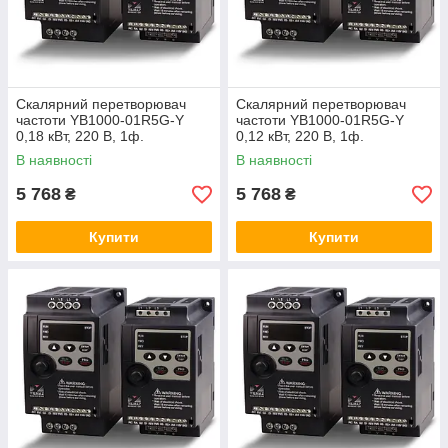
номінал частотника.
Принцип керування V/f (Скалярний)
Скалярний перетворювач
Скалярний перетворювач
частоти YB1000-01R5G-Y
частоти YB1000-01R5G-Y
0,18 кВт, 220 В, 1ф.
0,12 кВт, 220 В, 1ф.
Функції захисту та плавний пуск
В наявності
В наявності
5 768
5 768
₴
₴
Керування та інтеграція (RS-485)
Купити
Купити
Сфери ефективного застосування
Водопостачання:
Вентиляція: