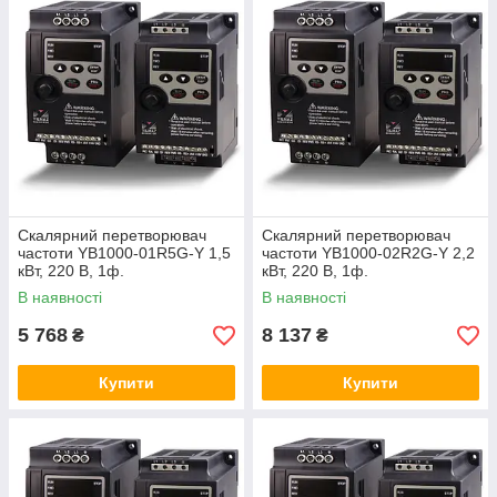
конвеєрів. Це найкращий вибір для тих, хто шукає
базову автоматизацію, плавний пуск та суттєве
зниження витрат на електроенергію без переплат за
надлишковий функціонал.
ОГРАНТ
V (Volts)
YILMAZ
V/f Control
YB1000
f (Hz)
50.00
Скалярний перетворювач
Скалярний перетворювач
частоти YB1000-01R5G-Y 1,5
частоти YB1000-02R2G-Y 2,2
кВт, 220 В, 1ф.
кВт, 220 В, 1ф.
В наявності
В наявності
5 768
8 137
₴
₴
Купити
Купити
Ключові переваги серії YB1000