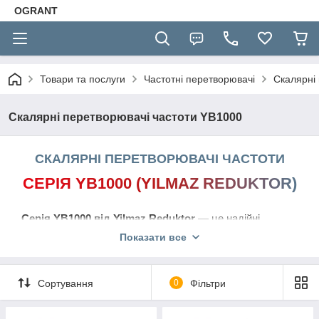
OGRANT
Товари та послуги
Частотні перетворювачі
Скалярні
Скалярні перетворювачі частоти YB1000
СКАЛЯРНІ ПЕРЕТВОРЮВАЧІ ЧАСТОТИ
СЕРІЯ YB1000 (YILMAZ REDUKTOR)
Серія YB1000 від Yilmaz Reduktor
— це надійні,
компактні та економічно вигідні скалярні перетворювачі
Показати все
частоти. Завдяки класичному принципу керування (V/f),
вони ідеально підходять для механізмів, що не
Сортування
0
Фільтри
вимагають високого стартового крутного моменту:
відцентрових насосів, вентиляторів та простих