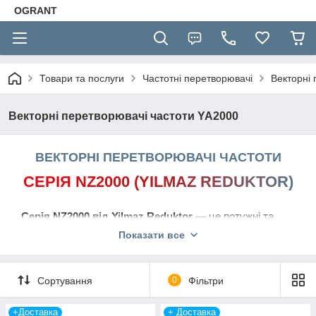
OGRANT
Товари та послуги
Частотні перетворювачі
Векторні
Векторні перетворювачі частоти YA2000
ВЕКТОРНІ ПЕРЕТВОРЮВАЧІ ЧАСТОТИ
СЕРІЯ NZ2000 (YILMAZ REDUKTOR)
Серія NZ2000 від Yilmaz Reduktor
— це потужні та
інтелектуальні векторні перетворювачі частоти,
Показати все
створені для найскладніших промислових завдань.
Завдяки передовим алгоритмам векторного керування
Сортування
0
Фільтри
(Sensorless Vector Control), вони забезпечують ідеальне
утримання швидкості та надвисокий крутний момент
+Доставка
+ Доставка