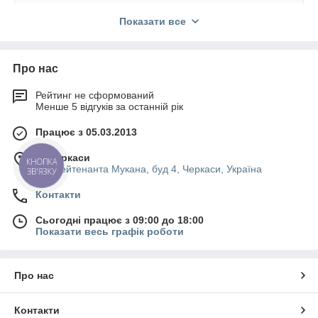
Показати все
Офіційний представник
Про нас
Працюємо на правах
Рейтинг не сформований
офіційного партнера Yilmaz
Менше 5 відгуків за останній рік
Reduktor, постачаємо
оригінальну серію NZ2000
Працює з 05.03.2013
напряму.
м. Черкаси
КНОПКА
вул.Лейтенанта Мукана, буд 4, Черкаси, Україна
ЗВ'ЯЗКУ
Контакти
Сьогодні працює з 09:00 до 18:00
Показати весь графік роботи
Точність керування
Векторне керування (SVC)
Про нас
гарантує утримання
максимального крутного
моменту навіть на мінімальних
Контакти