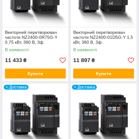
підібрати потужність, налаштувати векторний режим та
інтегрувати частотник у вашу систему керування.
Режими керування та продуктивність
Векторний перетворювач
Векторний перетворювач
частоти NZ2400-0R75G-Y
частоти NZ2400-01D5G-Y 1,5
0,75 кВт, 380 В, 3ф.
кВт, 380 В, 3ф.
В наявності
В наявності
Комунікації та інтеграція
11 433
11 897
₴
₴
Надійність та захист обладнання
Купити
Купити
+ Доставка
+ Доставка
Спеціальні вбудовані функції (ПЛК)