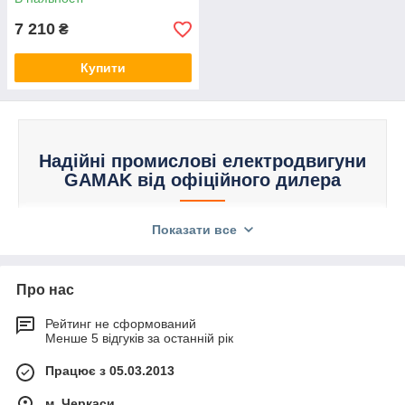
7 210
₴
Купити
Надійні промислові електродвигуни
GAMAK від офіційного дилера
Показати все
Прямий імпортер
Про нас
Ми постачаємо оригінальні
Рейтинг не сформований
електродвигуни GAMAK
Менше 5 відгуків за останній рік
безпосередньо з заводу в
Туреччині, що гарантує
Працює з 05.03.2013
найкращу дилерську ціну.
м. Черкаси