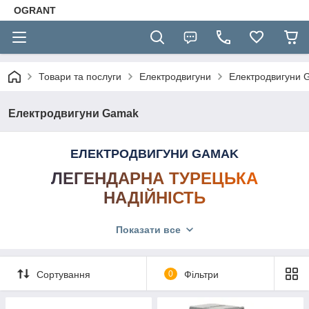
OGRANT
Товари та послуги
Електродвигуни
Електродвигуни 
Електродвигуни Gamak
ЕЛЕКТРОДВИГУНИ GAMAK
ЛЕГЕНДАРНА ТУРЕЦЬКА
НАДІЙНІСТЬ
Показати все
Трифазні та однофазні електродвигуни GAMAK
—
це еталон промислової якості з понад 60-річною
історією. Завдяки надзвичайно міцній конструкції та
Сортування
0
Фільтри
високоякісній мідній обмотці, ці мотори стали
стандартом для важких умов експлуатації: в металургії,