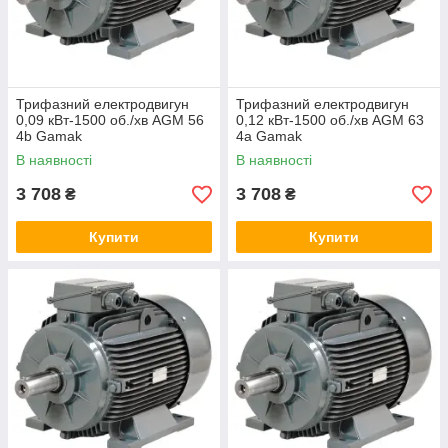
Виконання IM B5 (великий фланець)
Виконання IM B35 та IM B14
Трифазний електродвигун
Трифазний електродвигун
0,09 кВт-1500 об./хв AGM 56
0,12 кВт-1500 об./хв AGM 63
IM B35 (Лапи + Фланець B5):
4b Gamak
4a Gamak
В наявності
В наявності
3 708
3 708
₴
₴
Купити
Купити
IM B14 (Малий фланець):