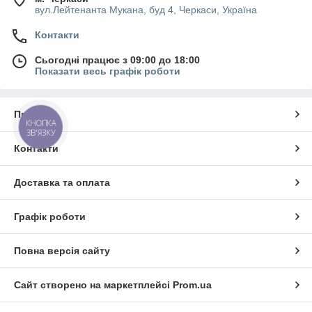
вул.Лейтенанта Мукана, буд 4, Черкаси, Україна
Контакти
Сьогодні працює з 09:00 до 18:00
Показати весь графік роботи
Легендарна надійність
Двигуни розраховані на
Про нас
найвищі перевантаження.
КНОПКА
ЗВ'ЯЗКУ
Ідеальне рішення для
металургії, кар'єрів та важкого
Контакти
машинобудування.
Доставка та оплата
Графік роботи
Повна версія сайту
Офіційна гарантія
Сайт створено на маркетплейсі
Prom.ua
На всі електродвигуни GAMAK
надається повна заводська