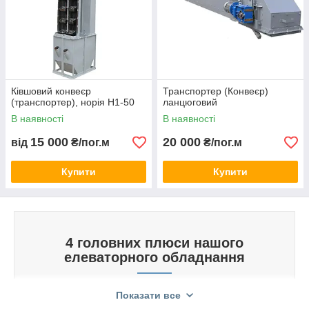
Конвеєри стрічкові
Надійні системи для безперервного транспортування
вантажів. Висока продуктивність, офіційна гарантія та
повний сервіс від виробника.
Ківшовий конвеєр
Транспортер (Конвеєр)
(транспортер), норія Н1-50
ланцюговий
В наявності
В наявності
15 000
20 000
від
₴/пог.м
₴/пог.м
Купити
Купити
4 головних плюси нашого
елеваторного обладнання
Показати все
Ковшові конвеєри (транспортери), норії