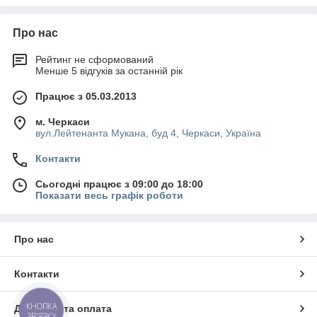
Більш відомі як норії. Вертикальні конвеєри з ковшами
Вибір
Про нас
для сипких матеріалів. Всі супроводжуються гарантією
та повним сервісним обслуговуванням.
Пропонуємо понад 30
Рейтинг не сформований
конвеєрів тощо, ще більше
Менше 5 відгуків за останній рік
обладнання виготовляємо за
індивідуальними кресленнями
Працює з 05.03.2013
замовника.
м. Черкаси
вул.Лейтенанта Мукана, буд 4, Черкаси, Україна
Контакти
Сьогодні працює з 09:00 до 18:00
Показати весь графік роботи
Якість
Використовуємо імпортні
Про нас
комплектуючі, сертифікуємо
свою продукцію.
Конвеєри скребкові (ланцюгові)
Контакти
Ефективні рішення для переміщення зерна та інших
вантажів. Міцна конструкція, високий ресурс роботи,
КНОПКА
Доставка та оплата
ЗВ'ЯЗКУ
виробництво за стандартами якості.