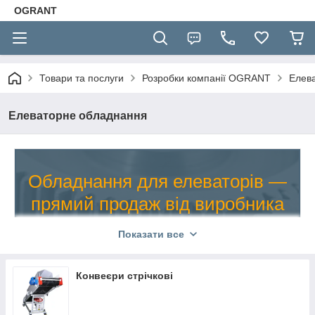
OGRANT
Товари та послуги
Розробки компанії OGRANT
Елев
Елеваторне обладнання
Обладнання для елеваторів —
прямий продаж від виробника
12
місяців гарантії на будь-яку позицію з
Показати все
каталогу!
Конвеєри стрічкові
Виробляємо, продаємо, підбираємо клієнту,
доставляємо в регіони та супроводжуємо сервісним