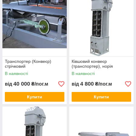
Конвеєри гвинтові (шнекові)
Призначені для транспортування сипких, дрібнокускових
матеріалів. Виготовляємо обладнання будь-якої
складності під індивідуальні потреби.
Транспортер (Конвеєр)
Ківшовий конвеєр
стрічковий
(транспортер), норія
В наявності
В наявності
40 000
4 800
від
₴/пог.м
від
₴/пог.м
Купити
Купити