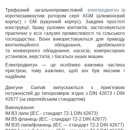
Трифазний загальнопромисловий
електродвигун
із
короткозамкнутим ротором серії AGM (алюмінієвий
корпус) і GM (кувунний корпус). Завдяки простоті
конструкції, браку рухомих контактів, застосовуються
практично у всіх галузях промисловості та сільського
господарства. Вони використовуються для приводу
вентиляційного обладнання, дробильного
та конвеєрного обладнання, насосів, компресорних
установок, верстатів, і багатьох інших машин.
Електродвигун — це особливо важлива частина
пристрою, тому важливо, щоб він був якісним і
надійним.
Двигуни Gamak випускаються з прив'язкою
потужностей до типорозмірів згідно з DIN 42673 і DIN
42677 (за європейським стандартом).
Виконування:
IM B3 лапи (IEC - стандарт 72-1 DIN 42673)
IM B5 фланець (IEC - стандарт 72-2 DIN 42677)
IM B35 лапи/фланець (IEC — стандарт 72-2 DIN 42677)