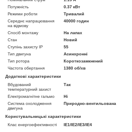
Потужність
0.37 кВт
Режими роботи
Тривалий
Середнє напрацювання
40000 годин
на відмову
Спосіб монтажу
На лапах
Стан
Новий
Ступінь захисту IP
55
Тип двигуна
Асинхронні
Тип ротора
Короткозамкнений
Частота обертання
1380 об/хв
Додаткові характеристики
Вбудований
Так
температурний захист
Електромагнітне гальмо
Ні
Система охолодження
Природно-вентильована
двигуна
Користувальницькі характеристики
Клас енергоефективності
ІЕ1/IE2/IE3/IE4