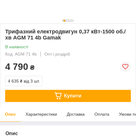
Трифазний електродвигун 0,37 кВт-1500 об./
хв AGM 71 4b Gamak
В наявності
Код: AGM 71 4b
Опт і роздріб
4 790
₴
4 635 ₴
від 3 шт.
Купити
Опис
Характеристики
Доставка
Оплата
Умови п
Опис