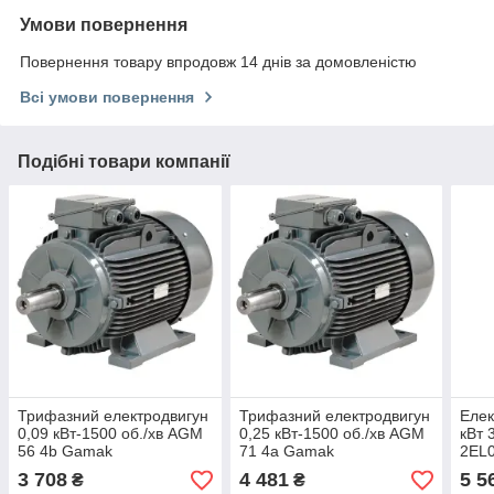
Умови повернення
Повернення товару впродовж 14 днів за домовленістю
Всі умови повернення
Подібні товари компанії
Трифазний електродвигун
Трифазний електродвигун
Елек
0,09 кВт-1500 об./хв AGM
0,25 кВт-1500 об./хв AGM
кВт 
56 4b Gamak
71 4a Gamak
2EL
3 708
4 481
5 5
₴
₴