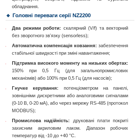
обладнання.
🔹 Головні переваги серії NZ2200
Два режими роботи:
скалярний (V/f) та векторний
без зворотного зв'язку (sensorless);
Автоматична компенсація ковзання:
забезпечення
стабільної швидкості при зміні навантаження;
Підтримка високого моменту на низьких обертах:
150% при 0,5 Гц (для загальнопромислових
механізмів) або 100% при 0,5 Гц (для насосів);
Гнучке керування:
потенціометром на панелі,
зовнішніми дискретними або аналоговими сигналами
(0-10 В, 0-20 мА), або через мережу RS-485 (протокол
MODBUS);
Промислова надійність:
друковані плати покриті
захисним акриловим лаком. Діапазон робочих
температур від -10 до +40 °C.