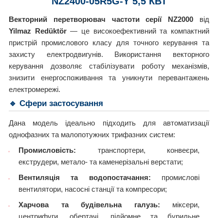
NZ2400-05R5G-Y 5,5 КВТ
Векторний перетворювач частоти серії NZ2000
від
Yilmaz Redüktör
— це високоефективний та компактний
пристрій промислового класу для точного керування та
захисту електродвигунів. Використання векторного
керування дозволяє стабілізувати роботу механізмів,
знизити енергоспоживання та уникнути перевантажень
електромережі.
🔹 Сфери застосування
Дана модель ідеально підходить для автоматизації
однофазних та малопотужних трифазних систем:
Промисловість:
транспортери, конвеєри,
екструдери, метало- та каменерізальні верстати;
Вентиляція та водопостачання:
промислові
вентилятори, насосні станції та компресори;
Харчова та будівельна галузь:
міксери,
центрифуги, обертачі, підйомне та бурильне