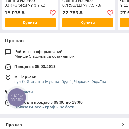
частоти NZ2400-
частоти NZ2400-
част
03R7G/5R5P-Y 3,7 кВт
07R5G/11P-Y 7,5 кВт
Y 11
15 038
22 763
27 
₴
₴
Купити
Купити
Про нас
Рейтинг не сформований
Менше 5 відгуків за останній рік
Працює з 05.03.2013
м. Черкаси
вул.Лейтенанта Мукана, буд 4, Черкаси, Україна
Контакти
КНОПКА
ЗВ'ЯЗКУ
Сьогодні працює з 09:00 до 18:00
Показати весь графік роботи
Про нас