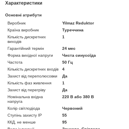
Характеристики
Основні атрибути
Виробник
Yilmaz Reduktor
Країна виробник
Туреччина
Кількість дискретних
1
виходів
Гарантійний термін
24 мес
Форма вихідної напруги
Чиста синусоїда
Частота
50 Гц
Кількість дискретних входів
4
Захист від переполюсовки
Да
Кількість фаз живлення
1
Захист від перегріву
Да
Номінальна вхідна
220 В або 380 В
напруга
Колір світлодіода
Червоний
Ступінь захисту IP
55
ККД, не менше
95
Види індикації
Звукова, Світлова