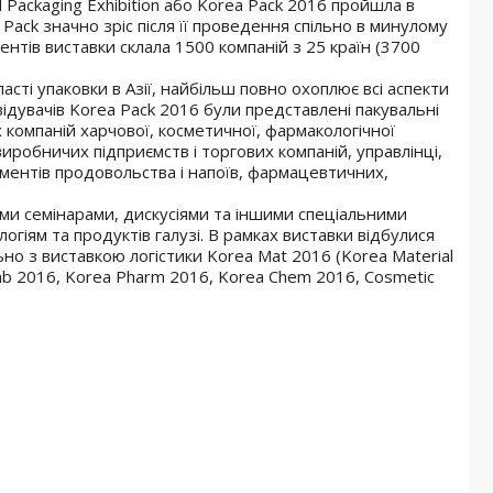
l Packaging Exhibition або
Korea Pack 2016
пройшла
в
 Pack значно зріс після її проведення спільно в минулому
нентів виставки склала 1500 компаній з 25 країн (3700
сті упаковки в Азії, найбільш повно охоплює всі аспекти
відувачів
Korea Pack 2016 були
представлені пакувальні
компаній харчової, косметичної, фармакологічної
иробничих підприємств і торгових компаній, управлінці,
ментів продовольства і напоїв, фармацевтичних,
ми семінарами, дискусіями та іншими спеціальними
гіям та продуктів галузі. В рамках виставки відбулися
ьно з виставкою логістики Korea Mat 2016 (Korea Material
 Lab 2016, Korea Pharm 2016, Korea Chem 2016, Cosmetic