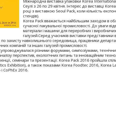
Міжнародна
виставка упаковки
Korea Internationa
Сеулі
з 26 по 29 квітня. Інтерес до виставці Korea
році з виставкою Seoul Pack, коли кількість експо
стендів).
Korea Pack вважається найбільшим заходом в обла
сучасної
пакувальної промисловості
. До уваги від
матеріали
і машини для переробних і виробничих 
галузей.
Серед учасників виставки представники в
і по захисту навколишнього середовища, працівники департа
ічних компаній та інших галузей промисловості.
упроводжувалася різними форумами, симпозіумами, технічни
алізу перспектив, екологічних питань та інноваційним техноло
енції, семінари та презентації.
Korea Pack 2016 пройшла
спіл
stics Exhibition), а також показами Korea Foodtec 2016, Korea
 і CoPhEx 2016.