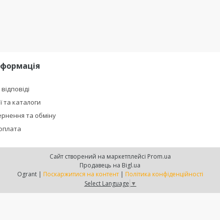
нформація
 відповіді
ї та каталоги
рнення та обміну
 оплата
Сайт створений на маркетплейсі
Prom.ua
Продавець на Bigl.ua
Ogrant |
Поскаржитися на контент
|
Політика конфіденційності
Select Language
▼