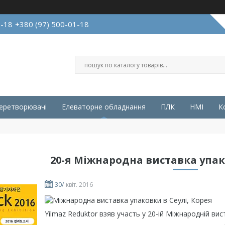
1-18
+380 (97) 500-01-18
перетворювачі
Елеваторне обладнання
ПЛК
HMI
К
20-я Міжнародна виставка упак
30/
квіт. 2016
Yilmaz Reduktor взяв участь у 20-ій Міжнародній вис