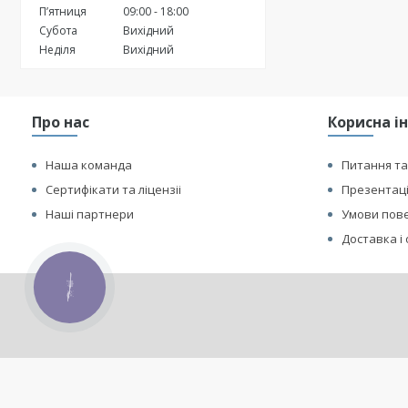
Пʼятниця
09:00
18:00
Субота
Вихідний
Неділя
Вихідний
Про нас
Корисна і
Наша команда
Питання та
Сертифікати та ліцензіі
Презентаці
Наші партнери
Умови пове
Доставка і
КНОПКА
ЗВ'ЯЗКУ