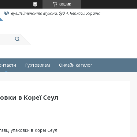
Кошик
вул.Лейтенанта Мукана, буд 4, Черкаси, Україна
онтакти
Гуртовикам
Онлайн каталог
овки в Кореї Сеул
тавці упаковки в Кореї Сеул