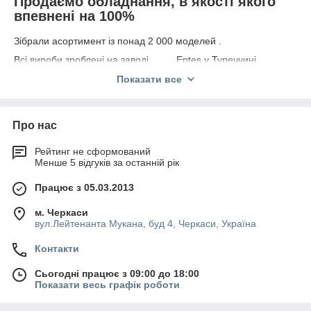
Продаємо обладнання, в якості якого
впевнені на 100%
Зібрали асортимент із понад 2 000 моделей .
Всі вироби зроблені на заводі Entes у Туреччині.
Кожна позиція має гарантію від виробника на 2 роки.
Показати все
Обладнання сертифіковане за світовим нормам якості.
До замовлення доступно зизмерительное обладнання для
Про нас
будь-яких потреб.
Абсолютно всі моделі сучасні і надійні.
Рейтинг не сформований
Менше 5 відгуків за останній рік
Приступити до вибору
Працює з 05.03.2013
6 причин купити вимірювальне або
захисне обладнання саме в нашій
м. Черкаси
компанії
вул.Лейтенанта Мукана, буд 4, Черкаси, Україна
Контакти
Сьогодні працює з 09:00 до 18:00
Показати весь графік роботи
Закупівля
Виробляється