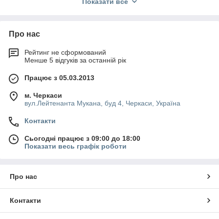
Кожна позиція має гарантію від виробника на 2 роки.
Показати все
Обладнання сертифіковане за світовим нормам якості.
До замовлення доступно зизмерительное обладнання для
Про нас
будь-яких потреб.
Абсолютно всі моделі сучасні і надійні.
Рейтинг не сформований
Менше 5 відгуків за останній рік
Приступити до вибору
Працює з 05.03.2013
6 причин купити вимірювальне або
захисне обладнання саме в нашій
м. Черкаси
компанії
вул.Лейтенанта Мукана, буд 4, Черкаси, Україна
Контакти
Сьогодні працює з 09:00 до 18:00
Показати весь графік роботи
Закупівля
Виробляється
безпосередньо у виробника,
без посередників.
Про нас
Контакти
Продаж