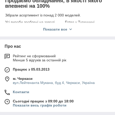
Продаємо обладнання, в якості якого
впевнені на 100%
Зібрали асортимент із понад 2 000 моделей.
Усі вироби зроблені на заводі Entes у Туреччині.
Кожна позиція має гарантію від виробника на 2 роки.
Показати все
Обладнання сертифіковане за світовими нормами якості.
До замовлення доступне вимірювальне обладнання для
Про нас
будь-яких потреб.
Абсолютно всі моделі сучасні та надійні.
Рейтинг не сформований
Менше 5 відгуків за останній рік
Пристати до вибору
Працює з 05.03.2013
6 причин купити вимірювальне або
захисне обладнання саме в нашій
м. Черкаси
компанії
вул.Лейтенанта Мукана, буд 4, Черкаси, Україна
Контакти
Сьогодні працює з 09:00 до 18:00
Показати весь графік роботи
Закупівля
Виготовляється