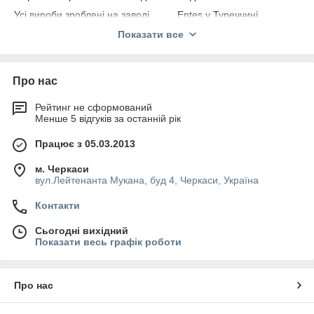
Усі вироби зроблені на заводі Entes у Туреччині.
Кожна позиція має гарантію від виробника на 2 роки.
Показати все
Обладнання сертифіковане за світовими нормами якості.
До замовлення доступне вимірювальне обладнання для
Про нас
будь-яких потреб.
Абсолютно всі моделі сучасні та надійні.
Рейтинг не сформований
Менше 5 відгуків за останній рік
Пристати до вибору
Працює з 05.03.2013
6 причин купити вимірювальне або
захисне обладнання саме в нашій
м. Черкаси
компанії
вул.Лейтенанта Мукана, буд 4, Черкаси, Україна
Контакти
Сьогодні вихідний
Показати весь графік роботи
Закупівля
Виготовляється
безпосередньо в виробника,
без помічників.
Про нас