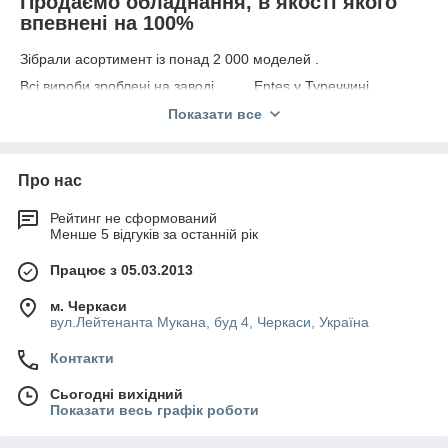
Продаємо обладнання, в якості якого
впевнені на 100%
Зібрали асортимент із понад 2 000 моделей .
Всі вироби зроблені на заводі Entes у Туреччині.
Кожна позиція має гарантію від виробника на 2 роки.
Показати все
Обладнання сертифіковане за світовим нормам якості.
До замовлення доступно зизмерительное обладнання для
Про нас
будь-яких потреб.
Абсолютно всі моделі сучасні і надійні.
Рейтинг не сформований
Менше 5 відгуків за останній рік
Приступити до вибору
Працює з 05.03.2013
6 причин купити вимірювальне або
захисне обладнання саме в нашій
м. Черкаси
компанії
вул.Лейтенанта Мукана, буд 4, Черкаси, Україна
Контакти
Сьогодні вихідний
Показати весь графік роботи
Закупівля
Виробляється