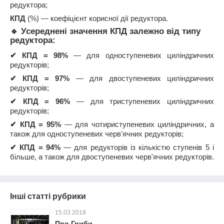
редуктора;
КПД
(%) — коефіцієнт корисної дії редуктора.
🔹 Усереднені значення КПД залежно від типу
редуктора:
✔
КПД = 98%
— для одноступеневих циліндричних
редукторів;
✔
КПД = 97%
— для двоступеневих циліндричних
редукторів;
✔
КПД = 96%
— для триступеневих циліндричних
редукторів;
✔
КПД = 95%
— для чотириступеневих циліндричних, а
також для одноступеневих черв'ячних редукторів;
✔
КПД = 94%
— для редукторів із кількістю ступенів 5 і
більше, а також для двоступеневих черв'ячних редукторів.
Інші статті рубрики
15.03.2018
Про Гриби