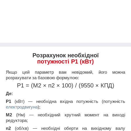
Розрахунок необхідної
потужності Р1 (кВт)
Якщо цей параметр вам невідомий, його можна
розрахувати за базовою формулою:
Р1 = (М2 × n2 × 100) / (9550 × КПД)
Де:
Р1
(кВт) — необхідна вхідна потужність (потужність
електродвигуна
);
M2
(Нм) — необхідний крутний момент на виході
редуктора;
n2
(об/хв) — необхідні оберти на вихідному валу