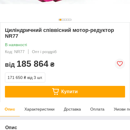
Циліндричний співвісний мотор-редуктор
NR77
В наявності
Код: NR77
Опт і роздріб
185 864
від
₴
171 650 ₴
від 3 шт.
Купити
Опис
Характеристики
Доставка
Оплата
Умови п
Опис