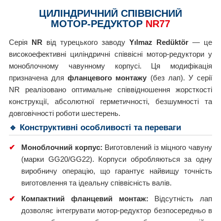
ЦИЛІНДРИЧНИЙ СПІВВІСНИЙ
МОТОР-РЕДУКТОР
NR77
Серія
NR
від турецького заводу
Yılmaz Redüktör
— це
високоефективні циліндричні співвісні мотор-редуктори у
моноблочному чавунному корпусі. Ця модифікація
призначена для
фланцевого монтажу
(без лап). У серії
NR реалізовано оптимальне співвідношення жорсткості
конструкції, абсолютної герметичності, безшумності та
довговічності роботи шестерень.
🔹 Конструктивні особливості та переваги
✔
Моноблочний корпус:
Виготовлений із міцного чавуну
(марки GG20/GG22). Корпуси обробляються за одну
виробничу операцію, що гарантує найвищу точність
виготовлення та ідеальну співвісність валів.
✔
Компактний фланцевий монтаж:
Відсутність лап
дозволяє інтегрувати мотор-редуктор безпосередньо в