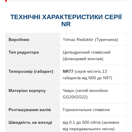
ТЕХНІЧНІ ХАРАКТЕРИСТИКИ СЕРІЇ
NR
Виробник
Yılmaz Redüktör (Туреччина)
Тип редуктора
Циліндричний співвісний
(фланцевий монтаж)
Типорозмір (габарит)
NR77
(серія містить 13
габаритів від N00 до N97)
Матеріал корпусу
Чавун (литий моноблок
GG20/GG22)
Розташування валів
Горизонтальне співвісне
Швидкість на виході
від 0,1 до 500 об/хв (залежно
від передавального числа)