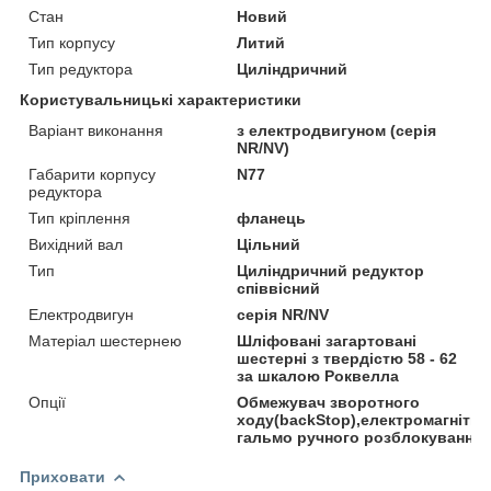
Стан
Новий
Тип корпусу
Литий
Тип редуктора
Циліндричний
Користувальницькі характеристики
Варіант виконання
з електродвигуном (серія
NR/NV)
Габарити корпусу
N77
редуктора
Тип кріплення
фланець
Вихідний вал
Цільний
Тип
Циліндричний редуктор
співвісний
Електродвигун
серія NR/NV
Матеріал шестернею
Шліфовані загартовані
шестерні з твердістю 58 - 62
за шкалою Роквелла
Опції
Обмежувач зворотного
ходу(backStop),електромагнітни
гальмо ручного розблокування
Приховати