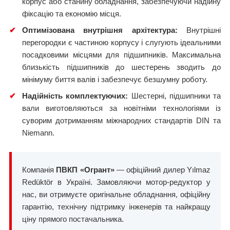
корпус або станину обладнання, забезпечуючи надійну
фіксацію та економію місця.
✔
Оптимізована внутрішня архітектура:
Внутрішні
перегородки є частиною корпусу і слугують ідеальними
посадковими місцями для підшипників. Максимальна
близькість підшипників до шестерень зводить до
мінімуму биття валів і забезпечує безшумну роботу.
✔
Надійність комплектуючих:
Шестерні, підшипники та
вали виготовляються за новітніми технологіями із
суворим дотриманням міжнародних стандартів DIN та
Niemann.
Компанія
ПВКП «Огрант»
— офіційний дилер Yılmaz
Redüktör в Україні. Замовляючи мотор-редуктор у
нас, ви отримуєте оригінальне обладнання, офіційну
гарантію, технічну підтримку інженерів та найкращу
ціну прямого постачальника.