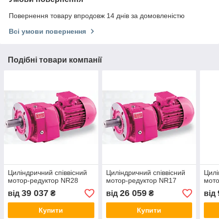
Повернення товару впродовж 14 днів за домовленістю
Всі умови повернення
Подібні товари компанії
Циліндричний співвісний
Циліндричний співвісний
Цилі
мотор-редуктор NR28
мотор-редуктор NR17
мото
39 037
26 059
від
₴
від
₴
від
Купити
Купити