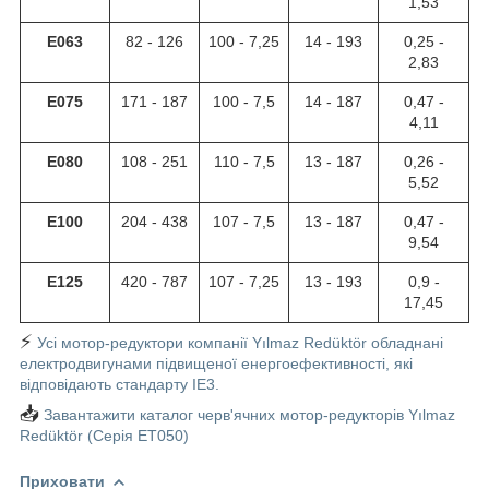
1,53
E063
82 - 126
100 - 7,25
14 - 193
0,25 -
2,83
E075
171 - 187
100 - 7,5
14 - 187
0,47 -
4,11
E080
108 - 251
110 - 7,5
13 - 187
0,26 -
5,52
E100
204 - 438
107 - 7,5
13 - 187
0,47 -
9,54
E125
420 - 787
107 - 7,25
13 - 193
0,9 -
17,45
⚡
Усі мотор-редуктори компанії Yılmaz Redüktör обладнані
електродвигунами підвищеної енергоефективності, які
відповідають стандарту IE3.
📥
Завантажити каталог черв'ячних мотор-редукторів Yılmaz
Redüktör (Серія ET050)
Приховати