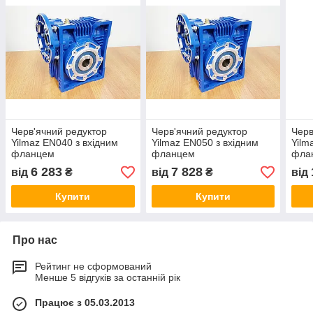
Черв'ячний редуктор
Черв'ячний редуктор
Черв
Yilmaz EN040 з вхідним
Yilmaz EN050 з вхідним
Yilm
фланцем
фланцем
фла
6 283
7 828
від
₴
від
₴
від
Купити
Купити
Про нас
Рейтинг не сформований
Менше 5 відгуків за останній рік
Працює з 05.03.2013