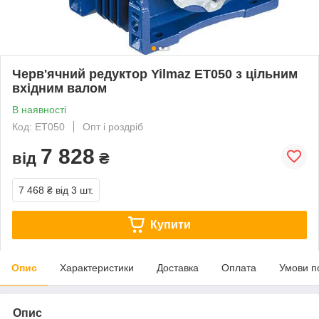
Черв'ячний редуктор Yilmaz ET050 з цільним
вхідним валом
В наявності
Код: ET050
Опт і роздріб
7 828
від
₴
7 468 ₴
від 3 шт.
Купити
Опис
Характеристики
Доставка
Оплата
Умови п
Опис