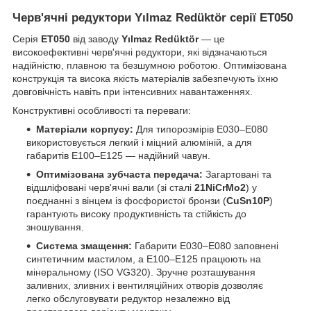
Черв'ячні редуктори Yılmaz Redüktör серії ET050
Серія
ET050
від заводу
Yılmaz Redüktör
— це
високоефективні черв'ячні редуктори, які відзначаються
надійністю, плавною та безшумною роботою. Оптимізована
конструкція та висока якість матеріалів забезпечують їхню
довговічність навіть при інтенсивних навантаженнях.
Конструктивні особливості та переваги:
Матеріали корпусу:
Для типорозмірів E030–E080
використовується легкий і міцний алюміній, а для
габаритів E100–E125 — надійний чавун.
Оптимізована зубчаста передача:
Загартовані та
відшліфовані черв'ячні вали (зі сталі
21NiCrMo2
) у
поєднанні з вінцем із фосфористої бронзи (
CuSn10P
)
гарантують високу продуктивність та стійкість до
зношування.
Система змащення:
Габарити E030–E080 заповнені
синтетичним мастилом, а E100–E125 працюють на
мінеральному (ISO VG320). Зручне розташування
заливних, зливних і вентиляційних отворів дозволяє
легко обслуговувати редуктор незалежно від