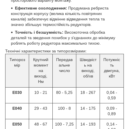
просторового варіанту монтажу.
Ефективне охолодження:
Продумана ребриста
конструкція корпусу (велика кількість повітряних
каналів) забезпечує відмінне відведення тепла та
значно збільшує термостійкість редукторів.
Точність і безшумність:
Високоточна обробка
деталей та зведення похибок у з'єднаннях до мінімуму
роблять роботу редуктора максимально тихою.
Технічні характеристики за типорозмірами:
Типороз
Крутний
Передав
Швидкіст
Потужніс
мір
момент
альне
ь на
ть
на
число
виході,
двигуна,
виході,
об/хв
кВт
Нм
E030
10 - 21
80 - 5,25
18 - 267
0,04 -
0,59
E040
29 - 43
100 - 8
14 - 175
0,09 -
0,89
E050
48 - 67
100 - 7,25
14 - 193
0,14 -