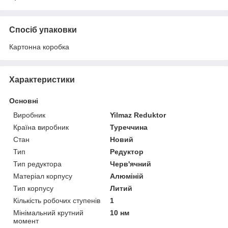
Спосіб упаковки
Картонна коробка
Характеристики
Основні
Виробник
Yilmaz Reduktor
Країна виробник
Туреччина
Стан
Новий
Тип
Редуктор
Тип редуктора
Черв'ячний
Матеріал корпусу
Алюміній
Тип корпусу
Литий
Кількість робочих ступенів
1
Мінімальний крутний
10 нм
момент