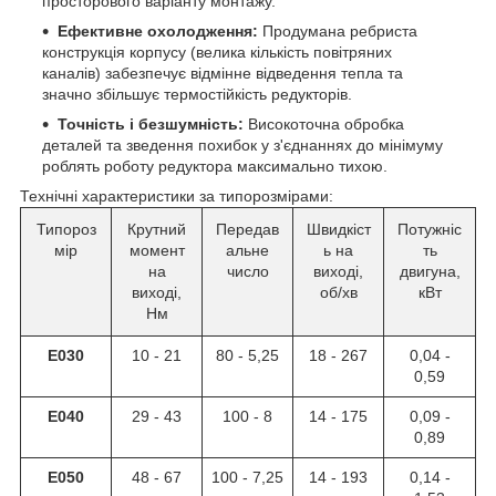
просторового варіанту монтажу.
Ефективне охолодження:
Продумана ребриста
конструкція корпусу (велика кількість повітряних
каналів) забезпечує відмінне відведення тепла та
значно збільшує термостійкість редукторів.
Точність і безшумність:
Високоточна обробка
деталей та зведення похибок у з'єднаннях до мінімуму
роблять роботу редуктора максимально тихою.
Технічні характеристики за типорозмірами:
Типороз
Крутний
Передав
Швидкіст
Потужніс
мір
момент
альне
ь на
ть
на
число
виході,
двигуна,
виході,
об/хв
кВт
Нм
E030
10 - 21
80 - 5,25
18 - 267
0,04 -
0,59
E040
29 - 43
100 - 8
14 - 175
0,09 -
0,89
E050
48 - 67
100 - 7,25
14 - 193
0,14 -