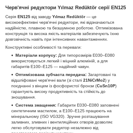
Черв'ячні редуктори Yılmaz Redüktör серії EN125
Серія
EN125
від заводу
Yılmaz Redüktör
— це
високоефективні черв'ячні редуктори, які відзначаються
надійністю, плавною та безшумною роботою. Оптимізована
конструкція та висока якість матеріалів забезпечують їхню
довговічність навіть при інтенсивних навантаженнях.
Конструктивні особливості та переваги:
Матеріали корпусу:
Для типорозмірів E030–E080
використовується легкий і міцний алюміній, а для
габаритів E100–E125 — надійний чавун.
Оптимізована зубчаста передача:
Загартовані та
відшліфовані черв'ячні вали (зі сталі
21NiCrMo2
) у
поєднанні з вінцем із фосфористої бронзи (
CuSn10P
)
гарантують високу продуктивність та стійкість до
зношування.
Система змащення:
Габарити E030–E080 заповнені
синтетичним мастилом, а E100–E125 працюють на
мінеральному (ISO VG320). Зручне розташування
заливних, зливних і вентиляційних отворів дозволяє
легко обслуговувати редуктор незалежно від