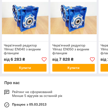
Черв'ячний редуктор
Черв'ячний редуктор
Черв
Yilmaz EN040 з вхідним
Yilmaz EN050 з вхідним
Yilm
фланцем
фланцем
фла
6 283
7 828
від
₴
від
₴
від
Купити
Купити
Про нас
Рейтинг не сформований
Менше 5 відгуків за останній рік
Працює з 05.03.2013