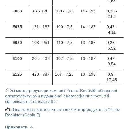
1,53
E063
82 - 126
100 - 7,25
14 - 193
0,25 -
2,83
E075
171 - 187
100 - 7,5
14 - 187
0,47 -
4,11
E080
108 - 251
110 - 7,5
13 - 187
0,26 -
5,52
E100
204 - 438
107 - 7,5
13 - 187
0,47 -
9,54
E125
420 - 787
107 - 7,25
13 - 193
0,9 -
17,45
⚡
Усі мотор-редуктори компанії Yılmaz Redüktör обладнані
електродвигунами підвищеної енергоефективності, які
відповідають стандарту IE3.
📥
Завантажити каталог черв'ячних мотор-редукторів Yılmaz
Redüktör (Серія E)
Приховати