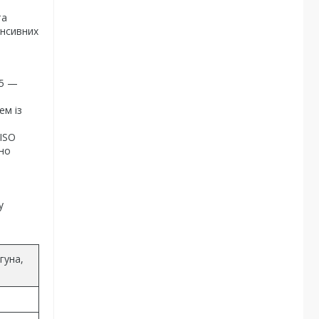
та
енсивних
25 —
ем із
ISO
жно
у
гуна,