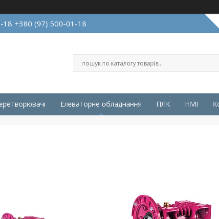
1-18
+380 (97) 500-01-18
перетворювачі
Елеваторне обладнання
ПЛК
HMI
К