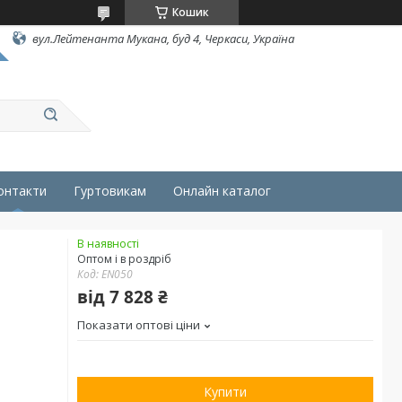
Кошик
вул.Лейтенанта Мукана, буд 4, Черкаси, Україна
онтакти
Гуртовикам
Онлайн каталог
В наявності
Оптом і в роздріб
Код:
EN050
від
7 828 ₴
Показати оптові ціни
Купити