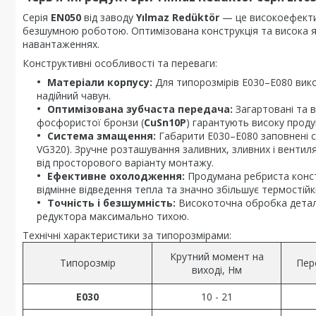
Серія
EN050
від заводу
Yılmaz Redüktör
— це високоефектив
безшумною роботою. Оптимізована конструкція та висока які
навантаженнях.
Конструктивні особливості та переваги:
Матеріали корпусу:
Для типорозмірів E030–E080 вико
надійний чавун.
Оптимізована зубчаста передача:
Загартовані та ві
фосфористої бронзи (
CuSn10P
) гарантують високу проду
Система змащення:
Габарити E030–E080 заповнені 
VG320). Зручне розташування заливних, зливних і венти
від просторового варіанту монтажу.
Ефективне охолодження:
Продумана ребриста констр
відмінне відведення тепла та значно збільшує термостійкі
Точність і безшумність:
Високоточна обробка детале
редуктора максимально тихою.
Технічні характеристики за типорозмірами:
Крутний момент на
Типорозмір
Пер
виході, Нм
E030
10 - 21