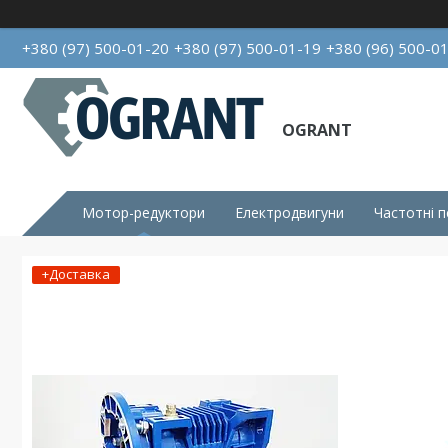
+380 (97) 500-01-20
+380 (97) 500-01-19
+380 (96) 500-0
OGRANT
Мотор-редуктори
Електродвигуни
Частотні 
+Доставка