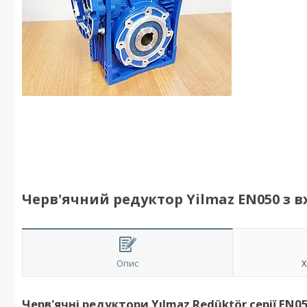
Черв'ячний редуктор Yilmaz EN050 з
Опис
Х
Черв'ячні редуктори Yılmaz Redüktör серії EN0