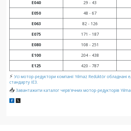
E040
29 - 43
E050
48 - 67
E063
82 - 126
E075
171 - 187
E080
108 - 251
E100
204 - 438
E125
420 - 787
⚡
Усі мотор-редуктори компанії Yılmaz Redüktör обладнані 
стандарту IE3.
📥
Завантажити каталог черв'ячних мотор-редукторів Yılmaz