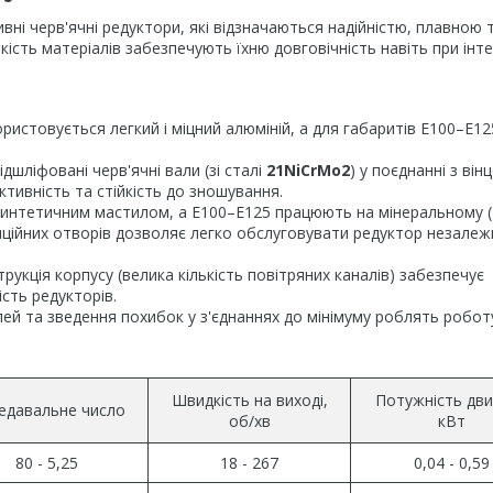
ні черв'ячні редуктори, які відзначаються надійністю, плавною 
сть матеріалів забезпечують їхню довговічність навіть при інт
ристовується легкий і міцний алюміній, а для габаритів E100–E1
дшліфовані черв'ячні вали (зі сталі
21NiCrMo2
) у поєднанні з вінц
ктивність та стійкість до зношування.
синтетичним мастилом, а E100–E125 працюють на мінеральному (
ляційних отворів дозволяє легко обслуговувати редуктор незале
укція корпусу (велика кількість повітряних каналів) забезпечує
сть редукторів.
й та зведення похибок у з'єднаннях до мінімуму роблять робот
Швидкість на виході,
Потужність дви
едавальне число
об/хв
кВт
80 - 5,25
18 - 267
0,04 - 0,59