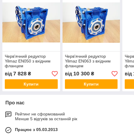
Черв'ячний редуктор
Черв'ячний редуктор
Черв
Yilmaz EN050 з вхідним
Yilmaz EN063 з вхідним
Yilm
фланцем
фланцем
фла
7 828
10 300
від
₴
від
₴
від
Купити
Купити
Про нас
Рейтинг не сформований
Менше 5 відгуків за останній рік
Працює з 05.03.2013