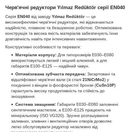
Черв'ячні редуктори Yılmaz Redüktör серії EN040
Серія
EN040
від заводу
Yılmaz Redüktör
— це
високоефективні черв'ячні редуктори, які відзначаються
надійністю, плавною та безшумною роботою. Оптимізована
конструкція та висока якість матеріалів забезпечують їхню
довговічність навіть при інтенсивних навантаженнях.
Конструктивні особливості та переваги:
Матеріали корпусу:
Для типорозмірів E030–E080
використовується легкий і міцний алюміній, а для
габаритів E100–E125 — надійний чавун.
Оптимізована зубчаста передача:
Загартовані та
відшліфовані черв'ячні вали (зі сталі
21NiCrMo2
) у
поєднанні з вінцем із фосфористої бронзи (
CuSn10P
)
гарантують високу продуктивність та стійкість до
зношування.
Система змащення:
Габарити E030–E080 заповнені
синтетичним мастилом, а E100–E125 працюють на
мінеральному (ISO VG320). Зручне розташування
заливних, зливних і вентиляційних отворів дозволяє
легко обслуговувати редуктор незалежно від