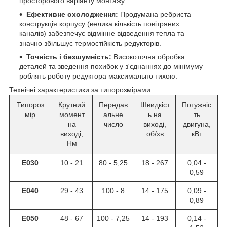
просторового варіанту монтажу.
Ефективне охолодження:
Продумана ребриста
конструкція корпусу (велика кількість повітряних
каналів) забезпечує відмінне відведення тепла та
значно збільшує термостійкість редукторів.
Точність і безшумність:
Високоточна обробка
деталей та зведення похибок у з'єднаннях до мінімуму
роблять роботу редуктора максимально тихою.
Технічні характеристики за типорозмірами:
Типороз
Крутний
Передав
Швидкіст
Потужніс
мір
момент
альне
ь на
ть
на
число
виході,
двигуна,
виході,
об/хв
кВт
Нм
E030
10 - 21
80 - 5,25
18 - 267
0,04 -
0,59
E040
29 - 43
100 - 8
14 - 175
0,09 -
0,89
E050
48 - 67
100 - 7,25
14 - 193
0,14 -