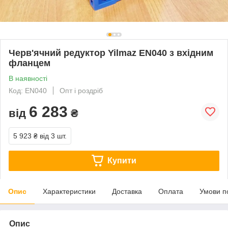
Черв'ячний редуктор Yilmaz EN040 з вхідним
фланцем
В наявності
Код: EN040
Опт і роздріб
6 283
від
₴
5 923 ₴
від 3 шт.
Купити
Опис
Характеристики
Доставка
Оплата
Умови п
Опис