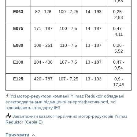
1,53
E063
82 - 126
100 - 7,25
14 - 193
0,25 -
2,83
E075
171 - 187
100 - 7,5
14 - 187
0,47 -
4,11
E080
108 - 251
110 - 7,5
13 - 187
0,26 -
5,52
E100
204 - 438
107 - 7,5
13 - 187
0,47 -
9,54
E125
420 - 787
107 - 7,25
13 - 193
0,9 -
17,45
⚡
Усі мотор-редуктори компанії Yılmaz Redüktör обладнані
електродвигунами підвищеної енергоефективності, які
відповідають стандарту IE3.
📥
Завантажити каталог черв'ячних мотор-редукторів Yılmaz
Redüktör (Серія E)
Приховати