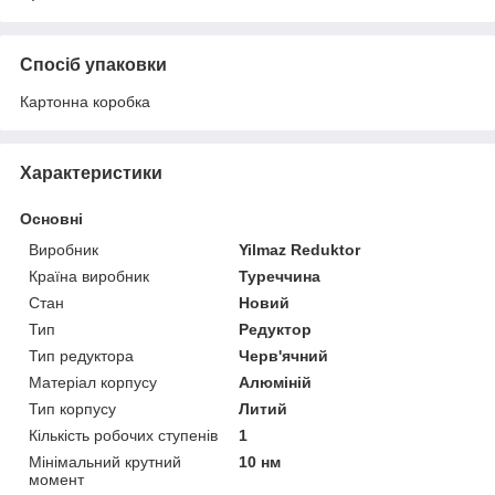
Спосіб упаковки
Картонна коробка
Характеристики
Основні
Виробник
Yilmaz Reduktor
Країна виробник
Туреччина
Стан
Новий
Тип
Редуктор
Тип редуктора
Черв'ячний
Матеріал корпусу
Алюміній
Тип корпусу
Литий
Кількість робочих ступенів
1
Мінімальний крутний
10 нм
момент