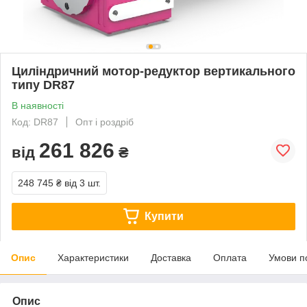
Циліндричний мотор-редуктор вертикального
типу DR87
В наявності
Код: DR87
Опт і роздріб
261 826
від
₴
248 745 ₴
від 3 шт.
Купити
Опис
Характеристики
Доставка
Оплата
Умови п
Опис