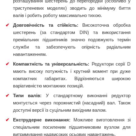
розташування шестерень до перегородки (особливо у
триступеневих моделях) зводить до мінімуму биття
валів і робить роботу максимально тихою.
✔
Довговічність та стійкість:
Високоточна обробка
шестерень (за стандартом DIN) та використання
преміальних підшипників значно подовжують термін
служби та забезпечують опірність радіальним
навантаженням.
✔
Компактність та універсальність:
Редуктори серії D
мають високу потужність і крутний момент при дуже
компактних габаритах. Відрізняються широкою
варіативністю монтажних позицій.
✔
Типи валів:
У стандартному виконанні редуктор
монтується через порожнистий (насадний) вал. Також
доступні версії із суцільним вихідним валом.
✔
Екструдерне виконання:
Можливе виготовлення зі
спеціальним посиленим підшипниковим вузлом для
витримування надвисоких осьових навантажень.