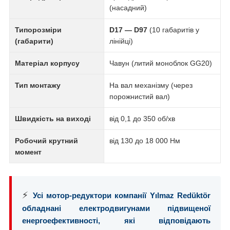
(насадний)
Типорозміри
D17 — D97
(10 габаритів у
(габарити)
лінійці)
Матеріал корпусу
Чавун (литий моноблок GG20)
Тип монтажу
На вал механізму (через
порожнистий вал)
Швидкість на виході
від 0,1 до 350 об/хв
Робочий крутний
від 130 до 18 000 Нм
момент
⚡
Усі мотор-редуктори компанії Yılmaz Redüktör
обладнані електродвигунами підвищеної
енергоефективності, які відповідають