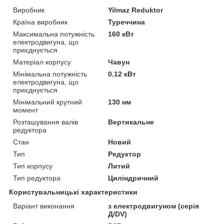
Виробник
Yilmaz Reduktor
Країна виробник
Туреччина
Максимальна потужність
160 кВт
електродвигуна, що
приєднується
Матеріал корпусу
Чавун
Мінімальна потужність
0.12 кВт
електродвигуна, що
приєднується
Мінімальний крутний
130 нм
момент
Розташування валів
Вертикальне
редуктора
Стан
Новий
Тип
Редуктор
Тип корпусу
Литий
Тип редуктора
Циліндричний
Користувальницькі характеристики
Варіант виконання
з електродвигуном (серія
Д/DV)