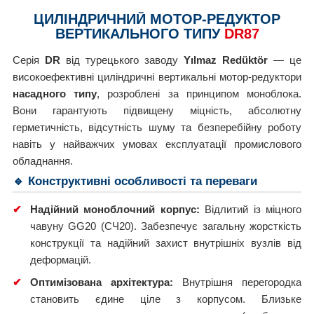
ЦИЛІНДРИЧНИЙ МОТОР-РЕДУКТОР
ВЕРТИКАЛЬНОГО ТИПУ
DR87
Серія
DR
від турецького заводу
Yılmaz Redüktör
— це
високоефективні циліндричні вертикальні мотор-редуктори
насадного типу
, розроблені за принципом моноблока.
Вони гарантують підвищену міцність, абсолютну
герметичність, відсутність шуму та безперебійну роботу
навіть у найважчих умовах експлуатації промислового
обладнання.
🔹 Конструктивні особливості та переваги
✔
Надійний моноблочний корпус:
Відлитий із міцного
чавуну GG20 (СЧ20). Забезпечує загальну жорсткість
конструкції та надійний захист внутрішніх вузлів від
деформацій.
✔
Оптимізована архітектура:
Внутрішня перегородка
становить єдине ціле з корпусом. Близьке