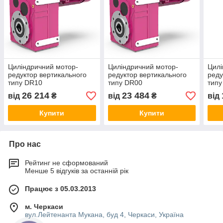
Циліндричний мотор-
Циліндричний мотор-
Цилі
редуктор вертикального
редуктор вертикального
реду
типу DR10
типу DR00
типу
26 214
23 484
від
₴
від
₴
від
Купити
Купити
Про нас
Рейтинг не сформований
Менше 5 відгуків за останній рік
Працює з 05.03.2013
м. Черкаси
вул.Лейтенанта Мукана, буд 4, Черкаси, Україна