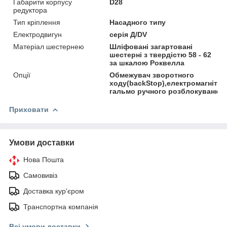
Габарити корпусу
D28
редуктора
Тип кріплення
Насадного типу
Електродвигун
серія Д/DV
Матеріал шестернею
Шліфовані загартовані
шестерні з твердістю 58 - 62
за шкалою Роквелла
Опції
Обмежувач зворотного
ходу(backStop),електромагнітни
гальмо ручного розблокування
Приховати
Умови доставки
Нова Пошта
Самовивіз
Доставка кур'єром
Транспортна компанія
Всі умови доставки