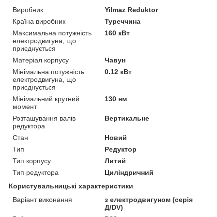
Виробник
Yilmaz Reduktor
Країна виробник
Туреччина
Максимальна потужність
160 кВт
електродвигуна, що
приєднується
Матеріал корпусу
Чавун
Мінімальна потужність
0.12 кВт
електродвигуна, що
приєднується
Мінімальний крутний
130 нм
момент
Розташування валів
Вертикальне
редуктора
Стан
Новий
Тип
Редуктор
Тип корпусу
Литий
Тип редуктора
Циліндричний
Користувальницькі характеристики
Варіант виконання
з електродвигуном (серія
Д/DV)