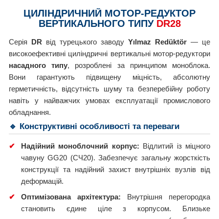
ЦИЛІНДРИЧНИЙ МОТОР-РЕДУКТОР
ВЕРТИКАЛЬНОГО ТИПУ
DR28
Серія
DR
від турецького заводу
Yılmaz Redüktör
— це
високоефективні циліндричні вертикальні мотор-редуктори
насадного типу
, розроблені за принципом моноблока.
Вони гарантують підвищену міцність, абсолютну
герметичність, відсутність шуму та безперебійну роботу
навіть у найважчих умовах експлуатації промислового
обладнання.
🔹 Конструктивні особливості та переваги
✔
Надійний моноблочний корпус:
Відлитий із міцного
чавуну GG20 (СЧ20). Забезпечує загальну жорсткість
конструкції та надійний захист внутрішніх вузлів від
деформацій.
✔
Оптимізована архітектура:
Внутрішня перегородка
становить єдине ціле з корпусом. Близьке