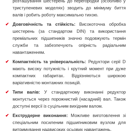
розташування шестерень до перегородки (особливо у
триступеневих моделях) зводить до мінімуму биття
валів і робить роботу максимально тихою.
✔
Довговічність та стійкість:
Високоточна обробка
шестерень (за стандартом DIN) та використання
преміальних підшипників значно подовжують термін
служби та забезпечують опірність радіальним
навантаженням.
✔
Компактність та універсальність:
Редуктори серії D
мають високу потужність і крутний момент при дуже
компактних габаритах. Відрізняються широкою
варіативністю монтажних позицій.
✔
Типи валів:
У стандартному виконанні редуктор
монтується через порожнистий (насадний) вал. Також
доступні версії із суцільним вихідним валом.
✔
Екструдерне виконання:
Можливе виготовлення зі
спеціальним посиленим підшипниковим вузлом для
витримування надвисоких осьових навантажень.