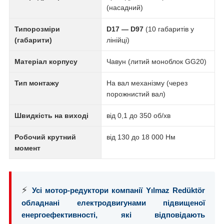
(насадний)
Типорозміри
D17 — D97
(10 габаритів у
(габарити)
лінійці)
Матеріал корпусу
Чавун (литий моноблок GG20)
Тип монтажу
На вал механізму (через
порожнистий вал)
Швидкість на виході
від 0,1 до 350 об/хв
Робочий крутний
від 130 до 18 000 Нм
момент
⚡
Усі мотор-редуктори компанії Yılmaz Redüktör
обладнані електродвигунами підвищеної
енергоефективності, які відповідають