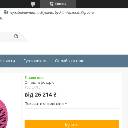
Кошик
вул.Лейтенанта Мукана, буд 4, Черкаси, Україна
онтакти
Гуртовикам
Онлайн каталог
В наявності
Оптом і в роздріб
Код:
DR10
від
26 214 ₴
Показати оптові ціни
Купити