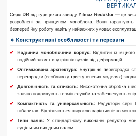
ВЕРТИКА
Серія
DR
від турецького заводу
Yılmaz Redüktör
— це висо
розроблені за принципом моноблока. Вони гарантують п
безперебійну роботу навіть у найважчих умовах експлуатац
🔹 Конструктивні особливості та переваги
✔
Надійний моноблочний корпус:
Відлитий із міцного
надійний захист внутрішніх вузлів від деформацій.
✔
Оптимізована архітектура:
Внутрішня перегородка ст
перегородки (особливо у триступеневих моделях) зводит
✔
Довговічність та стійкість:
Високоточна обробка шест
значно подовжують термін служби та забезпечують опір
✔
Компактність та універсальність:
Редуктори серії 
габаритах. Відрізняються широкою варіативністю монтаж
✔
Типи валів:
У стандартному виконанні редуктор монт
суцільним вихідним валом.