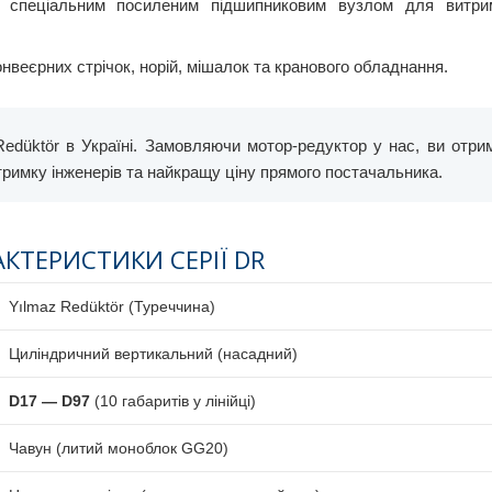
 спеціальним посиленим підшипниковим вузлом для витри
нвеєрних стрічок, норій, мішалок та кранового обладнання.
düktör в Україні. Замовляючи мотор-редуктор у нас, ви отри
дтримку інженерів та найкращу ціну прямого постачальника.
АКТЕРИСТИКИ СЕРІЇ DR
Yılmaz Redüktör (Туреччина)
Циліндричний вертикальний (насадний)
D17 — D97
(10 габаритів у лінійці)
Чавун (литий моноблок GG20)