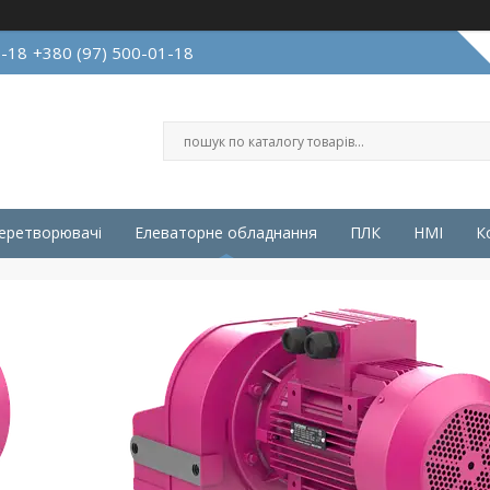
1-18
+380 (97) 500-01-18
перетворювачі
Елеваторне обладнання
ПЛК
HMI
К