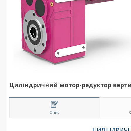
Циліндричний мотор-редуктор верти
Опис
Х
ЦИЛІНДРИЧН