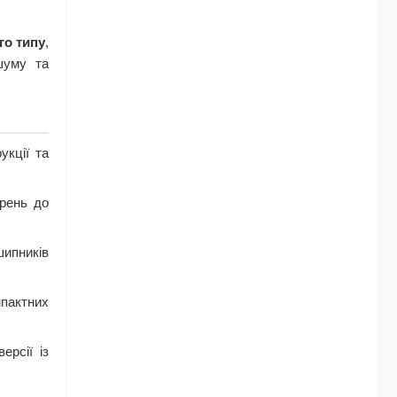
го типу
,
шуму та
укції та
рень до
шипників
пактних
ерсії із