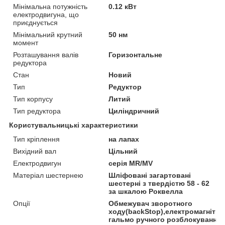
Мінімальна потужність
0.12 кВт
електродвигуна, що
приєднується
Мінімальний крутний
50 нм
момент
Розташування валів
Горизонтальне
редуктора
Стан
Новий
Тип
Редуктор
Тип корпусу
Литий
Тип редуктора
Циліндричний
Користувальницькі характеристики
Тип кріплення
на лапах
Вихідний вал
Цільний
Електродвигун
серія MR/MV
Матеріал шестернею
Шліфовані загартовані
шестерні з твердістю 58 - 62
за шкалою Роквелла
Опції
Обмежувач зворотного
ходу(backStop),електромагнітни
гальмо ручного розблокування