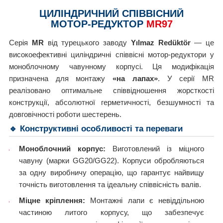
ЦИЛІНДРИЧНИЙ СПІВВІСНИЙ
МОТОР-РЕДУКТОР
MR97
Серія
MR
від турецького заводу
Yılmaz Redüktör
— це
високоефективні циліндричні співвісні мотор-редуктори у
моноблочному чавунному корпусі. Ця модифікація
призначена для монтажу
«на лапах»
. У серії MR
реалізовано оптимальне співвідношення жорсткості
конструкції, абсолютної герметичності, безшумності та
довговічності роботи шестерень.
🔹 Конструктивні особливості та переваги
Моноблочний корпус:
Виготовлений із міцного
чавуну (марки GG20/GG22). Корпуси обробляються
за одну виробничу операцію, що гарантує найвищу
точність виготовлення та ідеальну співвісність валів.
Міцне кріплення:
Монтажні лапи є невіддільною
частиною литого корпусу, що забезпечує