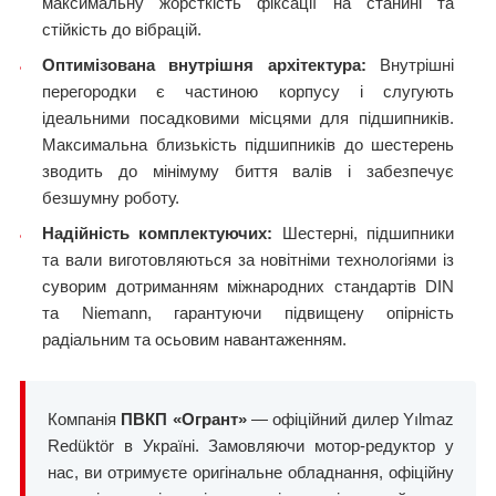
максимальну жорсткість фіксації на станині та
стійкість до вібрацій.
Оптимізована внутрішня архітектура:
Внутрішні
перегородки є частиною корпусу і слугують
ідеальними посадковими місцями для підшипників.
Максимальна близькість підшипників до шестерень
зводить до мінімуму биття валів і забезпечує
безшумну роботу.
Надійність комплектуючих:
Шестерні, підшипники
та вали виготовляються за новітніми технологіями із
суворим дотриманням міжнародних стандартів DIN
та Niemann, гарантуючи підвищену опірність
радіальним та осьовим навантаженням.
Компанія
ПВКП «Огрант»
— офіційний дилер Yılmaz
Redüktör в Україні. Замовляючи мотор-редуктор у
нас, ви отримуєте оригінальне обладнання, офіційну