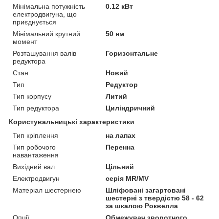
Мінімальна потужність
0.12 кВт
електродвигуна, що
приєднується
Мінімальний крутний
50 нм
момент
Розташування валів
Горизонтальне
редуктора
Стан
Новий
Тип
Редуктор
Тип корпусу
Литий
Тип редуктора
Циліндричний
Користувальницькі характеристики
Тип кріплення
на лапах
Тип робочого
Перенна
навантаження
Вихідний вал
Цільний
Електродвигун
серія MR/MV
Матеріал шестернею
Шліфовані загартовані
шестерні з твердістю 58 - 62
за шкалою Роквелла
Опції
Обмежувач зворотного