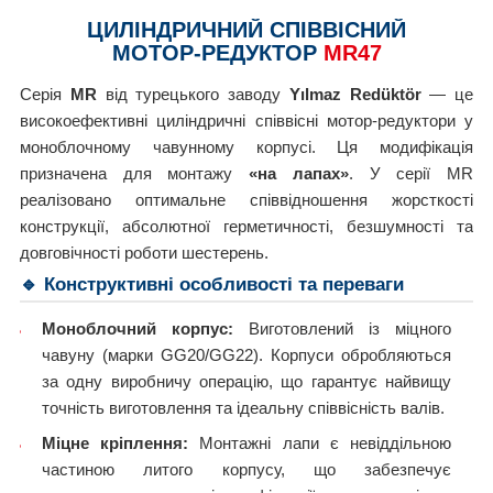
ЦИЛІНДРИЧНИЙ СПІВВІСНИЙ
МОТОР-РЕДУКТОР
MR47
Серія
MR
від турецького заводу
Yılmaz Redüktör
— це
високоефективні циліндричні співвісні мотор-редуктори у
моноблочному чавунному корпусі. Ця модифікація
призначена для монтажу
«на лапах»
. У серії MR
реалізовано оптимальне співвідношення жорсткості
конструкції, абсолютної герметичності, безшумності та
довговічності роботи шестерень.
🔹 Конструктивні особливості та переваги
Моноблочний корпус:
Виготовлений із міцного
чавуну (марки GG20/GG22). Корпуси обробляються
за одну виробничу операцію, що гарантує найвищу
точність виготовлення та ідеальну співвісність валів.
Міцне кріплення:
Монтажні лапи є невіддільною
частиною литого корпусу, що забезпечує