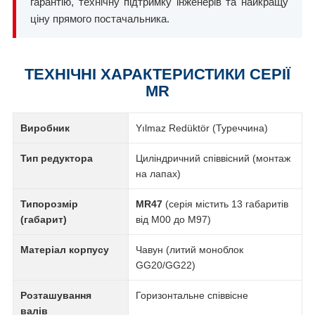
гарантію, технічну підтримку інженерів та найкращу
ціну прямого постачальника.
ТЕХНІЧНІ ХАРАКТЕРИСТИКИ СЕРІЇ
MR
Виробник
Yılmaz Redüktör (Туреччина)
Тип редуктора
Циліндричний співвісний (монтаж
на лапах)
Типорозмір
MR47
(серія містить 13 габаритів
(габарит)
від M00 до M97)
Матеріал корпусу
Чавун (литий моноблок
GG20/GG22)
Розташування
Горизонтальне співвісне
валів