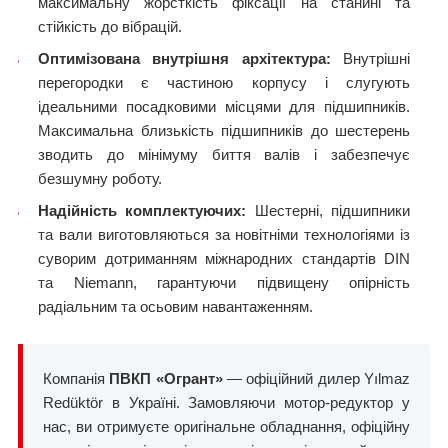
максимальну жорсткість фіксації на станині та
стійкість до вібрацій.
Оптимізована внутрішня архітектура:
Внутрішні
перегородки є частиною корпусу і слугують
ідеальними посадковими місцями для підшипників.
Максимальна близькість підшипників до шестерень
зводить до мінімуму биття валів і забезпечує
безшумну роботу.
Надійність комплектуючих:
Шестерні, підшипники
та вали виготовляються за новітніми технологіями із
суворим дотриманням міжнародних стандартів DIN
та Niemann, гарантуючи підвищену опірність
радіальним та осьовим навантаженням.
Компанія
ПВКП «Огрант»
— офіційний дилер Yılmaz
Redüktör в Україні. Замовляючи мотор-редуктор у
нас, ви отримуєте оригінальне обладнання, офіційну