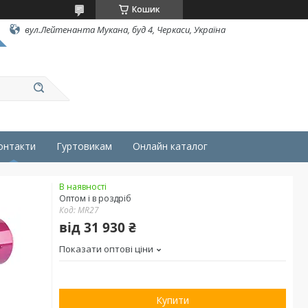
Кошик
вул.Лейтенанта Мукана, буд 4, Черкаси, Україна
онтакти
Гуртовикам
Онлайн каталог
В наявності
Оптом і в роздріб
Код:
MR27
від
31 930 ₴
Показати оптові ціни
Купити