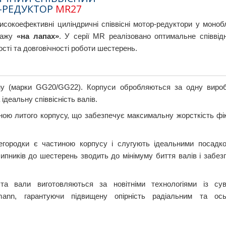
-РЕДУКТОР
MR27
сокоефективні циліндричні співвісні мотор-редуктори у моно
нтажу
«на лапах»
. У серії MR реалізовано оптимальне співві
сті та довговічності роботи шестерень.
ну (марки GG20/GG22). Корпуси обробляються за одну виро
ідеальну співвісність валів.
ою литого корпусу, що забезпечує максимальну жорсткість фік
егородки є частиною корпусу і слугують ідеальними посадк
ипників до шестерень зводить до мінімуму биття валів і забез
а вали виготовляються за новітніми технологіями із су
ann, гарантуючи підвищену опірність радіальним та ос