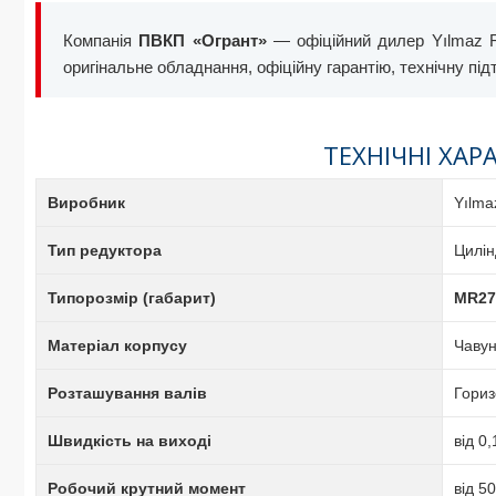
Компанія
ПВКП «Огрант»
— офіційний дилер Yılmaz Re
оригінальне обладнання, офіційну гарантію, технічну пі
ТЕХНІЧНІ ХАР
Виробник
Yılma
Тип редуктора
Цилін
Типорозмір (габарит)
MR2
Матеріал корпусу
Чавун
Розташування валів
Гориз
Швидкість на виході
від 0
Робочий крутний момент
від 5