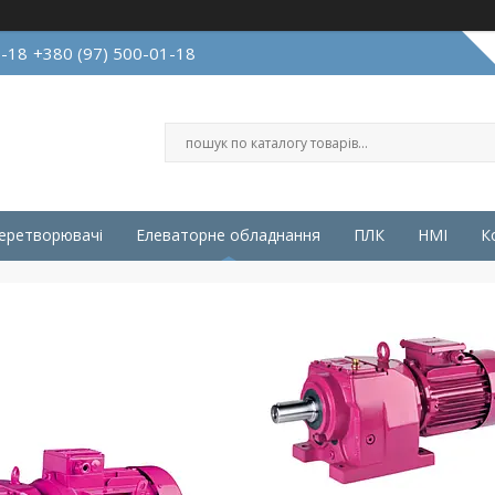
1-18
+380 (97) 500-01-18
перетворювачі
Елеваторне обладнання
ПЛК
HMI
К