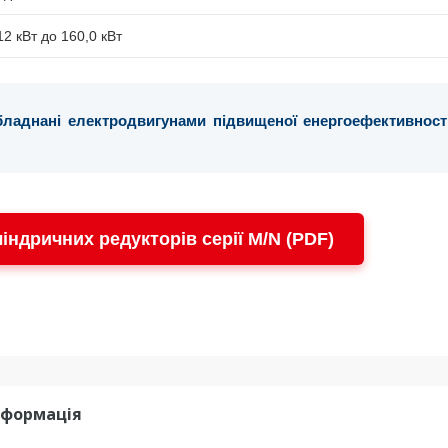
,12 кВт до 160,0 кВт
обладнані електродвигунами підвищеної енергоефективності
індричних редукторів серії M/N (PDF)
нформація