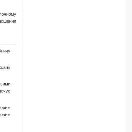
блочному
дношення
бничу
сації
овими
печує
ворим
ьовим