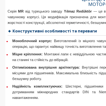
МОТОР
Серія
MR
від турецького заводу
Yılmaz Redüktör
— це ви
чавунному корпусі. Ця модифікація призначена для мо
жорсткості конструкції, абсолютної герметичності, безшумно
🔹 Конструктивні особливості та переваги
Моноблочний корпус:
Виготовлений із міцного чаву
операцію, що гарантує найвищу точність виготовлення та 
Міцне кріплення:
Монтажні лапи є невіддільною частин
на станині та стійкість до вібрацій.
Оптимізована внутрішня архітектура:
Внутрішні пер
місцями для підшипників. Максимальна близькість підш
безшумну роботу.
Надійність комплектуючих:
Шестерні, підшипники т
дотриманням міжнародних стандартів DIN та Niem
навантаженням.