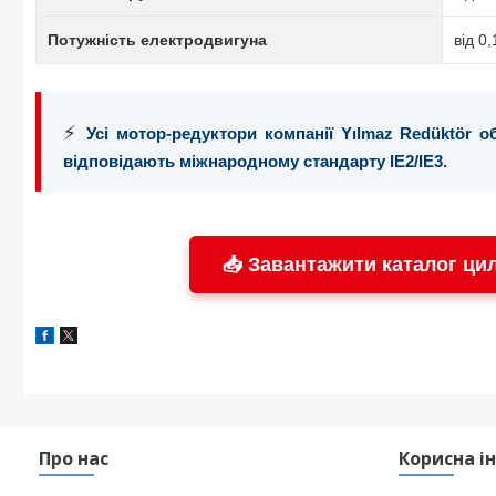
Потужність електродвигуна
від 0
⚡
Усі мотор-редуктори компанії Yılmaz Redüktör 
відповідають міжнародному стандарту IE2/IE3.
📥 Завантажити каталог цил
Про нас
Корисна і