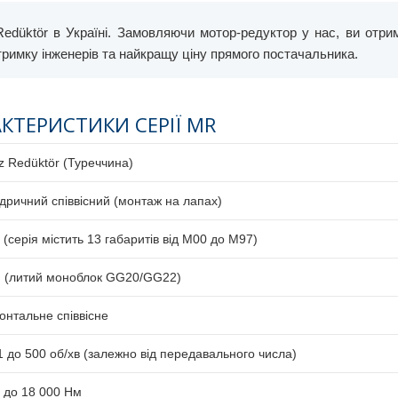
düktör в Україні. Замовляючи мотор-редуктор у нас, ви отри
дтримку інженерів та найкращу ціну прямого постачальника.
АКТЕРИСТИКИ СЕРІЇ MR
z Redüktör (Туреччина)
дричний співвісний (монтаж на лапах)
7
(серія містить 13 габаритів від M00 до M97)
 (литий моноблок GG20/GG22)
онтальне співвісне
,1 до 500 об/хв (залежно від передавального числа)
0 до 18 000 Нм