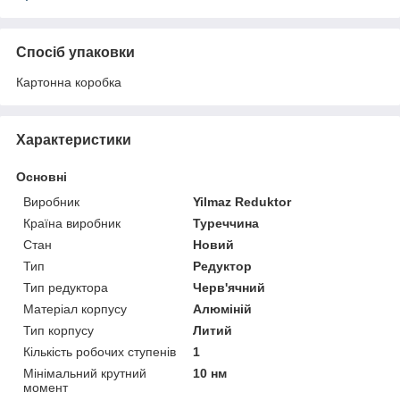
Спосіб упаковки
Картонна коробка
Характеристики
Основні
Виробник
Yilmaz Reduktor
Країна виробник
Туреччина
Стан
Новий
Тип
Редуктор
Тип редуктора
Черв'ячний
Матеріал корпусу
Алюміній
Тип корпусу
Литий
Кількість робочих ступенів
1
Мінімальний крутний
10 нм
момент