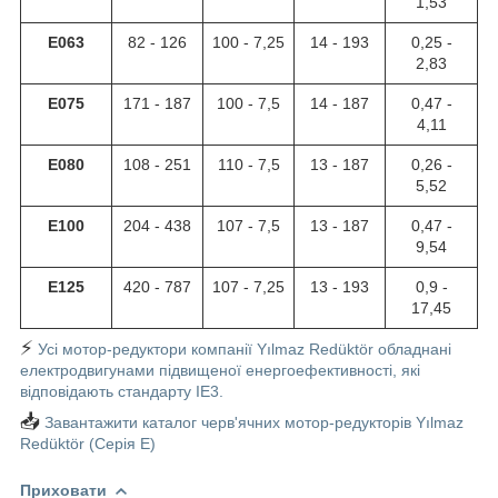
1,53
E063
82 - 126
100 - 7,25
14 - 193
0,25 -
2,83
E075
171 - 187
100 - 7,5
14 - 187
0,47 -
4,11
E080
108 - 251
110 - 7,5
13 - 187
0,26 -
5,52
E100
204 - 438
107 - 7,5
13 - 187
0,47 -
9,54
E125
420 - 787
107 - 7,25
13 - 193
0,9 -
17,45
⚡
Усі мотор-редуктори компанії Yılmaz Redüktör обладнані
електродвигунами підвищеної енергоефективності, які
відповідають стандарту IE3.
📥
Завантажити каталог черв'ячних мотор-редукторів Yılmaz
Redüktör (Серія E)
Приховати