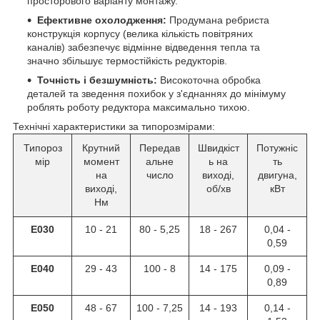
просторового варіанту монтажу.
Ефективне охолодження:
Продумана ребриста
конструкція корпусу (велика кількість повітряних
каналів) забезпечує відмінне відведення тепла та
значно збільшує термостійкість редукторів.
Точність і безшумність:
Високоточна обробка
деталей та зведення похибок у з'єднаннях до мінімуму
роблять роботу редуктора максимально тихою.
Технічні характеристики за типорозмірами:
Типороз
Крутний
Передав
Швидкіст
Потужніс
мір
момент
альне
ь на
ть
на
число
виході,
двигуна,
виході,
об/хв
кВт
Нм
E030
10 - 21
80 - 5,25
18 - 267
0,04 -
0,59
E040
29 - 43
100 - 8
14 - 175
0,09 -
0,89
E050
48 - 67
100 - 7,25
14 - 193
0,14 -