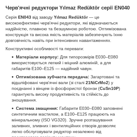
Черв'ячні редуктори Yılmaz Redüktör серії EN040
Серія
EN043
від заводу
Yılmaz Redüktör
— це
високоефективні черв'ячні редуктори, які відзначаються
надійністю, плавною та безшумною роботою. Оптимізована
конструкція та висока якість матеріалів забезпечують їхню
довговічність навіть при інтенсивних навантаженнях.
Конструктивні особливості та переваги:
Матеріали корпусу:
Для типорозмірів E030–E080
використовується легкий і міцний алюміній, а для
габаритів E100–E125 — надійний чавун.
Оптимізована зубчаста передача:
Загартовані та
відшліфовані черв'ячні вали (зі сталі
21NiCrMo2
) у
поєднанні з вінцем із фосфористої бронзи (
CuSn10P
)
гарантують високу продуктивність та стійкість до
зношування.
Система змащення:
Габарити E030–E080 заповнені
синтетичним мастилом, а E100–E125 працюють на
мінеральному (ISO VG320). Зручне розташування
заливних, зливних і вентиляційних отворів дозволяє
легко обслуговувати редуктор незалежно від