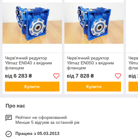
Черв'ячний редуктор
Черв'ячний редуктор
Черв
Yilmaz EN040 з вхідним
Yilmaz EN050 з вхідним
Yilm
фланцем
фланцем
фла
6 283
7 828
від
₴
від
₴
від
Купити
Купити
Про нас
Рейтинг не сформований
Менше 5 відгуків за останній рік
Працює з 05.03.2013