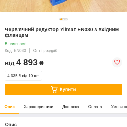
Черв'ячний редуктор Yilmaz EN030 з вхідним
фланцем
В наявності
Код: EN030
Опт і роздріб
4 893
від
₴
4 635 ₴
від 10 шт.
Купити
Опис
Характеристики
Доставка
Оплата
Умови п
Опис