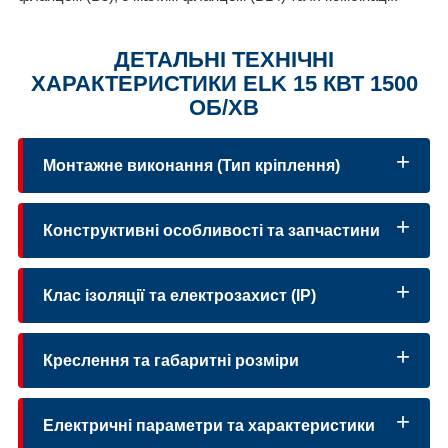
ДЕТАЛЬНІ ТЕХНІЧНІ
ХАРАКТЕРИСТИКИ ELK 15 КВТ 1500
ОБ/ХВ
Монтажне виконання (Тип кріплення)
Конструктивні особливості та запчастини
IM B3
Клас ізоляції та електрозахист (IP)
IM B5
Креслення та габаритні розміри
IM B35
IM B14
Електричні параметри та характеристики