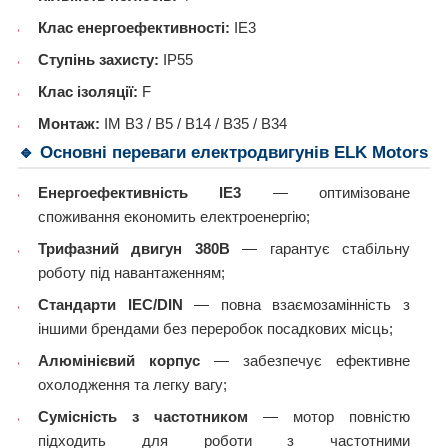
Клас енергоефективності:
IE3
Ступінь захисту:
IP55
Клас ізоляції:
F
Монтаж:
IM B3 / B5 / B14 / B35 / B34
🔹 Основні переваги електродвигунів ELK Motors
Енергоефективність IE3
— оптимізоване
споживання економить електроенергію;
Трифазний двигун 380В
— гарантує стабільну
роботу під навантаженням;
Стандарти IEC/DIN
— повна взаємозамінність з
іншими брендами без переробок посадкових місць;
Алюмінієвий корпус
— забезпечує ефективне
охолодження та легку вагу;
Сумісність з частотником
— мотор повністю
підходить для роботи з частотними