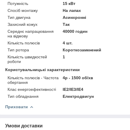
Потужність
15 кВт
Спосіб монтажу
На лапах
Тип двигуна
Асинхронні
Захисний кожух
Так
Середнє напрацювання
40000 годин
на відмову
Кількість полюсів
4 шт.
Тип ротора
Короткозамкнений
Кількість швидкостей
1
роботи
Користувальницькі характеристики
Кількість полюсів - Частота
4p - 1500 об/хв
обертання
Клас енергоефективності
IE2/IE3/IE4
Тип обладнання
Електродвигун
Приховати
Умови доставки