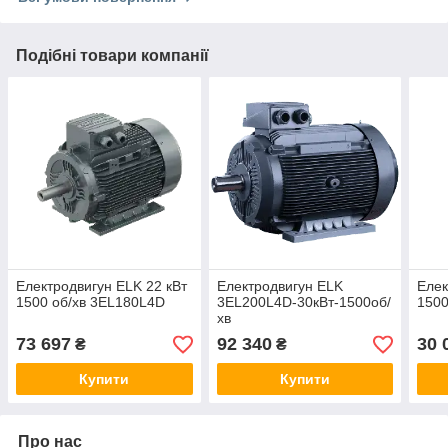
Подібні товари компанії
Електродвигун ELK 22 кВт
Електродвигун ELK
Елек
1500 об/хв 3EL180L4D
3EL200L4D-30кВт-1500об/
1500
хв
73 697
92 340
30 
₴
₴
Купити
Купити
Про нас