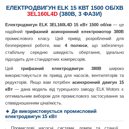
ЕЛЕКТРОДВИГУН ELK 15 КВТ 1500 ОБ/ХВ
3EL160L4D
(380В, 3 ФАЗИ)
Електродвигун ELK 3EL160L4D 15 кВт 1500 об/хв
— це
надійний
трифазний асинхронний електромотор 380В
промислового класу. Цей привід розроблений для
безперервної роботи, має
4 полюси
, що забезпечує
стабільну середню швидкість обертання, ідеально
підходить для стандартних компресорів.
Цей
трифазний електродвигун 380В
широко
використовується як привід для насосів, вентиляторів та
редукторів. Якщо вам потрібен
асинхронний двигун 15
кВт
— дана модель від турецького заводу ELK Motors є
оптимальним вибором для промислового застосування за
співвідношенням ціна/якість.
🔹 Де використовується промисловий
електродвигун 15 кВт
Промислові насосні системи, помпи та станції