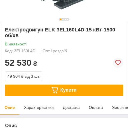
Електродвигун ELK 3EL160L4D-15 кВт-1500
об/хв
В наявності
Код: 3EL160L4D
Опт і роздріб
52 530
₴
49 904 ₴
від 3 шт.
Купити
Опис
Характеристики
Доставка
Оплата
Умови п
Опис