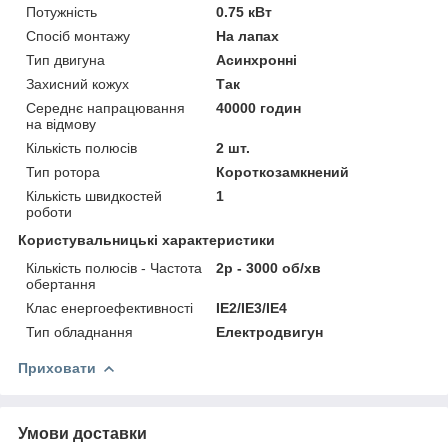
Потужність
0.75 кВт
Спосіб монтажу
На лапах
Тип двигуна
Асинхронні
Захисний кожух
Так
Середнє напрацювання
40000 годин
на відмову
Кількість полюсів
2 шт.
Тип ротора
Короткозамкнений
Кількість швидкостей
1
роботи
Користувальницькі характеристики
Кількість полюсів - Частота
2p - 3000 об/хв
обертання
Клас енергоефективності
IE2/IE3/IE4
Тип обладнання
Електродвигун
Приховати
Умови доставки