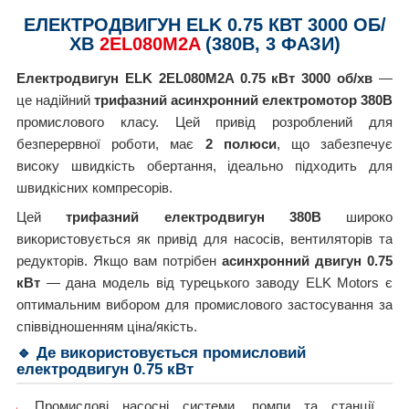
ЕЛЕКТРОДВИГУН ELK 0.75 КВТ 3000 ОБ/
ХВ
2EL080M2A
(380В, 3 ФАЗИ)
Електродвигун ELK 2EL080M2A 0.75 кВт 3000 об/хв
—
це надійний
трифазний асинхронний електромотор 380В
промислового класу. Цей привід розроблений для
безперервної роботи, має
2 полюси
, що забезпечує
високу швидкість обертання, ідеально підходить для
швидкісних компресорів.
Цей
трифазний електродвигун 380В
широко
використовується як привід для насосів, вентиляторів та
редукторів. Якщо вам потрібен
асинхронний двигун 0.75
кВт
— дана модель від турецького заводу ELK Motors є
оптимальним вибором для промислового застосування за
співвідношенням ціна/якість.
🔹 Де використовується промисловий
електродвигун 0.75 кВт
Промислові насосні системи, помпи та станції