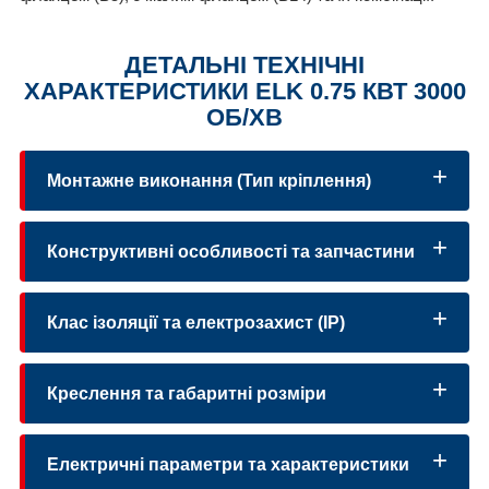
ДЕТАЛЬНІ ТЕХНІЧНІ
ХАРАКТЕРИСТИКИ ELK 0.75 КВТ 3000
ОБ/ХВ
Монтажне виконання (Тип кріплення)
Конструктивні особливості та запчастини
IM B3
Клас ізоляції та електрозахист (IP)
IM B5
Креслення та габаритні розміри
IM B35
IM B14
Електричні параметри та характеристики