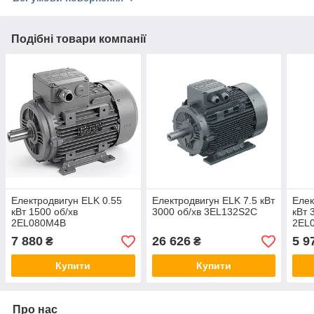
Подібні товари компанії
Електродвигун ELK 0.55
Електродвигун ELK 7.5 кВт
Елек
кВт 1500 об/хв
3000 об/хв 3EL132S2C
кВт 
2EL080M4B
2EL
7 880
26 626
5 9
₴
₴
Купити
Купити
Про нас