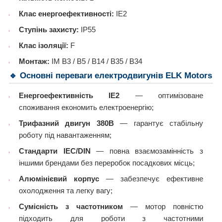
Клас енергоефективності:
IE2
Ступінь захисту:
IP55
Клас ізоляції:
F
Монтаж:
IM B3 / B5 / B14 / B35 / B34
🔹 Основні переваги електродвигунів ELK Motors
Енергоефективність IE2
— оптимізоване
споживання економить електроенергію;
Трифазний двигун 380В
— гарантує стабільну
роботу під навантаженням;
Стандарти IEC/DIN
— повна взаємозамінність з
іншими брендами без переробок посадкових місць;
Алюмінієвий корпус
— забезпечує ефективне
охолодження та легку вагу;
Сумісність з частотником
— мотор повністю
підходить для роботи з частотними