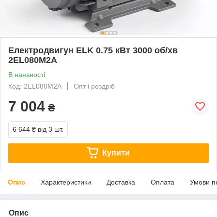
Електродвигун ELK 0.75 кВт 3000 об/хв
2EL080M2A
В наявності
Код: 2EL080M2A
Опт і роздріб
7 004
₴
6 644 ₴
від 3 шт.
Купити
Опис
Характеристики
Доставка
Оплата
Умови п
Опис