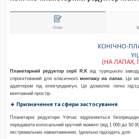
Опис
Х
КОНІЧНО-ПЛ
YI
(НА ЛАПАХ,
Планетарний редуктор серії R.K
від турецького заво
спроєктований для класичного
монтажу на лапах
. Ця мо
адаптером під електродвигун. Це дозволяє легко під'
монтажний простір.
🔹 Призначення та сфери застосування
Планетарні редуктори Yılmaz відрізняються безпрецед
передавати колосальний крутний момент (від 1 000 до 50 00
екстремальних навантаженнях. Ідеально підходять для: