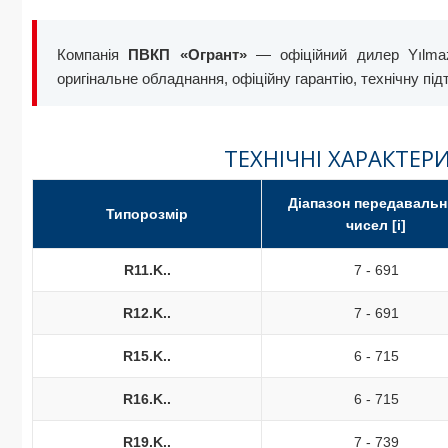
Компанія
ПВКП «Огрант»
— офіційний дилер Yılmaz
оригінальне обладнання, офіційну гарантію, технічну пі
ТЕХНІЧНІ ХАРАКТЕРИ
Діапазон передавальн
Типорозмір
чисел [i]
R11.K..
7 - 691
R12.K..
7 - 691
R15.K..
6 - 715
R16.K..
6 - 715
R19.K..
7 - 739