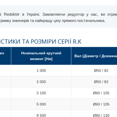
 Redüktör в Україні. Замовляючи редуктор у нас, ви отри
дтримку інженерів та найкращу ціну прямого постачальника.
СТИКИ ТА РОЗМІРИ СЕРІЇ R.K
их
Номінальний крутний
Вал (Діаметр / Довжина
момент [Нм]
1 000
Ø50 / 82
2 000
Ø50 / 82
3 100
Ø60 / 105
5 000
Ø60 / 105
8 500
Ø80 / 130