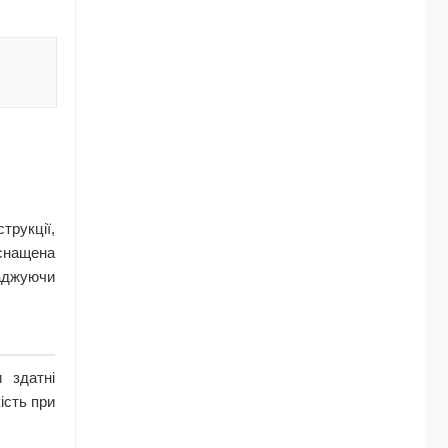
рукції,
оснащена
аджуючи
 здатні
ість при