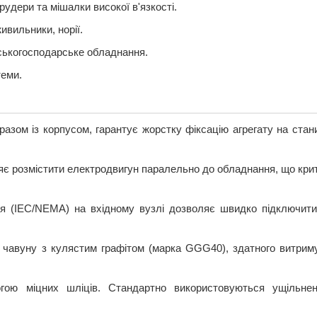
удери та мішалки високої в'язкості.
ивильники, норії.
ьськогосподарське обладнання.
теми.
азом із корпусом, гарантує жорстку фіксацію агрегату на стани
ляє розмістити електродвигун паралельно до обладнання, що кри
я (IEC/NEMA) на вхідному вузлі дозволяє швидко підключит
 чавуну з кулястим графітом (марка GGG40), здатного витрим
гою міцних шліців. Стандартно використовуються ущільне