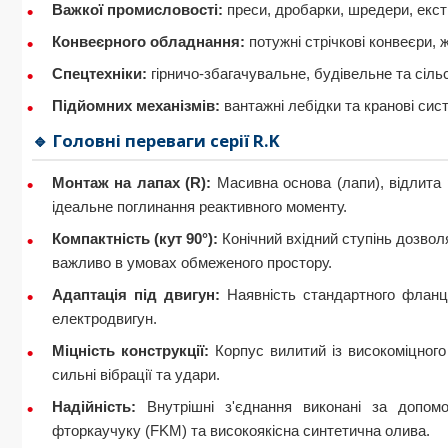
Важкої промисловості:
преси, дробарки, шредери, екстр
Конвеєрного обладнання:
потужні стрічкові конвеєри, ж
Спецтехніки:
гірничо-збагачувальне, будівельне та сіл
Підйомних механізмів:
вантажні лебідки та кранові сис
🔹 Головні переваги серії R.K
Монтаж на лапах (R):
Масивна основа (лапи), відлита р
ідеальне поглинання реактивного моменту.
Компактність (кут 90°):
Конічний вхідний ступінь дозво
важливо в умовах обмеженого простору.
Адаптація під двигун:
Наявність стандартного фланц
електродвигун.
Міцність конструкції:
Корпус вилитий із високоміцного
сильні вібрації та удари.
Надійність:
Внутрішні з'єднання виконані за допомо
фторкаучуку (FKM) та високоякісна синтетична олива.