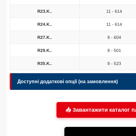
R23.K..
11 - 614
R24.K..
11 - 614
R27.K..
8 - 604
R29.K..
8 - 501
R35.K..
8 - 523
Доступні додаткові опції (на замовлення)
Виконання вихідного вала:
📥 Завантажити каталог п
Безпека:
Охолодження: