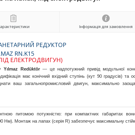
арактеристики
Інформація для замовлення
АНЕТАРНИЙ РЕДУКТОР
LMAZ RN.K15
 ПІД ЕЛЕКТРОДВИГУН)
ду
Yılmaz Redüktör
— це надпотужний привід модульної конст
дифікація має конічний вхідний ступінь (кут 90 градусів) та 
єднати ваш загальнопромисловий двигун, максимально заощ
ентною питомою потужністю: при компактних габаритах вони
0 Нм). Монтаж на лапах (серія R) забезпечує максимальну стійк