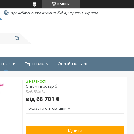
Кошик
вул.Лейтенанта Мукана, буд 4, Черкаси, Україна
онтакти
Гуртовикам
Онлайн каталог
В наявності
Оптом і в роздріб
Код:
RN.K15
від
68 701 ₴
Показати оптові ціни
Купити