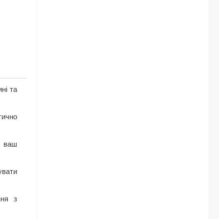
ні та
тично
и ваш
увати
ння з