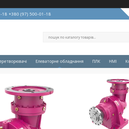
1-18
+380 (97) 500-01-18
перетворювачі
Елеваторне обладнання
ПЛК
HMI
К