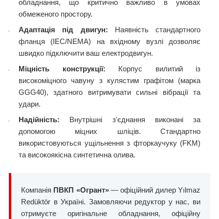
обладнання, що критично важливо в умовах
обмеженого простору.
Адаптація під двигун:
Наявність стандартного
фланця (IEC/NEMA) на вхідному вузлі дозволяє
швидко підключити ваш електродвигун.
Міцність конструкції:
Корпус вилитий із
високоміцного чавуну з кулястим графітом (марка
GGG40), здатного витримувати сильні вібрації та
удари.
Надійність:
Внутрішні з'єднання виконані за
допомогою міцних шліців. Стандартно
використовуються ущільнення з фторкаучуку (FKM)
та високоякісна синтетична олива.
Компанія
ПВКП «Огрант»
— офіційний дилер Yılmaz
Redüktör в Україні. Замовляючи редуктор у нас, ви
отримуєте оригінальне обладнання, офіційну