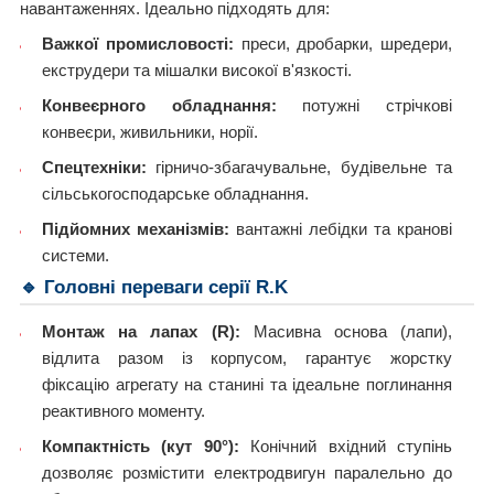
навантаженнях. Ідеально підходять для:
Важкої промисловості:
преси, дробарки, шредери,
екструдери та мішалки високої в'язкості.
Конвеєрного обладнання:
потужні стрічкові
конвеєри, живильники, норії.
Спецтехніки:
гірничо-збагачувальне, будівельне та
сільськогосподарське обладнання.
Підйомних механізмів:
вантажні лебідки та кранові
системи.
🔹 Головні переваги серії R.K
Монтаж на лапах (R):
Масивна основа (лапи),
відлита разом із корпусом, гарантує жорстку
фіксацію агрегату на станині та ідеальне поглинання
реактивного моменту.
Компактність (кут 90°):
Конічний вхідний ступінь
дозволяє розмістити електродвигун паралельно до