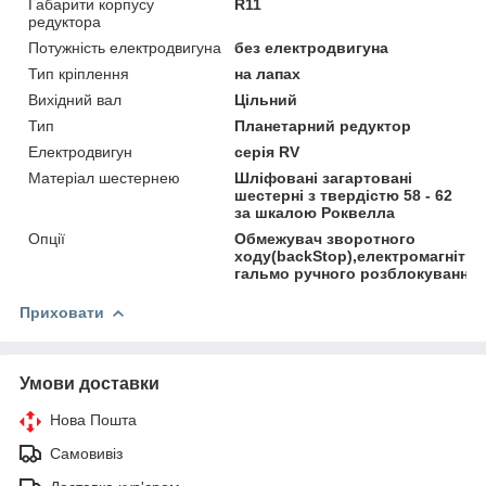
Габарити корпусу
R11
редуктора
Потужність електродвигуна
без електродвигуна
Тип кріплення
на лапах
Вихідний вал
Цільний
Тип
Планетарний редуктор
Електродвигун
серія RV
Матеріал шестернею
Шліфовані загартовані
шестерні з твердістю 58 - 62
за шкалою Роквелла
Опції
Обмежувач зворотного
ходу(backStop),електромагнітни
гальмо ручного розблокування
Приховати
Умови доставки
Нова Пошта
Самовивіз