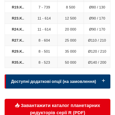
R19.K..
7 - 739
8 500
Ø80 / 130
R23.K..
11 - 614
12 500
Ø90 / 170
R24.K..
11 - 614
20 000
Ø90 / 170
R27.K..
8 - 604
25 000
Ø110 / 210
R29.K..
8 - 501
35 000
Ø120 / 210
R35.K..
8 - 523
50 000
Ø140 / 200
Доступні додаткові опції (на замовлення)
📥 Завантажити каталог планетарних
Виконання вихідного вала:
редукторів серії R (PDF)