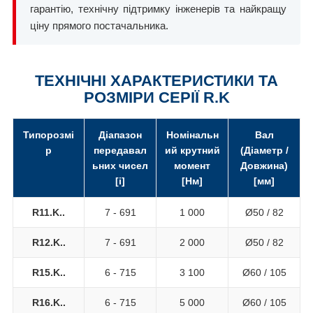
гарантію, технічну підтримку інженерів та найкращу
ціну прямого постачальника.
ТЕХНІЧНІ ХАРАКТЕРИСТИКИ ТА
РОЗМІРИ СЕРІЇ R.K
Типорозмі
Діапазон
Номінальн
Вал
р
передавал
ий крутний
(Діаметр /
ьних чисел
момент
Довжина)
[i]
[Нм]
[мм]
R11.K..
7 - 691
1 000
Ø50 / 82
R12.K..
7 - 691
2 000
Ø50 / 82
R15.K..
6 - 715
3 100
Ø60 / 105
R16.K..
6 - 715
5 000
Ø60 / 105