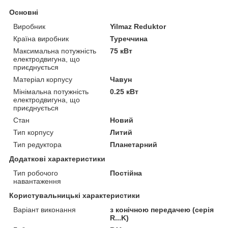
Основні
Виробник
Yilmaz Reduktor
Країна виробник
Туреччина
Максимальна потужність
75 кВт
електродвигуна, що
приєднується
Матеріал корпусу
Чавун
Мінімальна потужність
0.25 кВт
електродвигуна, що
приєднується
Стан
Новий
Тип корпусу
Литий
Тип редуктора
Планетарний
Додаткові характеристики
Тип робочого
Постійна
навантаження
Користувальницькі характеристики
Варіант виконання
з конічною передачею (серія
R...K)