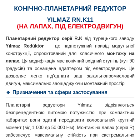
КОНІЧНО-ПЛАНЕТАРНИЙ РЕДУКТОР
YILMAZ RN.K11
(НА ЛАПАХ, ПІД ЕЛЕКТРОДВИГУН)
Планетарний редуктор серії R.K
від турецького заводу
Yılmaz Redüktör
— це надпотужний привід модульної
конструкції, спроєктований для класичного
монтажу на
лапах
. Ця модифікація має конічний вхідний ступінь (кут 90
градусів) та оснащена адаптером під електродвигун. Це
дозволяє легко під'єднати ваш загальнопромисловий
двигун, максимально заощаджуючи монтажний простір.
🔹 Призначення та сфери застосування
Планетарні редуктори Yılmaz відрізняються
безпрецедентною питомою потужністю: при компактних
габаритах вони здатні передавати колосальний крутний
момент (від 1 000 до 50 000 Нм). Монтаж на лапах (серія R)
забезпечує максимальну стійкість при екстремальних