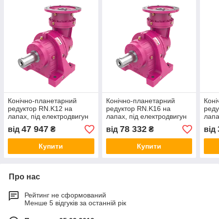
Конічно-планетарний
Конічно-планетарний
Коні
редуктор RN.K12 на
редуктор RN.K16 на
реду
лапах, під електродвигун
лапах, під електродвигун
лапа
47 947
78 332
від
₴
від
₴
від
Купити
Купити
Про нас
Рейтинг не сформований
Менше 5 відгуків за останній рік