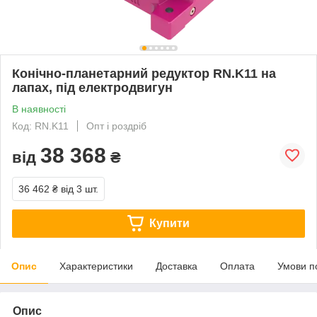
Конічно-планетарний редуктор RN.K11 на
лапах, під електродвигун
В наявності
Код: RN.K11
Опт і роздріб
38 368
від
₴
36 462 ₴
від 3 шт.
Купити
Опис
Характеристики
Доставка
Оплата
Умови п
Опис