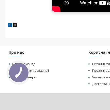
Про нас
Корисна і
Наша команда
Питання та
Сертифікати та ліцензіі
Презентаці
Наші партнери
Умови пове
Доставка і