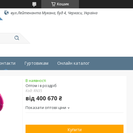
Кошик
вул.Лейтенанта Мукана, буд 4, Черкаси, Україна
онтакти
Гуртовикам
Онлайн каталог
В наявності
Оптом і в роздріб
Код:
RN35
від
400 670 ₴
Показати оптові ціни
Купити