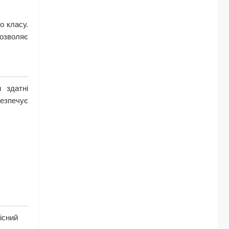
о класу.
дозволяє
 здатні
езпечує
існий