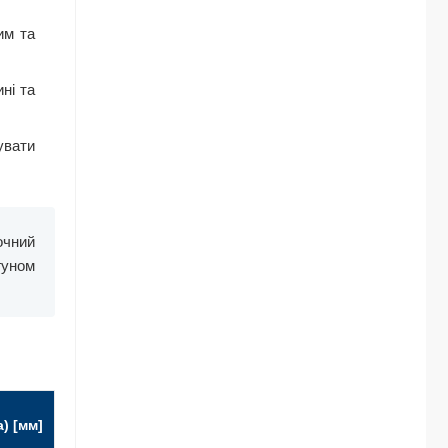
им та
ні та
увати
очний
гуном
) [мм]