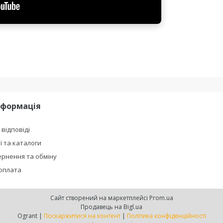
нформація
 відповіді
ї та каталоги
рнення та обміну
 оплата
Сайт створений на маркетплейсі
Prom.ua
Продавець на Bigl.ua
Ogrant |
Поскаржитися на контент
|
Політика конфіденційності