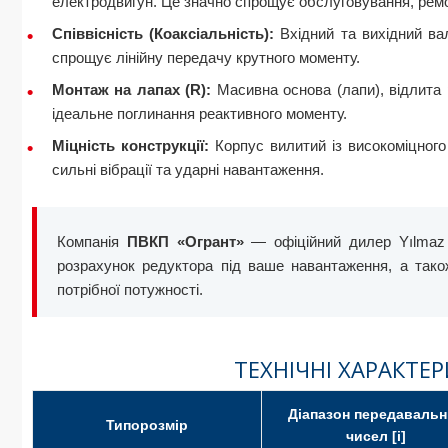
електродвигун. Це значно спрощує обслуговування, ремо
Співвісність (Коаксіальність):
Вхідний та вихідний вал
спрощує лінійну передачу крутного моменту.
Монтаж на лапах (R):
Масивна основа (лапи), відлита р
ідеальне поглинання реактивного моменту.
Міцність конструкції:
Корпус вилитий із високоміцного
сильні вібрації та ударні навантаження.
Компанія
ПВКП «Огрант»
— офіційний дилер Yılmaz 
розрахунок редуктора під ваше навантаження, а тако
потрібної потужності.
ТЕХНІЧНІ ХАРАКТЕР
Діапазон передавальн
Типорозмір
чисел [i]