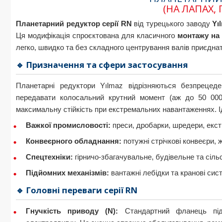
(НА ЛАПАХ,
Планетарний редуктор серії RN
від турецького заводу
Yı
Ця модифікація спроєктована для класичного
монтажу на
легко, швидко та без складного центрування валів приєдн
🔹 Призначення та сфери застосування
Планетарні редуктори Yılmaz відрізняються безпрецед
передавати колосальний крутний момент (аж до 50 000
максимальну стійкість при екстремальних навантаженнях. І
Важкої промисловості:
преси, дробарки, шредери, екстр
Конвеєрного обладнання:
потужні стрічкові конвеєри, ж
Спецтехніки:
гірничо-збагачувальне, будівельне та сіл
Підйомних механізмів:
вантажні лебідки та кранові сис
🔹 Головні переваги серії RN
Гнучкість приводу (N):
Стандартний фланець підк