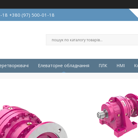
1-18
+380 (97) 500-01-18
перетворювачі
Елеваторне обладнання
ПЛК
HMI
К