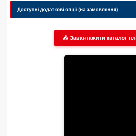
Доступні додаткові опції (на замовлення)
Виконання вихідного вала:
📥 Завантажити каталог пл
Безпека:
Охолодження:
Обслуговування:
Захист: