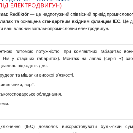
 ПІД ЕЛЕКТРОДВИГУН)
lmaz Redüktör
— це надпотужний співвісний привід промисловог
 лапах
та оснащена
стандартним вхідним фланцем IEC
. Це 
ати ваш власний загальнопромисловий електродвигун.
ентною питомою потужністю: при компактних габаритах вони
 Нм у старших габаритах). Монтаж на лапах (серія R) заб
деально підходять для:
удери та мішалки високої в'язкості.
ивильники, норії.
ьськогосподарське обладнання.
теми.
лючення (IEC) дозволяє використовувати будь-який сум