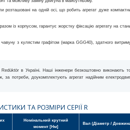
нт та можливу заміну двигуна в майбутньому.
и розташовані на одній осі, що робить агрегат дуже компактн
азом із корпусом, гарантує жорстку фіксацію агрегату на стани
 чавуну з кулястим графітом (марка GGG40), здатного витрим
Redüktör в Україні. Наші інженери безкоштовно виконають т
ж, за потреби, доукомплектують агрегат надійним електродви
ИСТИКИ ТА РОЗМІРИ СЕРІЇ R
их
Номінальний крутний
Вал (Діаметр / Довжина
момент [Нм]