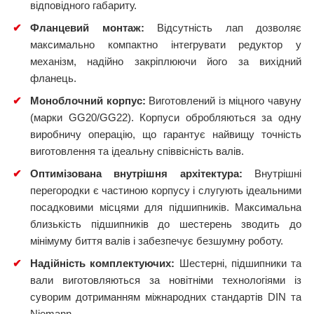
відповідного габариту.
✔
Фланцевий монтаж:
Відсутність лап дозволяє
максимально компактно інтегрувати редуктор у
механізм, надійно закріплюючи його за вихідний
фланець.
✔
Моноблочний корпус:
Виготовлений із міцного чавуну
(марки GG20/GG22). Корпуси обробляються за одну
виробничу операцію, що гарантує найвищу точність
виготовлення та ідеальну співвісність валів.
✔
Оптимізована внутрішня архітектура:
Внутрішні
перегородки є частиною корпусу і слугують ідеальними
посадковими місцями для підшипників. Максимальна
близькість підшипників до шестерень зводить до
мінімуму биття валів і забезпечує безшумну роботу.
✔
Надійність комплектуючих:
Шестерні, підшипники та
вали виготовляються за новітніми технологіями із
суворим дотриманням міжнародних стандартів DIN та
Niemann.