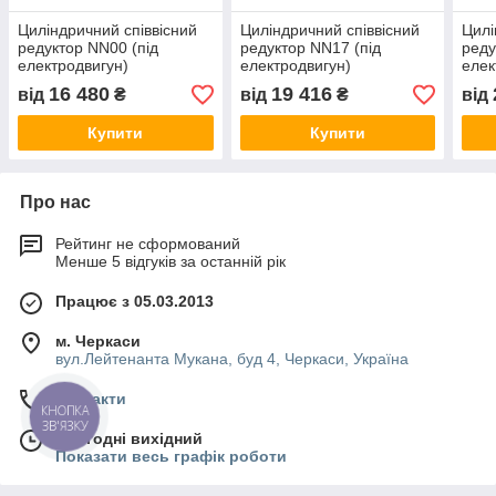
Циліндричний співвісний
Циліндричний співвісний
Цилі
редуктор NN00 (під
редуктор NN17 (під
реду
електродвигун)
електродвигун)
елек
16 480
19 416
від
₴
від
₴
від
Купити
Купити
Про нас
Рейтинг не сформований
Менше 5 відгуків за останній рік
Працює з 05.03.2013
м. Черкаси
вул.Лейтенанта Мукана, буд 4, Черкаси, Україна
Контакти
КНОПКА
ЗВ'ЯЗКУ
Сьогодні вихідний
Показати весь графік роботи