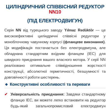
ЦИЛІНДРИЧНИЙ СПІВВІСНИЙ РЕДУКТОР
NN10
(ПІД ЕЛЕКТРОДВИГУН)
Серія
NN
від турецького заводу
Yılmaz Redüktör
— це
високоефективні циліндричні співвісні редуктори у
моноблочному чавунному корпусі
(фланцеве виконання)
.
Ця модифікація постачається без електродвигуна, але
обладнана стандартним вхідним фланцем (IEC) для
швидкого приєднання вашого власного мотора. У серії NN
реалізовано оптимальне співвідношення жорсткості
конструкції, абсолютної герметичності, безшумності та
довговічності роботи шестерень.
🔹 Конструктивні особливості та переваги
✔
Універсальність приєднання:
Завдяки стандартному
фланцю IEC, ви можете легко встановити на редуктор
будь-який загальнопромисловий електродвигун