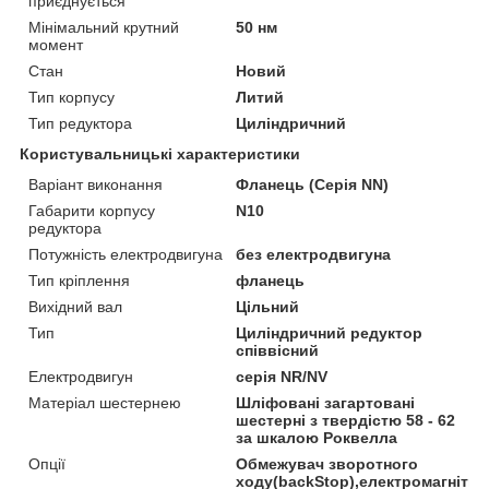
приєднується
Мінімальний крутний
50 нм
момент
Стан
Новий
Тип корпусу
Литий
Тип редуктора
Циліндричний
Користувальницькі характеристики
Варіант виконання
Фланець (Серія NN)
Габарити корпусу
N10
редуктора
Потужність електродвигуна
без електродвигуна
Тип кріплення
фланець
Вихідний вал
Цільний
Тип
Циліндричний редуктор
співвісний
Електродвигун
серія NR/NV
Матеріал шестернею
Шліфовані загартовані
шестерні з твердістю 58 - 62
за шкалою Роквелла
Опції
Обмежувач зворотного
ходу(backStop),електромагнітни