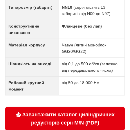
Типорозмір (габарит)
NN10
(серія містить 13
габаритів від N00 до N97)
Конструктивне
Фланцеве (без лап)
виконання
Матеріал корпусу
Чавун (литий моноблок
GG20/GG22)
Швидкість на виході
від 0,1 до 500 об/хв (залежно
від передавального числа)
Робочий крутний
від 50 до 18 000 Нм
момент
📥 Завантажити каталог циліндричних
редукторів серії M/N (PDF)