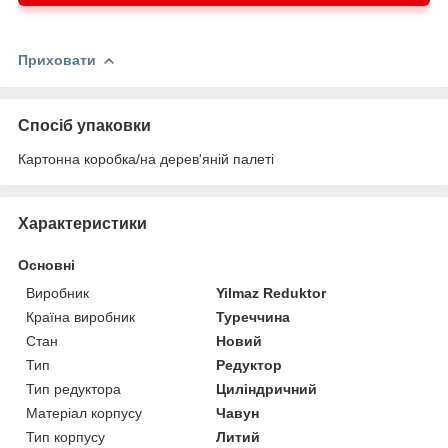
Безпека:
Приховати
Системи охолодження:
Спосіб упаковки
Картонна коробка/на дерев'яній палеті
Системи підігріву:
Характеристики
Основні
Додатковий захист:
Виробник
Yilmaz Reduktor
Країна виробник
Туреччина
Стан
Новий
Контроль параметрів:
Тип
Редуктор
Тип редуктора
Циліндричний
Матеріал корпусу
Чавун
Тип корпусу
Литий