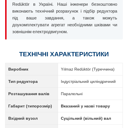
Redüktör в Україні. Наші інженери безкоштовно
виконають технічний розрахунок і підбір редуктора
під ваше завдання, а також можуть
доукомплектувати агрегат необхідними шківами чи
зовнішнім електродвигуном.
ТЕХНІЧНІ ХАРАКТЕРИСТИКИ
Виробник
Yılmaz Redüktör (Туреччина)
Тип редуктора
Індустріальний циліндричний
Розташування валів
Паралельні
Габарит (типорозмір)
Вказаний у назві товару
Вхідний вузол
Суцільний (вільний) вал