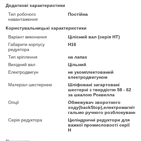
Додаткові характеристики
Тип робочого
Постійна
навантаження
Користувальницькі характеристики
Варіант виконання
Цілісний вал (серія HT)
Габарити корпусу
H16
редуктора
Тип кріплення
на лапах
Вихідний вал
Цільний
Електродвигун
не укомплектований
електродвигуном
Матеріал шестернею
Шліфовані загартовані
шестерні з твердістю 58 - 62
за шкалою Роквелла
Опції
Обмежувач зворотного
ходу(backStop),електромагнітни
гальмо ручного розблокування
Серія редуктора
Циліндричні редуктори для
важкої промисловості серії
H