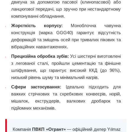
двигуна за допомогою пасової (клинопасової) або
ланцюгової передачі, що зручно при нестандартному
компонуванні обладнання.
Жорсткість корпусу:
Моноблочна чавунна
конструкція (марка GGG40) гарантує відсутність
деформацій та зміщень осей при тривалих пікових та
вібраційних навантаженнях.
Прецизійна обробка зубів:
Усі шестерні виготовлені
з легованої сталі, пройшли цементацію та фінішне
шліфування, що гарантує високий ККД (до 96%),
низький рівень шуму та мінімальний нагрів.
Сфери застосування:
Ідеально підходить для
важких стрічкових та скребкових конвеєрів, норій,
мішалок, екструдерів, валкових дробарок та
підйомних механізмів.
Компанія
ПВКП «Огрант»
— офіційний дилер Yılmaz