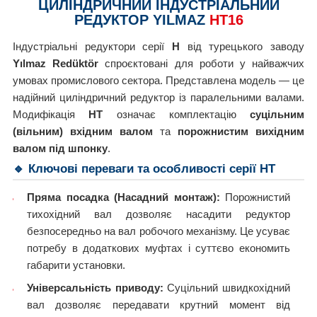
ЦИЛІНДРИЧНИЙ ІНДУСТРІАЛЬНИЙ
РЕДУКТОР YILMAZ
HT16
Індустріальні редуктори серії
H
від турецького заводу
Yılmaz Redüktör
спроєктовані для роботи у найважчих
умовах промислового сектора. Представлена модель — це
надійний циліндричний редуктор із паралельними валами.
Модифікація
HT
означає комплектацію
суцільним
(вільним) вхідним валом
та
порожнистим вихідним
валом під шпонку
.
🔹 Ключові переваги та особливості серії HT
Пряма посадка (Насадний монтаж):
Порожнистий
тихохідний вал дозволяє насадити редуктор
безпосередньо на вал робочого механізму. Це усуває
потребу в додаткових муфтах і суттєво економить
габарити установки.
Універсальність приводу:
Суцільний швидкохідний
вал дозволяє передавати крутний момент від