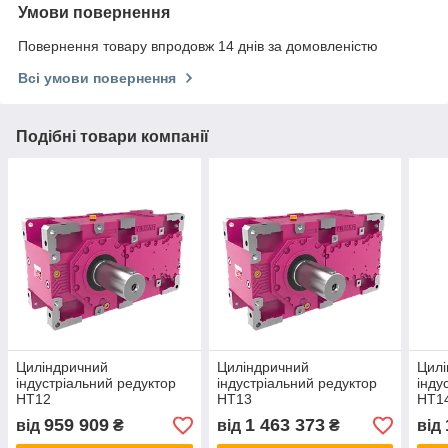
Умови повернення
Повернення товару впродовж 14 днів за домовленістю
Всі умови повернення
Подібні товари компанії
Циліндричний
Циліндричний
Цилі
індустріальний редуктор
індустріальний редуктор
інду
HT12
HT13
HT1
959 909
1 463 373
від
₴
від
₴
від