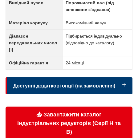
Вихідний вузол
Порожнистий вал (під
шпонкове з'єднання)
Матеріал корпусу
Високоміцний чавун
Діапазон
Підбирається індивідуально
передавальних чисел
(відповідно до каталогу)
[i]
Офіційна гарантія
24 місяці
Доступні додаткові опції (на замовлення)
📥 Завантажити каталог
Екструдерне виконання:
індустріальних редукторів (Серії H та
B)