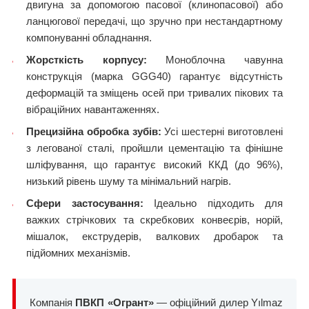
двигуна за допомогою пасової (клинопасової) або
ланцюгової передачі, що зручно при нестандартному
компонуванні обладнання.
Жорсткість корпусу:
Моноблочна чавунна
конструкція (марка GGG40) гарантує відсутність
деформацій та зміщень осей при тривалих пікових та
вібраційних навантаженнях.
Прецизійна обробка зубів:
Усі шестерні виготовлені
з легованої сталі, пройшли цементацію та фінішне
шліфування, що гарантує високий ККД (до 96%),
низький рівень шуму та мінімальний нагрів.
Сфери застосування:
Ідеально підходить для
важких стрічкових та скребкових конвеєрів, норій,
мішалок, екструдерів, валкових дробарок та
підйомних механізмів.
Компанія
ПВКП «Огрант»
— офіційний дилер Yılmaz