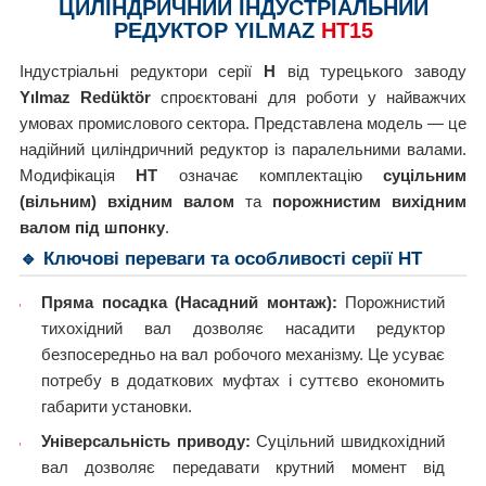
ЦИЛІНДРИЧНИЙ ІНДУСТРІАЛЬНИЙ
РЕДУКТОР YILMAZ
HT15
Індустріальні редуктори серії
H
від турецького заводу
Yılmaz Redüktör
спроєктовані для роботи у найважчих
умовах промислового сектора. Представлена модель — це
надійний циліндричний редуктор із паралельними валами.
Модифікація
HT
означає комплектацію
суцільним
(вільним) вхідним валом
та
порожнистим вихідним
валом під шпонку
.
🔹 Ключові переваги та особливості серії HT
Пряма посадка (Насадний монтаж):
Порожнистий
тихохідний вал дозволяє насадити редуктор
безпосередньо на вал робочого механізму. Це усуває
потребу в додаткових муфтах і суттєво економить
габарити установки.
Універсальність приводу:
Суцільний швидкохідний
вал дозволяє передавати крутний момент від