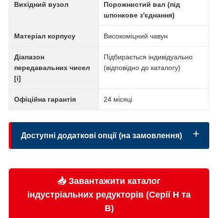
Вихідний вузол
Порожнистий вал (під
шпонкове з'єднання)
Матеріал корпусу
Високоміцний чавун
Діапазон
Підбирається індивідуально
передавальних чисел
(відповідно до каталогу)
[i]
Офіційна гарантія
24 місяці
Доступні додаткові опції (на замовлення)
📥 Завантажити каталог
Екструдерне виконання:
індустріальних редукторів (Серії H та
B)