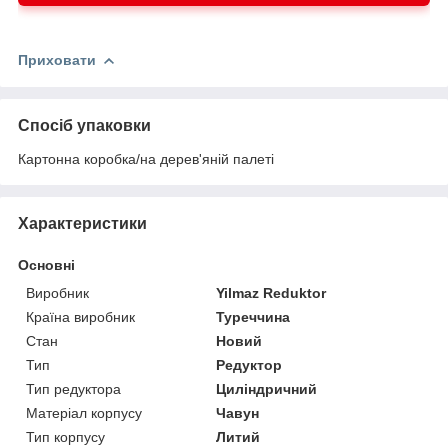
Безпека:
Приховати
Системи охолодження:
Спосіб упаковки
Картонна коробка/на дерев'яній палеті
Системи підігріву:
Характеристики
Основні
Додатковий захист:
Виробник
Yilmaz Reduktor
Країна виробник
Туреччина
Стан
Новий
Контроль параметрів:
Тип
Редуктор
Тип редуктора
Циліндричний
Матеріал корпусу
Чавун
Тип корпусу
Литий