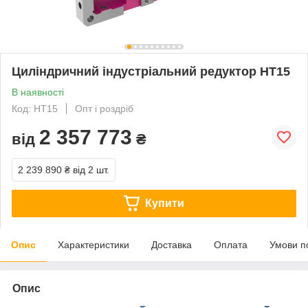
Циліндричний індустріальний редуктор HT15
В наявності
Код: HT15
Опт і роздріб
2 357 773
від
₴
2 239 890 ₴
від 2 шт.
Купити
Опис
Характеристики
Доставка
Оплата
Умови п
Опис