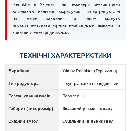
Redüktör в Україні. Наші інженери безкоштовно
виконають технічний розрахунок і підбір редуктора
під ваше завдання, а також можуть
доукомплектувати агрегат необхідними шківами чи
зовнішнім електродвигуном.
ТЕХНІЧНІ ХАРАКТЕРИСТИКИ
Виробник
Yılmaz Redüktör (Туреччина)
Тип редуктора
Індустріальний циліндричний
Розташування валів
Паралельні
Габарит (типорозмір)
Вказаний у назві товару
Вхідний вузол
Суцільний (вільний) вал