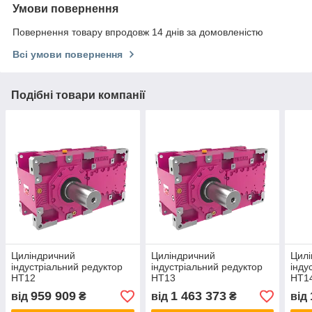
Умови повернення
Повернення товару впродовж 14 днів за домовленістю
Всі умови повернення
Подібні товари компанії
Циліндричний
Циліндричний
Цилі
індустріальний редуктор
індустріальний редуктор
інду
HT12
HT13
HT1
959 909
1 463 373
від
₴
від
₴
від