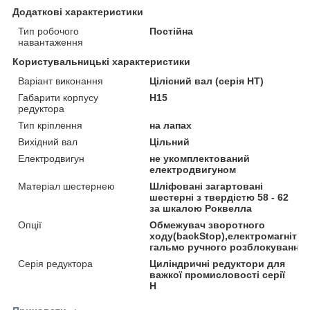
Додаткові характеристики
Тип робочого
Постійна
навантаження
Користувальницькі характеристики
Варіант виконання
Цілісний вал (серія HT)
Габарити корпусу
H15
редуктора
Тип кріплення
на лапах
Вихідний вал
Цільний
Електродвигун
не укомплектований
електродвигуном
Матеріал шестернею
Шліфовані загартовані
шестерні з твердістю 58 - 62
за шкалою Роквелла
Опції
Обмежувач зворотного
ходу(backStop),електромагнітни
гальмо ручного розблокування
Серія редуктора
Циліндричні редуктори для
важкої промисловості серії
H