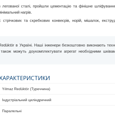
з легованої сталі, пройшли цементацію та фінішне шліфуванн
інімальний нагрів.
стрічкових та скребкових конвеєрів, норій, мішалок, екструд
düktör в Україні. Наші інженери безкоштовно виконають техн
а також можуть доукомплектувати агрегат необхідними шківа
 ХАРАКТЕРИСТИКИ
Yılmaz Redüktör (Туреччина)
Індустріальний циліндричний
Паралельні