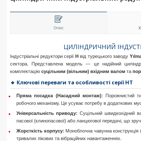
Опис
Х
ЦИЛІНДРИЧНИЙ ІНДУСТ
Індустріальні редуктори серії
H
від турецького заводу
Yılm
сектора. Представлена модель — це надійний цилінд
комплектацію
суцільним (вільним) вхідним валом
та
пор
🔹 Ключові переваги та особливості серії HT
Пряма посадка (Насадний монтаж):
Порожнистий ти
робочого механізму. Це усуває потребу в додаткових муф
Універсальність приводу:
Суцільний швидкохідний ва
пасової (клинопасової) або ланцюгової передачі, що зр
Жорсткість корпусу:
Моноблочна чавунна конструкція (
тривалих пікових та вібраційних навантаженнях.