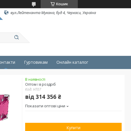
Кошик
вул.Лейтенанта Мукана, буд 4, Черкаси, Україна
онтакти
Гуртовикам
Онлайн каталог
В наявності
Оптом і в роздріб
Код:
HT07
від
314 356 ₴
Показати оптові ціни
Купити