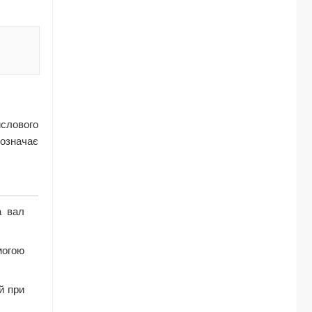
ислового
значає
а вал
могою
й при