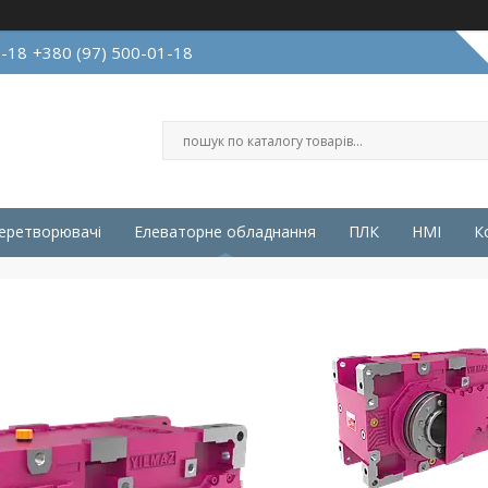
1-18
+380 (97) 500-01-18
перетворювачі
Елеваторне обладнання
ПЛК
HMI
К