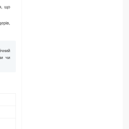
я, що
ерів,
ічний
ми чи