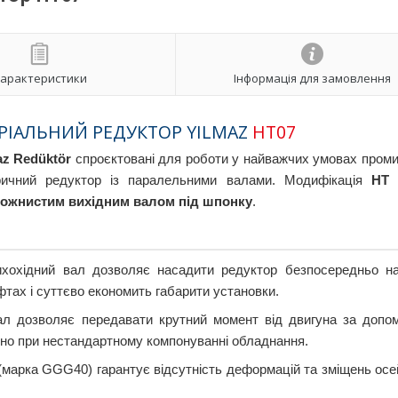
арактеристики
Інформація для замовлення
РІАЛЬНИЙ РЕДУКТОР YILMAZ
HT07
az Redüktör
спроєктовані для роботи у найважчих умовах пром
ричний редуктор із паралельними валами. Модифікація
HT
о
ожнистим вихідним валом під шпонку
.
хохідний вал дозволяє насадити редуктор безпосередньо н
тах і суттєво економить габарити установки.
л дозволяє передавати крутний момент від двигуна за допо
учно при нестандартному компонуванні обладнання.
марка GGG40) гарантує відсутність деформацій та зміщень осе