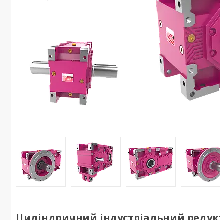
Циліндричний індустріальний редук