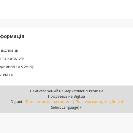
нформація
 відповіді
ї та каталоги
рнення та обміну
 оплата
Сайт створений на маркетплейсі
Prom.ua
Продавець на Bigl.ua
Ogrant |
Поскаржитися на контент
|
Політика конфіденційності
Select Language
▼