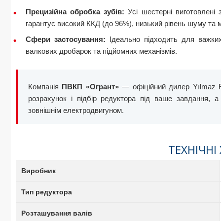
Прецизійна обробка зубів:
Усі шестерні виготовлені 
гарантує високий ККД (до 96%), низький рівень шуму та м
Сфери застосування:
Ідеально підходить для важких 
валкових дробарок та підйомних механізмів.
Компанія
ПВКП «Огрант»
— офіційний дилер Yılmaz Re
розрахунок і підбір редуктора під ваше завдання, 
зовнішнім електродвигуном.
ТЕХНІЧНІ
Виробник
Тип редуктора
Розташування валів