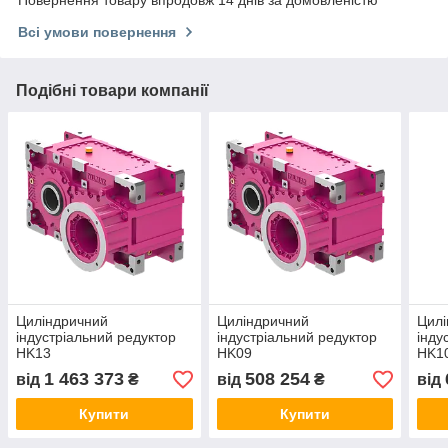
Всі умови повернення
Подібні товари компанії
Циліндричний
Циліндричний
Цилі
індустріальний редуктор
індустріальний редуктор
інду
HK13
HK09
HK1
1 463 373
508 254
від
₴
від
₴
від
Купити
Купити