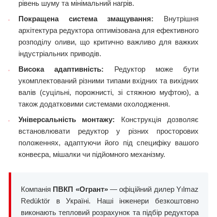
рівень шуму та мінімальний нагрів.
Покращена система змащування:
Внутрішня
архітектура редуктора оптимізована для ефективного
розподілу оливи, що критично важливо для важких
індустріальних приводів.
Висока адаптивність:
Редуктор може бути
укомплектований різними типами вхідних та вихідних
валів (суцільні, порожнисті, зі стяжною муфтою), а
також додатковими системами охолодження.
Універсальність монтажу:
Конструкція дозволяє
встановлювати редуктор у різних просторових
положеннях, адаптуючи його під специфіку вашого
конвеєра, мішалки чи підйомного механізму.
Компанія
ПВКП «Огрант»
— офіційний дилер Yılmaz
Redüktör в Україні. Наші інженери безкоштовно
виконають тепловий розрахунок та підбір редуктора