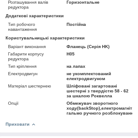
Розташування валів
Горизонтальне
редуктора
Додаткові характеристики
Тип робочого
Постійна
навантаження
Користувальницькі характеристики
Варіант виконання
Фланець (Серія HK)
Габарити корпусу
H05
редуктора
Тип кріплення
на лапах
Електродвигун
не укомплектований
електродвигуном
Матеріал шестернею
Шліфовані загартовані
шестерні з твердістю 58 - 62
за шкалою Роквелла
Опції
Обмежувач зворотного
ходу(backStop),електромагнітни
гальмо ручного розблокування
Приховати