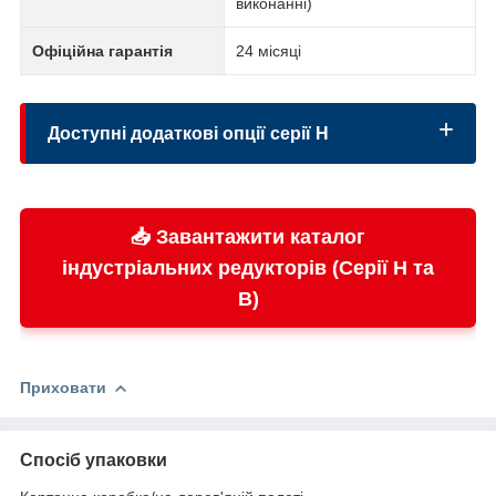
виконанні)
Офіційна гарантія
24 місяці
Доступні додаткові опції серії H
📥 Завантажити каталог
Системи охолодження:
індустріальних редукторів (Серії H та
B)
Системи підігріву:
Приховати
Додатковий захист:
Спосіб упаковки
Контроль параметрів: