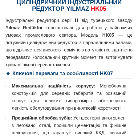
ЦИЛІНДРИЧНИЙ ІНДУСТРІАЛЬНИЙ
РЕДУКТОР YILMAZ
HK05
Індустріальні редуктори серії
H
від турецького заводу
Yılmaz Redüktör
спроєктовані для роботи у найважчих
умовах промислового сектора. Модель
HK05
— це
потужний циліндричний редуктор із паралельними валами,
що відрізняється високою термічною потужністю, здатністю
передавати колосальний крутний момент та витримувати
тривалі пікові перевантаження.
🔹 Ключові переваги та особливості HK07
Максимальна надійність корпусу:
Моноблочна
конструкція для середніх габаритів та роз'ємний
корпус для великих типорозмірів забезпечують
легкість обслуговування при винятковій жорсткості.
Прецизійна обробка зубів:
Усі шестерні виготовлені
з легованої сталі, пройшли цементацію та фінішне
шліфування, що гарантує високий ККД, низький