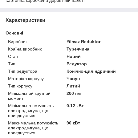
Картонна коробка/на дерев'яній палеті
Спеціальні вали:
Характеристики
Основні
Виробник
Yilmaz Reduktor
Країна виробник
Туреччина
Стан
Новий
Тип
Редуктор
Тип редуктора
Конічно-циліндричний
Матеріал корпусу
Чавун
Тип корпусу
Литий
Мінімальний крутний
200 нм
момент
Мінімальна потужність
0.12 кВт
електродвигуна, що
приєднується
Максимальна потужність
90 кВт
електродвигуна, що
приєднується