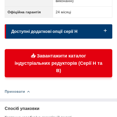
виконанні)
Офіційна гарантія
24 місяці
Доступні додаткові опції серії H
📥 Завантажити каталог
Системи охолодження:
індустріальних редукторів (Серії H та
B)
Системи підігріву:
Приховати
Додатковий захист:
Спосіб упаковки
Контроль параметрів: