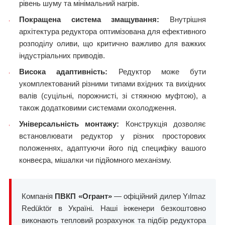
рівень шуму та мінімальний нагрів.
Покращена система змащування:
Внутрішня
архітектура редуктора оптимізована для ефективного
розподілу оливи, що критично важливо для важких
індустріальних приводів.
Висока адаптивність:
Редуктор може бути
укомплектований різними типами вхідних та вихідних
валів (суцільні, порожнисті, зі стяжною муфтою), а
також додатковими системами охолодження.
Універсальність монтажу:
Конструкція дозволяє
встановлювати редуктор у різних просторових
положеннях, адаптуючи його під специфіку вашого
конвеєра, мішалки чи підйомного механізму.
Компанія
ПВКП «Огрант»
— офіційний дилер Yılmaz
Redüktör в Україні. Наші інженери безкоштовно
виконають тепловий розрахунок та підбір редуктора