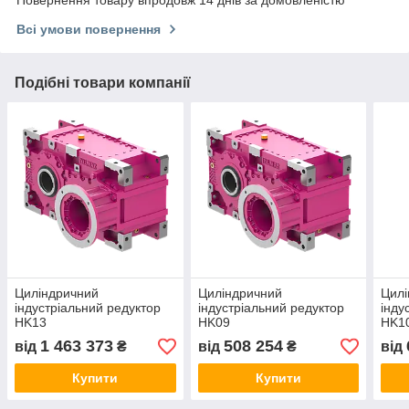
Всі умови повернення
Подібні товари компанії
Циліндричний
Циліндричний
Цилі
індустріальний редуктор
індустріальний редуктор
інду
HK13
HK09
HK1
1 463 373
508 254
від
₴
від
₴
від
Купити
Купити