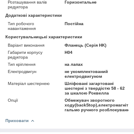
Розташування валів
Горизонтальне
редуктора
Додаткові характеристики
Тип робочого
Постійна
навантаження
Користувальницькі характеристики
Варіант виконання
Фланець (Серія HK)
Габарити корпусу
H04
редуктора
Тип кріплення
на лапах
Електродвигун
не укомплектований
електродвигуном
Матеріал шестернею
Шліфовані загартовані
шестерні з твердістю 58 - 62
за шкалою Роквелла
Опції
Обмежувач зворотного
ходу(backStop),електромагнітни
гальмо ручного розблокування
Приховати