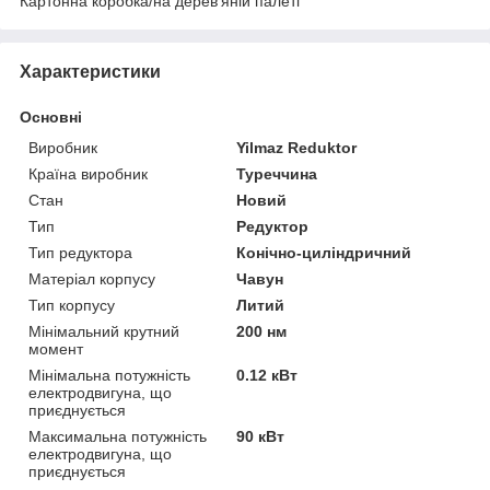
Картонна коробка/на дерев'яній палеті
Спеціальні вали:
Характеристики
Основні
Виробник
Yilmaz Reduktor
Країна виробник
Туреччина
Стан
Новий
Тип
Редуктор
Тип редуктора
Конічно-циліндричний
Матеріал корпусу
Чавун
Тип корпусу
Литий
Мінімальний крутний
200 нм
момент
Мінімальна потужність
0.12 кВт
електродвигуна, що
приєднується
Максимальна потужність
90 кВт
електродвигуна, що
приєднується