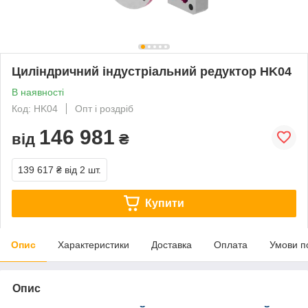
Циліндричний індустріальний редуктор HK04
В наявності
Код: HK04
Опт і роздріб
146 981
від
₴
139 617 ₴
від 2 шт.
Купити
Опис
Характеристики
Доставка
Оплата
Умови п
Опис