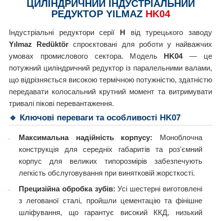
ЦИЛІНДРИЧНИЙ ІНДУСТРІАЛЬНИЙ
РЕДУКТОР YILMAZ
HK04
Індустріальні редуктори серії
H
від турецького заводу
Yılmaz Redüktör
спроєктовані для роботи у найважчих
умовах промислового сектора. Модель
HK04
— це
потужний циліндричний редуктор із паралельними валами,
що відрізняється високою термічною потужністю, здатністю
передавати колосальний крутний момент та витримувати
тривалі пікові перевантаження.
🔹 Ключові переваги та особливості HK07
Максимальна надійність корпусу:
Моноблочна
конструкція для середніх габаритів та роз'ємний
корпус для великих типорозмірів забезпечують
легкість обслуговування при винятковій жорсткості.
Прецизійна обробка зубів:
Усі шестерні виготовлені
з легованої сталі, пройшли цементацію та фінішне
шліфування, що гарантує високий ККД, низький