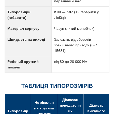
первинний вал
Типорозміри
K00 — K97
(12 габаритів у
(габарити)
лінійці)
Матеріал корпусу
Чавун (литий моноблок)
Швидкість на виході
Залежить від оборотів
зовнішнього приводу (i = 5 ...
15681)
Робочий крутний
від 80 до 20 000 Нм
момент
ТАБЛИЦЯ ТИПОРОЗМІРІВ
Діапазон
Номінальн
передаточн
Діаметр
ий крутний
Типорозмір
их
вихідного
момент