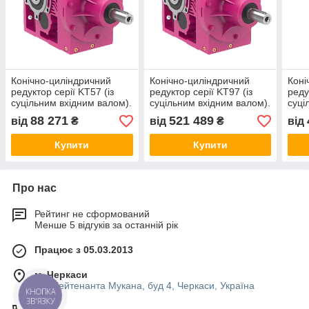
Конічно-циліндричний
Конічно-циліндричний
Коні
редуктор серії KT57 (із
редуктор серії KT97 (із
реду
суцільним вхідним валом).
суцільним вхідним валом).
суці
88 271
521 489
від
₴
від
₴
від
Купити
Купити
Про нас
Рейтинг не сформований
Менше 5 відгуків за останній рік
Працює з 05.03.2013
м. Черкаси
вул.Лейтенанта Мукана, буд 4, Черкаси, Україна
КНОПКА
ЗВ'ЯЗКУ