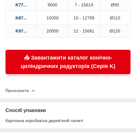
K77...
8000
7 - 15619
Ø90
K87...
15000
10 - 12789
Ø110
K97...
20000
12 - 15681
Ø120
📥 Завантажити каталог конічно-
циліндричних редукторів (Серія K)
Приховати
Спосіб упаковки
Картонна коробка/на дерев'яній палеті