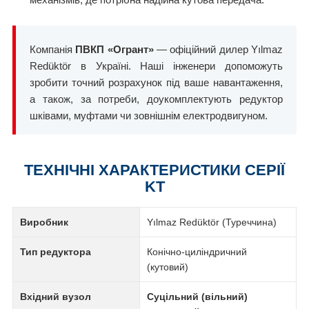
Компанія
ПВКП «Огрант»
— офіційний дилер Yılmaz
Redüktör в Україні. Наші інженери допоможуть
зробити точний розрахунок під ваше навантаження,
а також, за потреби, доукомплектують редуктор
шківами, муфтами чи зовнішнім електродвигуном.
ТЕХНІЧНІ ХАРАКТЕРИСТИКИ СЕРІЇ
KT
Виробник
Yılmaz Redüktör (Туреччина)
Тип редуктора
Конічно-циліндричний
(кутовий)
Вхідний вузол
Суцільний (вільний)