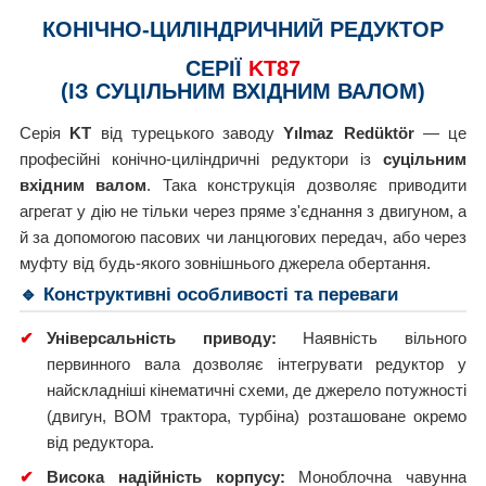
КОНІЧНО-ЦИЛІНДРИЧНИЙ РЕДУКТОР
СЕРІЇ
KT87
(ІЗ СУЦІЛЬНИМ ВХІДНИМ ВАЛОМ)
Серія
KT
від турецького заводу
Yılmaz Redüktör
— це
професійні конічно-циліндричні редуктори із
суцільним
вхідним валом
. Така конструкція дозволяє приводити
агрегат у дію не тільки через пряме з'єднання з двигуном, а
й за допомогою пасових чи ланцюгових передач, або через
муфту від будь-якого зовнішнього джерела обертання.
🔹 Конструктивні особливості та переваги
✔
Універсальність приводу:
Наявність вільного
первинного вала дозволяє інтегрувати редуктор у
найскладніші кінематичні схеми, де джерело потужності
(двигун, ВОМ трактора, турбіна) розташоване окремо
від редуктора.
✔
Висока надійність корпусу:
Моноблочна чавунна