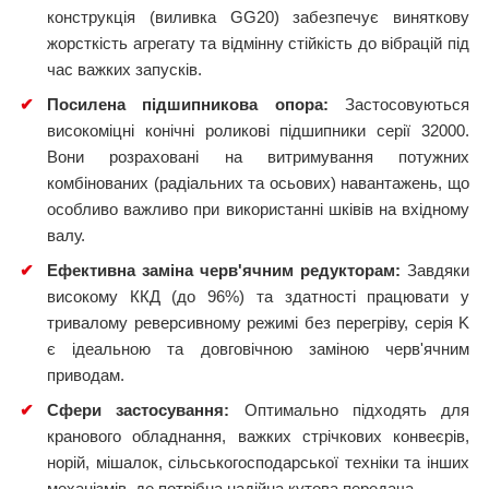
конструкція (виливка GG20) забезпечує виняткову
жорсткість агрегату та відмінну стійкість до вібрацій під
час важких запусків.
✔
Посилена підшипникова опора:
Застосовуються
високоміцні конічні роликові підшипники серії 32000.
Вони розраховані на витримування потужних
комбінованих (радіальних та осьових) навантажень, що
особливо важливо при використанні шківів на вхідному
валу.
✔
Ефективна заміна черв'ячним редукторам:
Завдяки
високому ККД (до 96%) та здатності працювати у
тривалому реверсивному режимі без перегріву, серія K
є ідеальною та довговічною заміною черв'ячним
приводам.
✔
Сфери застосування:
Оптимально підходять для
кранового обладнання, важких стрічкових конвеєрів,
норій, мішалок, сільськогосподарської техніки та інших
механізмів, де потрібна надійна кутова передача.