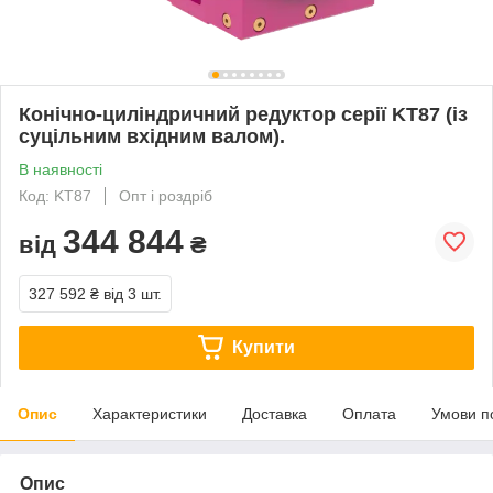
Конічно-циліндричний редуктор серії KT87 (із
суцільним вхідним валом).
В наявності
Код: KT87
Опт і роздріб
344 844
від
₴
327 592 ₴
від 3 шт.
Купити
Опис
Характеристики
Доставка
Оплата
Умови п
Опис