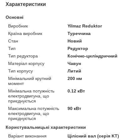
Характеристики
Основні
Виробник
Yilmaz Reduktor
Країна виробник
Туреччина
Стан
Новий
Тип
Редуктор
Тип редуктора
Конічно-циліндричний
Матеріал корпусу
Чавун
Тип корпусу
Литий
Мінімальний крутний
200 нм
момент
Мінімальна потужність
0.12 кВт
електродвигуна, що
приєднується
Максимальна потужність
90 кВт
електродвигуна, що
приєднується
Користувальницькі характеристики
Варіант виконання
Цілісний вал (серія KT)