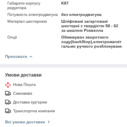
Габарити корпусу
K87
редуктора
Потужність електродвигуна
без електродвигуна
Матеріал шестернею
Шліфовані загартовані
шестерні з твердістю 58 - 62
за шкалою Роквелла
Опції
Обмежувач зворотного
ходу(backStop),електромагнітни
гальмо ручного розблокування
Приховати
Умови доставки
Нова Пошта
Самовивіз
Доставка кур'єром
Транспортна компанія
Всі умови доставки