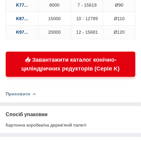
K77...
8000
7 - 15619
Ø90
K87...
15000
10 - 12789
Ø110
K97...
20000
12 - 15681
Ø120
📥 Завантажити каталог конічно-
циліндричних редукторів (Серія K)
Приховати
Спосіб упаковки
Картонна коробка/на дерев'яній палеті