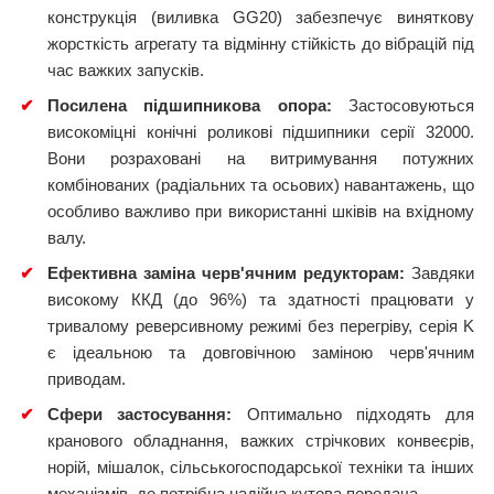
конструкція (виливка GG20) забезпечує виняткову
жорсткість агрегату та відмінну стійкість до вібрацій під
час важких запусків.
✔
Посилена підшипникова опора:
Застосовуються
високоміцні конічні роликові підшипники серії 32000.
Вони розраховані на витримування потужних
комбінованих (радіальних та осьових) навантажень, що
особливо важливо при використанні шківів на вхідному
валу.
✔
Ефективна заміна черв'ячним редукторам:
Завдяки
високому ККД (до 96%) та здатності працювати у
тривалому реверсивному режимі без перегріву, серія K
є ідеальною та довговічною заміною черв'ячним
приводам.
✔
Сфери застосування:
Оптимально підходять для
кранового обладнання, важких стрічкових конвеєрів,
норій, мішалок, сільськогосподарської техніки та інших
механізмів, де потрібна надійна кутова передача.