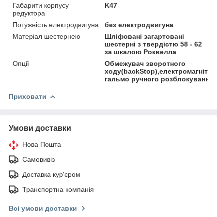
Габарити корпусу
K47
редуктора
Потужність електродвигуна
без електродвигуна
Матеріал шестернею
Шліфовані загартовані
шестерні з твердістю 58 - 62
за шкалою Роквелла
Опції
Обмежувач зворотного
ходу(backStop),електромагнітни
гальмо ручного розблокування
Приховати
Умови доставки
Нова Пошта
Самовивіз
Доставка кур'єром
Транспортна компанія
Всі умови доставки