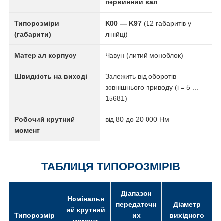
первинний вал
Типорозміри
K00 — K97
(12 габаритів у
(габарити)
лінійці)
Матеріал корпусу
Чавун (литий моноблок)
Швидкість на виході
Залежить від оборотів
зовнішнього приводу (i = 5 ...
15681)
Робочий крутний
від 80 до 20 000 Нм
момент
ТАБЛИЦЯ ТИПОРОЗМІРІВ
Діапазон
Номінальн
передаточн
Діаметр
ий крутний
Типорозмір
их
вихідного
момент