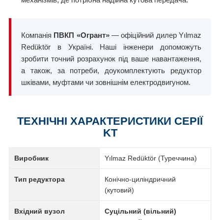
Компанія
ПВКП «Огрант»
— офіційний дилер Yılmaz
Redüktör в Україні. Наші інженери допоможуть
зробити точний розрахунок під ваше навантаження,
а також, за потреби, доукомплектують редуктор
шківами, муфтами чи зовнішнім електродвигуном.
ТЕХНІЧНІ ХАРАКТЕРИСТИКИ СЕРІЇ
KT
Виробник
Yılmaz Redüktör (Туреччина)
Тип редуктора
Конічно-циліндричний
(кутовий)
Вхідний вузол
Суцільний (вільний)