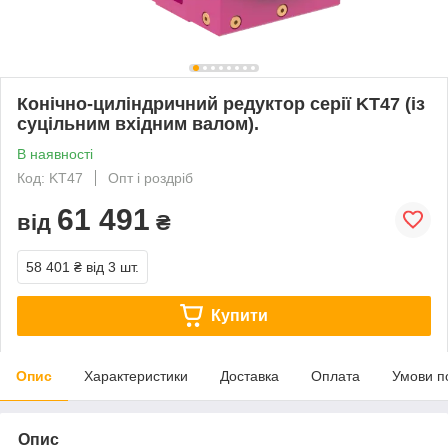
Конічно-циліндричний редуктор серії KT47 (із
суцільним вхідним валом).
В наявності
Код: KT47
Опт і роздріб
61 491
від
₴
58 401 ₴
від 3 шт.
Купити
Опис
Характеристики
Доставка
Оплата
Умови п
Опис