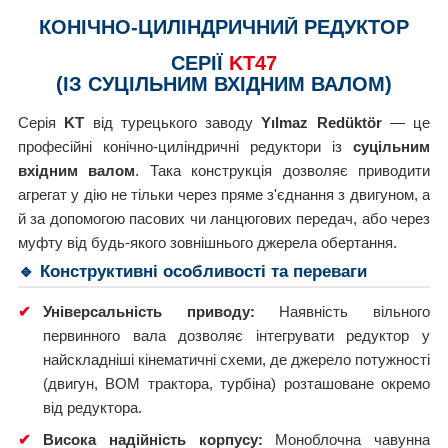
КОНІЧНО-ЦИЛІНДРИЧНИЙ РЕДУКТОР
СЕРІЇ
KT47
(ІЗ СУЦІЛЬНИМ ВХІДНИМ ВАЛОМ)
Серія
KT
від турецького заводу
Yılmaz Redüktör
— це
професійні конічно-циліндричні редуктори із
суцільним
вхідним валом
. Така конструкція дозволяє приводити
агрегат у дію не тільки через пряме з'єднання з двигуном, а
й за допомогою пасових чи ланцюгових передач, або через
муфту від будь-якого зовнішнього джерела обертання.
🔹 Конструктивні особливості та переваги
✔
Універсальність приводу:
Наявність вільного
первинного вала дозволяє інтегрувати редуктор у
найскладніші кінематичні схеми, де джерело потужності
(двигун, ВОМ трактора, турбіна) розташоване окремо
від редуктора.
✔
Висока надійність корпусу:
Моноблочна чавунна