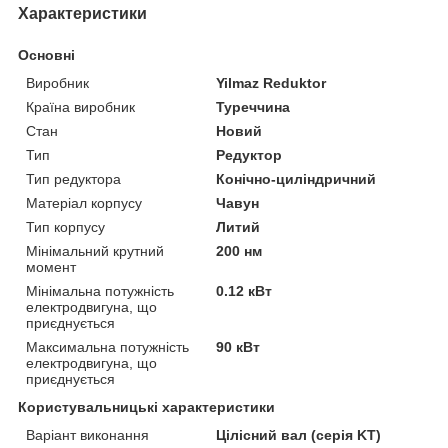
Характеристики
Основні
Виробник
Yilmaz Reduktor
Країна виробник
Туреччина
Стан
Новий
Тип
Редуктор
Тип редуктора
Конічно-циліндричний
Матеріал корпусу
Чавун
Тип корпусу
Литий
Мінімальний крутний
200 нм
момент
Мінімальна потужність
0.12 кВт
електродвигуна, що
приєднується
Максимальна потужність
90 кВт
електродвигуна, що
приєднується
Користувальницькі характеристики
Варіант виконання
Цілісний вал (серія KT)