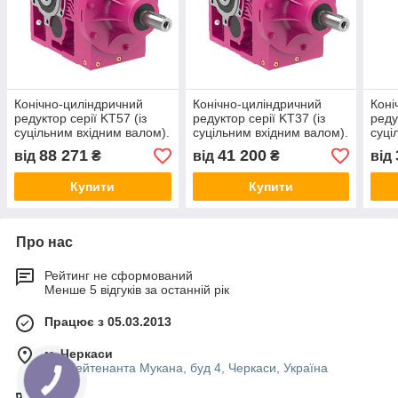
Конічно-циліндричний
Конічно-циліндричний
Коні
редуктор серії KT57 (із
редуктор серії KT37 (із
реду
суцільним вхідним валом).
суцільним вхідним валом).
суці
88 271
41 200
від
₴
від
₴
від
Купити
Купити
Про нас
Рейтинг не сформований
Менше 5 відгуків за останній рік
Працює з 05.03.2013
м. Черкаси
вул.Лейтенанта Мукана, буд 4, Черкаси, Україна
КНОПКА
ЗВ'ЯЗКУ