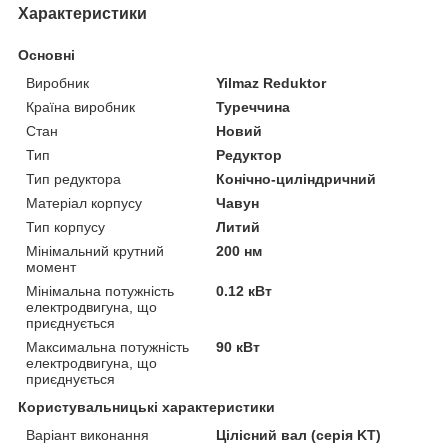
Характеристики
Основні
Виробник
Yilmaz Reduktor
Країна виробник
Туреччина
Стан
Новий
Тип
Редуктор
Тип редуктора
Конічно-циліндричний
Матеріал корпусу
Чавун
Тип корпусу
Литий
Мінімальний крутний
200 нм
момент
Мінімальна потужність
0.12 кВт
електродвигуна, що
приєднується
Максимальна потужність
90 кВт
електродвигуна, що
приєднується
Користувальницькі характеристики
Варіант виконання
Цілісний вал (серія KT)