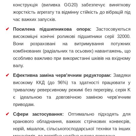
конструкція (виливка GG20) забезпечує виняткову
жорсткість агрегату та відмінну стійкість до вібрацій під
час важких запусків.
✔
Посилена підшипникова опора:
Застосовуються
високоміцні конічні роликові підшипники серії 32000.
Вони розраховані на витримування потужних
комбінованих (радіальних та осьових) навантажень, що
особливо важливо при використанні шківів на вхідному
валу.
✔
Ефективна заміна черв'ячним редукторам:
Завдяки
високому ККД (до 96%) та здатності працювати у
тривалому реверсивному режимі без перегріву, серія K
є ідеальною та довговічною заміною черв'ячним
приводам.
✔
Сфери застосування:
Оптимально підходять для
кранового обладнання, важких стрічкових конвеєрів,
норій, мішалок, сільськогосподарської техніки та інших
механізмів, де потрібна надійна кутова передача.