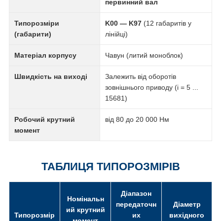
первинний вал
Типорозміри
K00 — K97
(12 габаритів у
(габарити)
лінійці)
Матеріал корпусу
Чавун (литий моноблок)
Швидкість на виході
Залежить від оборотів
зовнішнього приводу (i = 5 ...
15681)
Робочий крутний
від 80 до 20 000 Нм
момент
ТАБЛИЦЯ ТИПОРОЗМІРІВ
Діапазон
Номінальн
передаточн
Діаметр
ий крутний
Типорозмір
их
вихідного
момент