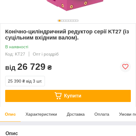
Конічно-циліндричний редуктор серії KT27 (із
суцільним вхідним валом).
В наявності
Код: KT27
Опт і роздріб
26 729
від
₴
25 390 ₴
від 3 шт.
Купити
Опис
Характеристики
Доставка
Оплата
Умови п
Опис