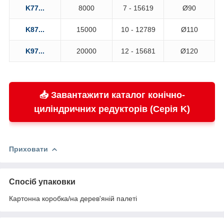
K77...
8000
7 - 15619
Ø90
K87...
15000
10 - 12789
Ø110
K97...
20000
12 - 15681
Ø120
📥 Завантажити каталог конічно-
циліндричних редукторів (Серія K)
Приховати
Спосіб упаковки
Картонна коробка/на дерев'яній палеті