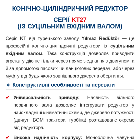
КОНІЧНО-ЦИЛІНДРИЧНИЙ РЕДУКТОР
СЕРІЇ
KT27
(ІЗ СУЦІЛЬНИМ ВХІДНИМ ВАЛОМ)
Серія
KT
від турецького заводу
Yılmaz Redüktör
— це
професійні конічно-циліндричні редуктори із
суцільним
вхідним валом
. Така конструкція дозволяє приводити
агрегат у дію не тільки через пряме з'єднання з двигуном, а
й за допомогою пасових чи ланцюгових передач, або через
муфту від будь-якого зовнішнього джерела обертання.
🔹 Конструктивні особливості та переваги
✔
Універсальність приводу:
Наявність вільного
первинного вала дозволяє інтегрувати редуктор у
найскладніші кінематичні схеми, де джерело потужності
(двигун, ВОМ трактора, турбіна) розташоване окремо
від редуктора.
✔
Висока надійність корпусу:
Моноблочна чавунна