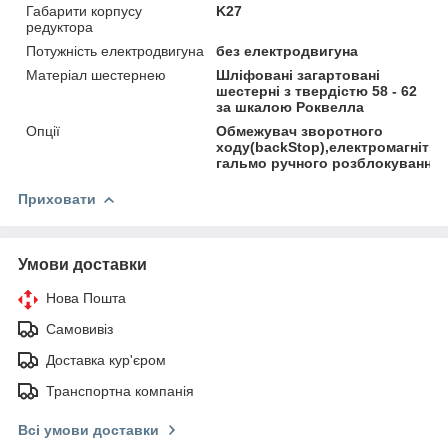
Габарити корпусу
K27
редуктора
Потужність електродвигуна
без електродвигуна
Матеріал шестернею
Шліфовані загартовані
шестерні з твердістю 58 - 62
за шкалою Роквелла
Опції
Обмежувач зворотного
ходу(backStop),електромагнітни
гальмо ручного розблокування
Приховати
Умови доставки
Нова Пошта
Самовивіз
Доставка кур'єром
Транспортна компанія
Всі умови доставки