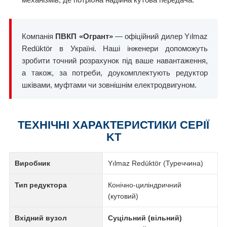
Компанія
ПВКП «Огрант»
— офіційний дилер Yılmaz
Redüktör в Україні. Наші інженери допоможуть
зробити точний розрахунок під ваше навантаження,
а також, за потреби, доукомплектують редуктор
шківами, муфтами чи зовнішнім електродвигуном.
ТЕХНІЧНІ ХАРАКТЕРИСТИКИ СЕРІЇ
KT
Виробник
Yılmaz Redüktör (Туреччина)
Тип редуктора
Конічно-циліндричний
(кутовий)
Вхідний вузол
Суцільний (вільний)