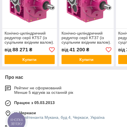
Конічно-циліндричний
Конічно-циліндричний
Коні
редуктор серії KT57 (із
редуктор серії KT37 (із
реду
суцільним вхідним валом).
суцільним вхідним валом).
суці
88 271
41 200
від
₴
від
₴
від
Купити
Купити
Про нас
Рейтинг не сформований
Менше 5 відгуків за останній рік
Працює з 05.03.2013
м. Черкаси
вул.Лейтенанта Мукана, буд 4, Черкаси, Україна
КНОПКА
ЗВ'ЯЗКУ