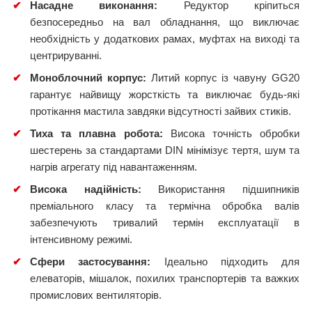
✔
Насадне виконання:
Редуктор кріпиться
безпосередньо на вал обладнання, що виключає
необхідність у додаткових рамах, муфтах на виході та
центрируванні.
✔
Моноблочний корпус:
Литий корпус із чавуну GG20
гарантує найвищу жорсткість та виключає будь-які
протікання мастила завдяки відсутності зайвих стиків.
✔
Тиха та плавна робота:
Висока точність обробки
шестерень за стандартами DIN мінімізує тертя, шум та
нагрів агрегату під навантаженням.
✔
Висока надійність:
Використання підшипників
преміального класу та термічна обробка валів
забезпечують тривалий термін експлуатації в
інтенсивному режимі.
✔
Сфери застосування:
Ідеально підходить для
елеваторів, мішалок, похилих транспортерів та важких
промислових вентиляторів.