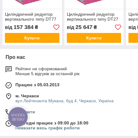
Циліндричний редуктор
Циліндричний редуктор
Цилі
вертикального типу DT77
вертикального типу DT27
верт
157 384
25 647
від
₴
від
₴
від
Купити
Купити
Про нас
Рейтинг не сформований
Менше 5 відгуків за останній рік
Працює з 05.03.2013
м. Черкаси
вул.Лейтенанта Мукана, буд 4, Черкаси, Україна
Контакти
КНОПКА
ЗВ'ЯЗКУ
Сьогодні працює з 09:00 до 18:00
Показати весь графік роботи