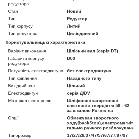
редуктора
Стан
Новий
Тип
Редуктор
Тип корпусу
Литий
Тип редуктора
Циліндричний
Користувальницькі характеристики
Варіант виконання
Цілісний вал (серія DT)
Габарити корпусу
D00
редуктора
Потужність електродвигуна
без електродвигуна
Тип кріплення
Насадного типу
Вихідний вал
Цільний
Електродвигун
серія Д/DV
Матеріал шестернею
Шліфовані загартовані
шестерні з твердістю 58 - 62
за шкалою Роквелла
Опції
Обмежувач зворотного
ходу(backStop),електромагнітни
гальмо ручного розблокування
Типорозмір
17/27/28/37/47/57/67/77/87/97