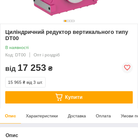
Циліндричний редуктор вертикального типу
DT00
В наявності
Код: DT00
Опт і роздріб
17 253
від
₴
15 965 ₴
від 3 шт.
Купити
Опис
Характеристики
Доставка
Оплата
Умови п
Опис