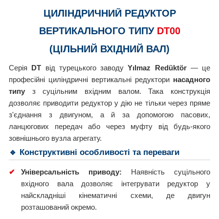
ЦИЛІНДРИЧНИЙ РЕДУКТОР
ВЕРТИКАЛЬНОГО ТИПУ
DT00
(ЦІЛЬНИЙ ВХІДНИЙ ВАЛ)
Серія
DT
від турецького заводу
Yılmaz Redüktör
— це
професійні циліндричні вертикальні редуктори
насадного
типу
з суцільним вхідним валом. Така конструкція
дозволяє приводити редуктор у дію не тільки через пряме
з'єднання з двигуном, а й за допомогою пасових,
ланцюгових передач або через муфту від будь-якого
зовнішнього вузла агрегату.
🔹 Конструктивні особливості та переваги
✔
Універсальність приводу:
Наявність суцільного
вхідного вала дозволяє інтегрувати редуктор у
найскладніші кінематичні схеми, де двигун
розташований окремо.