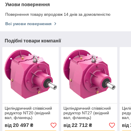
Умови повернення
Повернення товару впродовж 14 днів за домовленістю
Всі умови повернення
Подібні товари компанії
Циліндричний співвісний
Циліндричний співвісний
Цилі
редуктор NT20 (вхідний
редуктор NT27 (вхідний
реду
вал, фланець)
вал, фланець)
вал,
20 497
22 712
від
₴
від
₴
від