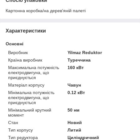
Спосіб упаковки
Картонна коробка/на дерев'яній палеті
Характеристики
Основні
Виробник
Yilmaz Reduktor
Країна виробник
Туреччина
Максимальна потужність
160 кВт
електродвигуна, що
приєднується
Матеріал корпусу
Чавун
Мінімальна потужність
0.12 кВт
електродвигуна, що
приєднується
Мінімальний крутний
50 нм
момент
Стан
Новий
Тип корпусу
Литий
Тип редуктора
Циліндричний