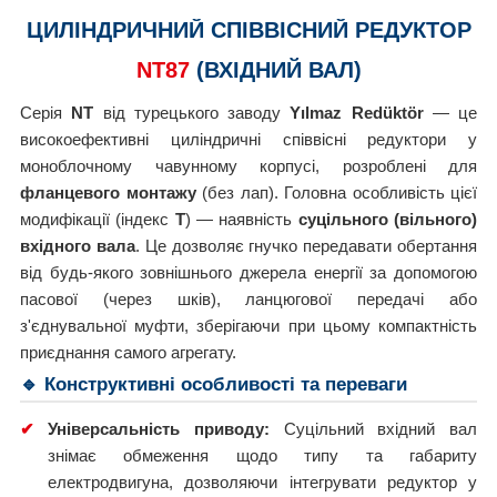
ЦИЛІНДРИЧНИЙ СПІВВІСНИЙ РЕДУКТОР
NT87
(ВХІДНИЙ ВАЛ)
Серія
NT
від турецького заводу
Yılmaz Redüktör
— це
високоефективні циліндричні співвісні редуктори у
моноблочному чавунному корпусі, розроблені для
фланцевого монтажу
(без лап). Головна особливість цієї
модифікації (індекс
T
) — наявність
суцільного (вільного)
вхідного вала
. Це дозволяє гнучко передавати обертання
від будь-якого зовнішнього джерела енергії за допомогою
пасової (через шків), ланцюгової передачі або
з'єднувальної муфти, зберігаючи при цьому компактність
приєднання самого агрегату.
🔹 Конструктивні особливості та переваги
✔
Універсальність приводу:
Суцільний вхідний вал
знімає обмеження щодо типу та габариту
електродвигуна, дозволяючи інтегрувати редуктор у