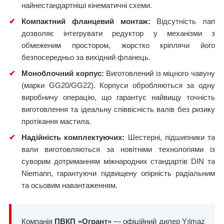
найнестандартніші кінематичні схеми.
✔
Компактний фланцевий монтаж:
Відсутність лап
дозволяє інтегрувати редуктор у механізми з
обмеженим простором, жорстко кріплячи його
безпосередньо за вихідний фланець.
✔
Моноблочний корпус:
Виготовлений із міцного чавуну
(марки GG20/GG22). Корпуси обробляються за одну
виробничу операцію, що гарантує найвищу точність
виготовлення та ідеальну співвісність валів без ризику
протікання мастила.
✔
Надійність комплектуючих:
Шестерні, підшипники та
вали виготовляються за новітніми технологіями із
суворим дотриманням міжнародних стандартів DIN та
Niemann, гарантуючи підвищену опірність радіальним
та осьовим навантаженням.
Компанія
ПВКП «Огрант»
— офіційний дилер Yılmaz