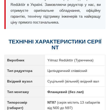
Redüktör в Україні. Замовляючи редуктор у нас, ви
отримуєте оригінальне обладнання, офіційну
гарантію, технічну підтримку інженерів та найкращу
ціну прямого постачальника.
ТЕХНІЧНІ ХАРАКТЕРИСТИКИ СЕРІЇ
NT
Виробник
Yılmaz Redüktör (Туреччина)
Тип редуктора
Циліндричний співвісний
Вхідний вузол
Суцільний (вільний) вхідний вал
Тип монтажу
Фланцевий (без лап)
Типорозмір
NT87
(серія містить 13 габаритів
(габарит)
від N00 до N97)