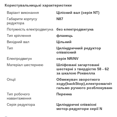
Користувальницькі характеристики
Варіант виконання
Цілісний вал (серія NT)
Габарити корпусу
N87
редуктора
Потужність електродвигуна
без електродвигуна
Тип кріплення
фланець
Вихідний вал
Цільний
Тип
Циліндричний редуктор
співвісний
Електродвигун
серія NR/NV
Матеріал шестернею
Шліфовані загартовані
шестерні з твердістю 58 - 62
за шкалою Роквелла
Опції
Обмежувач зворотного
ходу(backStop),електромагнітни
гальмо ручного розблокування
Тип робочого
Перенна
навантаження
Серія редуктора
Циліндричні співвісні
мотор-редуктори серії N