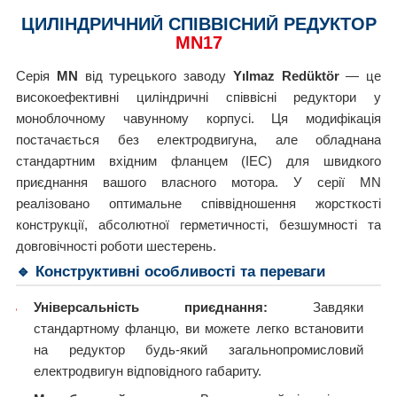
ЦИЛІНДРИЧНИЙ СПІВВІСНИЙ РЕДУКТОР
MN17
Серія
MN
від турецького заводу
Yılmaz Redüktör
— це
високоефективні циліндричні співвісні редуктори у
моноблочному чавунному корпусі. Ця модифікація
постачається без електродвигуна, але обладнана
стандартним вхідним фланцем (IEC) для швидкого
приєднання вашого власного мотора. У серії MN
реалізовано оптимальне співвідношення жорсткості
конструкції, абсолютної герметичності, безшумності та
довговічності роботи шестерень.
🔹 Конструктивні особливості та переваги
Універсальність приєднання:
Завдяки
стандартному фланцю, ви можете легко встановити
на редуктор будь-який загальнопромисловий
електродвигун відповідного габариту.