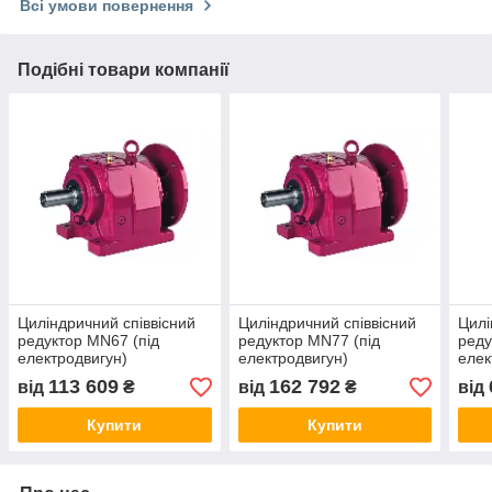
Всі умови повернення
Подібні товари компанії
Циліндричний співвісний
Циліндричний співвісний
Цилі
редуктор MN67 (під
редуктор MN77 (під
реду
електродвигун)
електродвигун)
елек
113 609
162 792
від
₴
від
₴
від
Купити
Купити