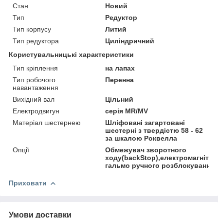
Стан
Новий
Тип
Редуктор
Тип корпусу
Литий
Тип редуктора
Циліндричний
Користувальницькі характеристики
Тип кріплення
на лапах
Тип робочого
Перенна
навантаження
Вихідний вал
Цільний
Електродвигун
серія MR/MV
Матеріал шестернею
Шліфовані загартовані
шестерні з твердістю 58 - 62
за шкалою Роквелла
Опції
Обмежувач зворотного
ходу(backStop),електромагнітни
гальмо ручного розблокування
Приховати
Умови доставки