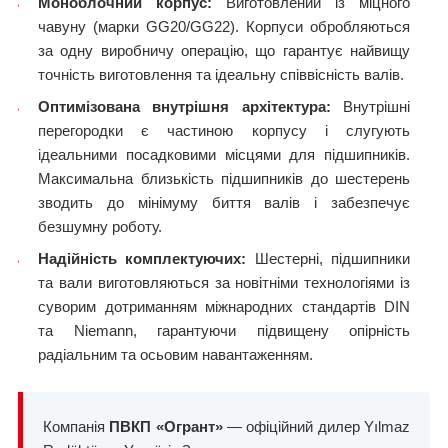
Моноблочний корпус:
Виготовлений із міцного
чавуну (марки GG20/GG22). Корпуси обробляються
за одну виробничу операцію, що гарантує найвищу
точність виготовлення та ідеальну співвісність валів.
Оптимізована внутрішня архітектура:
Внутрішні
перегородки є частиною корпусу і слугують
ідеальними посадковими місцями для підшипників.
Максимальна близькість підшипників до шестерень
зводить до мінімуму биття валів і забезпечує
безшумну роботу.
Надійність комплектуючих:
Шестерні, підшипники
та вали виготовляються за новітніми технологіями із
суворим дотриманням міжнародних стандартів DIN
та Niemann, гарантуючи підвищену опірність
радіальним та осьовим навантаженням.
Компанія
ПВКП «Огрант»
— офіційний дилер Yılmaz