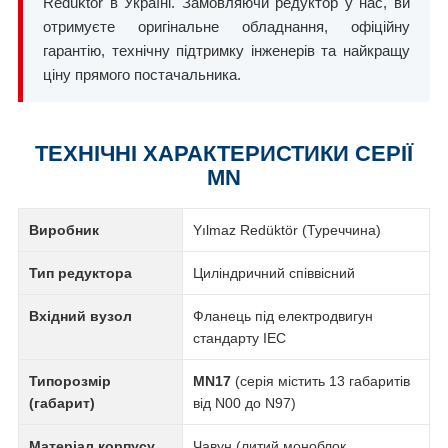
Redüktör в Україні. Замовляючи редуктор у нас, ви
отримуєте оригінальне обладнання, офіційну
гарантію, технічну підтримку інженерів та найкращу
ціну прямого постачальника.
ТЕХНІЧНІ ХАРАКТЕРИСТИКИ СЕРІЇ
MN
Виробник
Yılmaz Redüktör (Туреччина)
Тип редуктора
Циліндричний співвісний
Вхідний вузол
Фланець під електродвигун
стандарту IEC
Типорозмір
MN17
(серія містить 13 габаритів
(габарит)
від N00 до N97)
Матеріал корпусу
Чавун (литий моноблок