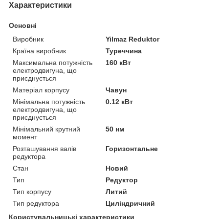
Характеристики
Основні
Виробник
Yilmaz Reduktor
Країна виробник
Туреччина
Максимальна потужність
160 кВт
електродвигуна, що
приєднується
Матеріал корпусу
Чавун
Мінімальна потужність
0.12 кВт
електродвигуна, що
приєднується
Мінімальний крутний
50 нм
момент
Розташування валів
Горизонтальне
редуктора
Стан
Новий
Тип
Редуктор
Тип корпусу
Литий
Тип редуктора
Циліндричний
Користувальницькі характеристики