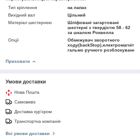
Тип кріплення
на лапах
Вихідний вал
Цільний
Матеріал шестернею
Шліфовані загартовані
шестерні з твердістю 58 - 62
за шкалою Роквелла
Опції
Обмежувач зворотного
ходу(backStop),електромагнітни
гальмо ручного розблокування
Приховати
Умови доставки
Нова Пошта
Самовивіз
Доставка кур'єром
Транспортна компанія
Всі умови доставки