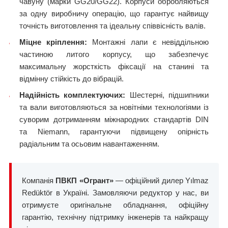
чавуну (марки GG20/GG22). Корпуси обробляються
за одну виробничу операцію, що гарантує найвищу
точність виготовлення та ідеальну співвісність валів.
Міцне кріплення:
Монтажні лапи є невіддільною
частиною литого корпусу, що забезпечує
максимальну жорсткість фіксації на станині та
відмінну стійкість до вібрацій.
Надійність комплектуючих:
Шестерні, підшипники
та вали виготовляються за новітніми технологіями із
суворим дотриманням міжнародних стандартів DIN
та Niemann, гарантуючи підвищену опірність
радіальним та осьовим навантаженням.
Компанія
ПВКП «Огрант»
— офіційний дилер Yılmaz
Redüktör в Україні. Замовляючи редуктор у нас, ви
отримуєте оригінальне обладнання, офіційну
гарантію, технічну підтримку інженерів та найкращу