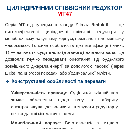
ЦИЛІНДРИЧНИЙ СПІВВІСНИЙ РЕДУКТОР
MT47
Серія
MT
від турецького заводу
Yılmaz Redüktör
— це
високоефективні циліндричні співвісні редуктори у
моноблочному чавунному корпусі, призначені для монтажу
«на лапах»
. Головна особливість цієї модифікації (індекс
T
) — наявність
суцільного (вільного) вхідного вала
. Це
дозволяє гнучко передавати обертання від будь-якого
зовнішнього джерела енергії за допомогою пасової (через
шків), ланцюгової передачі або з'єднувальної муфти.
🔹 Конструктивні особливості та переваги
Універсальність приводу:
Суцільний вхідний вал
знімає обмеження щодо типу та габариту
електродвигуна, дозволяючи інтегрувати редуктор у
нестандартні кінематичні схеми.
Моноблочний корпус:
Виготовлений із міцного