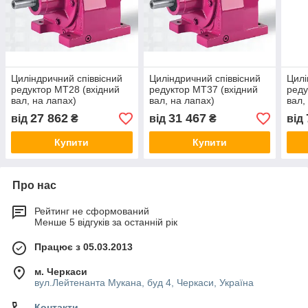
Циліндричний співвісний
Циліндричний співвісний
Цилі
редуктор MT28 (вхідний
редуктор MT37 (вхідний
реду
вал, на лапах)
вал, на лапах)
вал,
27 862
31 467
від
₴
від
₴
від
Купити
Купити
Про нас
Рейтинг не сформований
Менше 5 відгуків за останній рік
Працює з 05.03.2013
м. Черкаси
вул.Лейтенанта Мукана, буд 4, Черкаси, Україна
Контакти