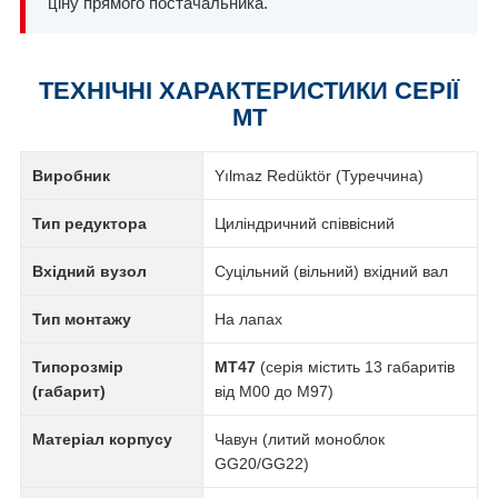
ціну прямого постачальника.
ТЕХНІЧНІ ХАРАКТЕРИСТИКИ СЕРІЇ
MT
Виробник
Yılmaz Redüktör (Туреччина)
Тип редуктора
Циліндричний співвісний
Вхідний вузол
Суцільний (вільний) вхідний вал
Тип монтажу
На лапах
Типорозмір
MT47
(серія містить 13 габаритів
(габарит)
від M00 до M97)
Матеріал корпусу
Чавун (литий моноблок
GG20/GG22)