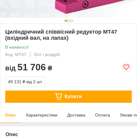
Циліндричний співвісний редуктор MT47
(вхідний вал, на лапах)
В наявності
Код: MT47
Опт і роздріб
51 706
від
₴
49 131 ₴
від 2 шт.
Купити
Опис
Характеристики
Доставка
Оплата
Умови п
Опис