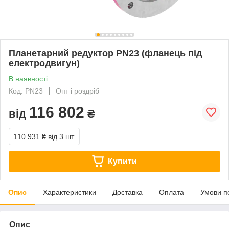
Планетарний редуктор PN23 (фланець під
електродвигун)
В наявності
Код: PN23
Опт і роздріб
116 802
від
₴
110 931 ₴
від 3 шт.
Купити
Опис
Характеристики
Доставка
Оплата
Умови п
Опис