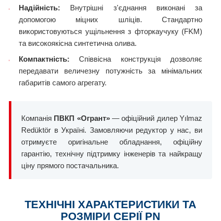
Надійність:
Внутрішні з'єднання виконані за
допомогою міцних шліців. Стандартно
використовуються ущільнення з фторкаучуку (FKM)
та високоякісна синтетична олива.
Компактність:
Співвісна конструкція дозволяє
передавати величезну потужність за мінімальних
габаритів самого агрегату.
Компанія
ПВКП «Огрант»
— офіційний дилер Yılmaz
Redüktör в Україні. Замовляючи редуктор у нас, ви
отримуєте оригінальне обладнання, офіційну
гарантію, технічну підтримку інженерів та найкращу
ціну прямого постачальника.
ТЕХНІЧНІ ХАРАКТЕРИСТИКИ ТА
РОЗМІРИ СЕРІЇ PN