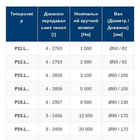
Типорозмі
Діапазон
Номінальн
Вал
р
передавал
ий крутний
(Діаметр /
ьних чисел
момент
Довжина)
[i]
[Нм]
[мм]
P11.L..
4 - 2763
1 000
Ø50 / 82
P12.L..
4 - 2763
2 000
Ø50 / 82
P15.L..
4 - 2858
3 100
Ø60 / 105
P16.L..
4 - 2858
5 000
Ø60 / 105
P19.L..
4 - 2957
8 500
Ø80 / 130
P23.L..
3 - 2456
12 500
Ø90 / 170
P24.L..
3 - 2456
20 000
Ø90 / 170