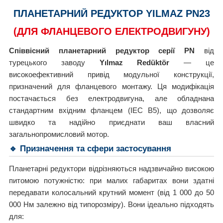
ПЛАНЕТАРНИЙ РЕДУКТОР YILMAZ PN23
(ДЛЯ ФЛАНЦЕВОГО ЕЛЕКТРОДВИГУНУ)
Співвісний планетарний редуктор серії PN
від
турецького заводу
Yılmaz Redüktör
— це
високоефективний привід модульної конструкції,
призначений для фланцевого монтажу. Ця модифікація
постачається без електродвигуна, але обладнана
стандартним вхідним фланцем (IEC B5), що дозволяє
швидко та надійно приєднати ваш власний
загальнопромисловий мотор.
🔹 Призначення та сфери застосування
Планетарні редуктори відрізняються надзвичайно високою
питомою потужністю: при малих габаритах вони здатні
передавати колосальний крутний момент (від 1 000 до 50
000 Нм залежно від типорозміру). Вони ідеально підходять
для: