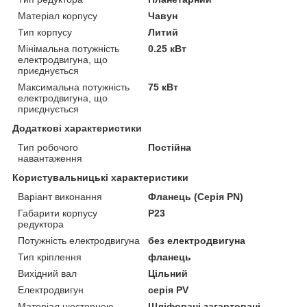
Матеріал корпусу
Чавун
Тип корпусу
Литий
Мінімальна потужність
0.25 кВт
електродвигуна, що
приєднується
Максимальна потужність
75 кВт
електродвигуна, що
приєднується
Додаткові характеристики
Тип робочого
Постійна
навантаження
Користувальницькі характеристики
Варіант виконання
Фланець (Серія PN)
Габарити корпусу
P23
редуктора
Потужність електродвигуна
без електродвигуна
Тип кріплення
фланець
Вихідний вал
Цільний
Електродвигун
серія PV
Матеріал шестернею
Шліфовані загартовані