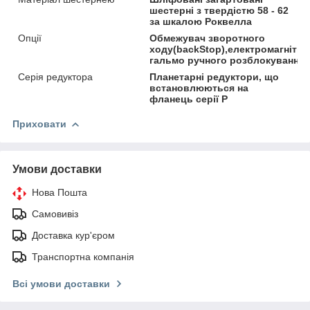
шестерні з твердістю 58 - 62
за шкалою Роквелла
Опції
Обмежувач зворотного
ходу(backStop),електромагнітни
гальмо ручного розблокування
Серія редуктора
Планетарні редуктори, що
встановлюються на
фланець серії P
Приховати
Умови доставки
Нова Пошта
Самовивіз
Доставка кур'єром
Транспортна компанія
Всі умови доставки