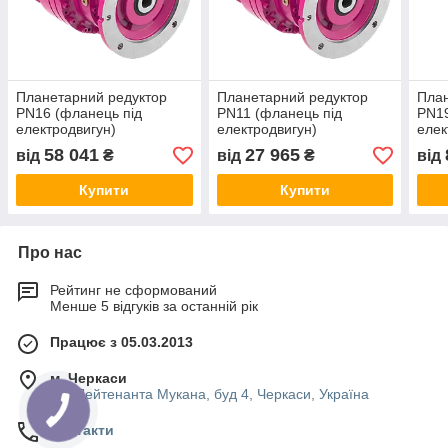
Планетарний редуктор
Планетарний редуктор
План
PN16 (фланець під
PN11 (фланець під
PN19
електродвигун)
електродвигун)
елек
58 041
27 965
від
₴
від
₴
від
Купити
Купити
Про нас
Рейтинг не сформований
Менше 5 відгуків за останній рік
Працює з 05.03.2013
м. Черкаси
вул.Лейтенанта Мукана, буд 4, Черкаси, Україна
Контакти