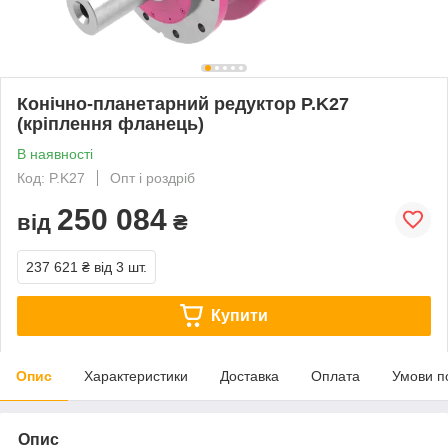
Конічно-планетарний редуктор P.K27
(кріплення фланець)
В наявності
Код: P.K27
Опт і роздріб
250 084
від
₴
237 621 ₴
від 3 шт.
Купити
Опис
Характеристики
Доставка
Оплата
Умови п
Опис