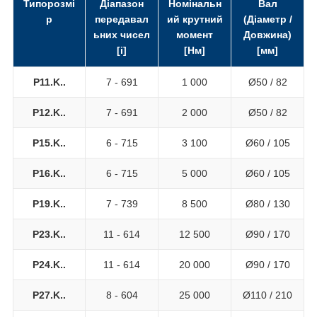
Типорозмі
Діапазон
Номінальн
Вал
р
передавал
ий крутний
(Діаметр /
ьних чисел
момент
Довжина)
[i]
[Нм]
[мм]
P11.K..
7 - 691
1 000
Ø50 / 82
P12.K..
7 - 691
2 000
Ø50 / 82
P15.K..
6 - 715
3 100
Ø60 / 105
P16.K..
6 - 715
5 000
Ø60 / 105
P19.K..
7 - 739
8 500
Ø80 / 130
P23.K..
11 - 614
12 500
Ø90 / 170
P24.K..
11 - 614
20 000
Ø90 / 170
P27.K..
8 - 604
25 000
Ø110 / 210