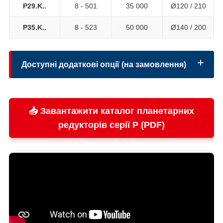
P29.K..
8 - 501
35 000
Ø120 / 210
P35.K..
8 - 523
50 000
Ø140 / 200
Доступні додаткові опції (на замовлення)
📥 Завантажити каталог планетарних
Виконання вихідного вала:
редукторів серії P (PDF)
Безпека:
Охолодження: