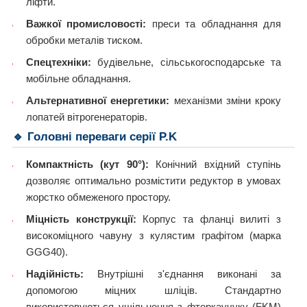
ліфти.
Важкої промисловості:
преси та обладнання для
обробки металів тиском.
Спецтехніки:
будівельне, сільськогосподарське та
мобільне обладнання.
Альтернативної енергетики:
механізми зміни кроку
лопатей вітрогенераторів.
🔹 Головні переваги серії P.K
Компактність (кут 90°):
Конічний вхідний ступінь
дозволяє оптимально розмістити редуктор в умовах
жорстко обмеженого простору.
Міцність конструкції:
Корпус та фланці вилиті з
високоміцного чавуну з кулястим графітом (марка
GGG40).
Надійність:
Внутрішні з'єднання виконані за
допомогою міцних шліців. Стандартно
використовуються ущільнення з фторкаучуку (FKM)