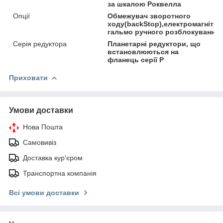
за шкалою Роквелла
Опції
Обмежувач зворотного
ходу(backStop),електромагнітни
гальмо ручного розблокування
Серія редуктора
Планетарні редуктори, що
встановлюються на
фланець серії P
Приховати
Умови доставки
Нова Пошта
Самовивіз
Доставка кур'єром
Транспортна компанія
Всі умови доставки