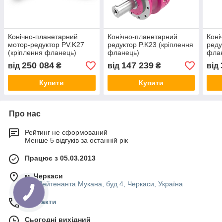
Конічно-планетарний
Конічно-планетарний
Коні
мотор-редуктор PV.K27
редуктор P.K23 (кріплення
реду
(кріплення фланець)
фланець)
фла
250 084
147 239
від
₴
від
₴
від
Купити
Купити
Про нас
Рейтинг не сформований
Менше 5 відгуків за останній рік
Працює з 05.03.2013
м. Черкаси
вул.Лейтенанта Мукана, буд 4, Черкаси, Україна
Контакти
Сьогодні вихідний