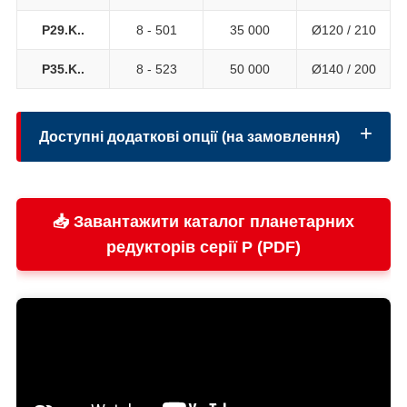
P29.K..
8 - 501
35 000
Ø120 / 210
P35.K..
8 - 523
50 000
Ø140 / 200
Доступні додаткові опції (на замовлення)
📥 Завантажити каталог планетарних
Виконання вихідного вала:
редукторів серії P (PDF)
Безпека:
Охолодження: