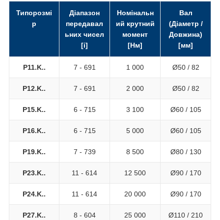
Типорозмі
Діапазон
Номінальн
Вал
р
передавал
ий крутний
(Діаметр /
ьних чисел
момент
Довжина)
[i]
[Нм]
[мм]
P11.K..
7 - 691
1 000
Ø50 / 82
P12.K..
7 - 691
2 000
Ø50 / 82
P15.K..
6 - 715
3 100
Ø60 / 105
P16.K..
6 - 715
5 000
Ø60 / 105
P19.K..
7 - 739
8 500
Ø80 / 130
P23.K..
11 - 614
12 500
Ø90 / 170
P24.K..
11 - 614
20 000
Ø90 / 170
P27.K..
8 - 604
25 000
Ø110 / 210