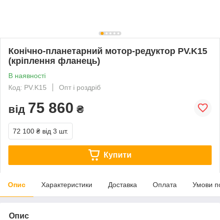
Конічно-планетарний мотор-редуктор PV.K15
(кріплення фланець)
В наявності
Код: PV.K15
Опт і роздріб
75 860
від
₴
72 100 ₴
від 3 шт.
Купити
Опис
Характеристики
Доставка
Оплата
Умови п
Опис