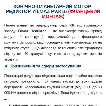
КОНІЧНО-ПЛАНЕТАРНИЙ МОТОР-
РЕДУКТОР YILMAZ PV.K15
(ФЛАНЦЕВИЙ
МОНТАЖ)
Планетарний мотор-редуктор серії P.K
від турецького
заводу
Yılmaz Redüktör
— це високоефективний привід
модульної конструкції, призначений для фланцевого
монтажу. Ця модифікація оснащена конічною передачею на
вхідному ступені, що дозволяє встановити електродвигун
під кутом 90 градусів, суттєво заощаджуючи простір
агрегату.
🔹 Призначення та сфери застосування
Планетарні редуктори відрізняються надзвичайно високою
питомою потужністю: при малих габаритах вони здатні
передавати колосальний крутний момент (від 1 000 до 50
000 Нм залежно від типорозміру). Вони ідеально підходять
для:
Підйомних механізмів:
крани, лебідки, вантажні