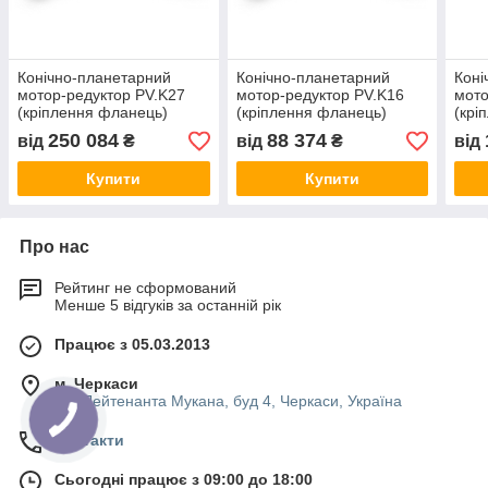
Конічно-планетарний
Конічно-планетарний
Коні
мотор-редуктор PV.K27
мотор-редуктор PV.K16
мото
(кріплення фланець)
(кріплення фланець)
(крі
250 084
88 374
від
₴
від
₴
від
Купити
Купити
Про нас
Рейтинг не сформований
Менше 5 відгуків за останній рік
Працює з 05.03.2013
м. Черкаси
вул.Лейтенанта Мукана, буд 4, Черкаси, Україна
Контакти
Сьогодні працює з 09:00 до 18:00