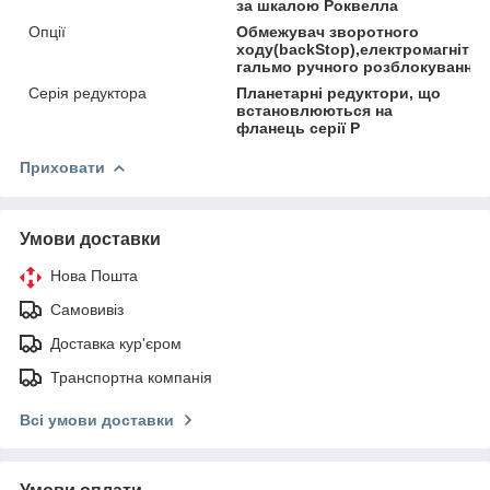
за шкалою Роквелла
Опції
Обмежувач зворотного
ходу(backStop),електромагнітни
гальмо ручного розблокування
Серія редуктора
Планетарні редуктори, що
встановлюються на
фланець серії P
Приховати
Умови доставки
Нова Пошта
Самовивіз
Доставка кур'єром
Транспортна компанія
Всі умови доставки