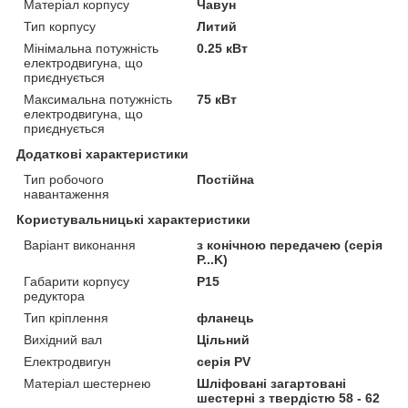
Матеріал корпусу
Чавун
Тип корпусу
Литий
Мінімальна потужність
0.25 кВт
електродвигуна, що
приєднується
Максимальна потужність
75 кВт
електродвигуна, що
приєднується
Додаткові характеристики
Тип робочого
Постійна
навантаження
Користувальницькі характеристики
Варіант виконання
з конічною передачею (серія
P...K)
Габарити корпусу
P15
редуктора
Тип кріплення
фланець
Вихідний вал
Цільний
Електродвигун
серія PV
Матеріал шестернею
Шліфовані загартовані
шестерні з твердістю 58 - 62