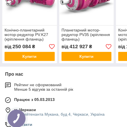
Конічно-планетарний
Планетарний мотор-
Коні
мотор-редуктор PV.K27
редуктор PV35 (кріплення
мото
(кріплення фланець)
фланець)
(крі
250 084
412 927
від
₴
від
₴
від
Купити
Купити
Про нас
Рейтинг не сформований
Менше 5 відгуків за останній рік
Працює з 05.03.2013
м. Черкаси
вул.Лейтенанта Мукана, буд 4, Черкаси, Україна
Контакти