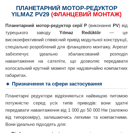
ПЛАНЕТАРНИЙ МОТОР-РЕДУКТОР
YILMAZ PV29
(ФЛАНЦЕВИЙ МОНТАЖ)
Планетарний мотор-редуктор серії P
(виконання
PV
) від
турецького заводу
Yılmaz Redüktör
— це
високоефективний співвісний привід модульної конструкції,
спеціально розроблений для фланцевого монтажу. Агрегат
забезпечує ідеально збалансований розподіл
навантаження на сателіти, що дозволяє передавати
колосальний крутний момент при надзвичайно компактних
габаритах.
🔹 Призначення та сфери застосування
Планетарні редуктори відрізняються найвищою питомою
потужністю серед усіх типів приводів: вони здатні
передавати навантаження від 1 000 до 50 000 Нм (залежно
від типорозміру), залишаючись легкими та компактними.
Вони ідеально підходять для: