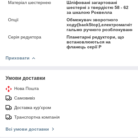
Матеріал шестернею
Шліфовані загартовані
шестерні з твердістю 58 - 62
за шкалою Роквелла
Опції
Обмежувач зворотного
ходу(backStop),електромагнітни
гальмо ручного розблокування
Серія редуктора
Планетарні редуктори, що
встановлюються на
фланець серії P
Приховати
Умови доставки
Нова Пошта
Самовивіз
Доставка кур'єром
Транспортна компанія
Всі умови доставки