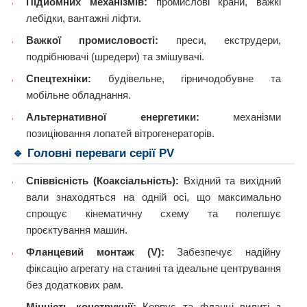
Підйомних механізмів:
промислові крани, важкі
лебідки, вантажні ліфти.
Важкої промисловості:
преси, екструдери,
подрібнювачі (шредери) та змішувачі.
Спецтехніки:
будівельне, гірничодобувне та
мобільне обладнання.
Альтернативної енергетики:
механізми
позиціювання лопатей вітрогенераторів.
🔹 Головні переваги серії PV
Співвісність (Коаксіальність):
Вхідний та вихідний
вали знаходяться на одній осі, що максимально
спрощує кінематичну схему та полегшує
проєктування машин.
Фланцевий монтаж (V):
Забезпечує надійну
фіксацію агрегату на станині та ідеальне центрування
без додаткових рам.
Міцність конструкції:
Корпус та фланці вилиті з