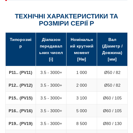
ТЕХНІЧНІ ХАРАКТЕРИСТИКИ ТА
РОЗМІРИ СЕРІЇ P
Типорозмі
Діапазон
Номінальн
Вал
р
передавал
ий крутний
(Діаметр /
ьних чисел
момент
Довжина)
[i]
[Нм]
[мм]
P11.. (PV11)
3.5 - 3000+
1 000
Ø50 / 82
P12.. (PV12)
3.5 - 3000+
2 000
Ø50 / 82
P15.. (PV15)
3.5 - 3000+
3 100
Ø60 / 105
P16.. (PV16)
3.5 - 3000+
5 000
Ø60 / 105
P19.. (PV19)
3.5 - 3000+
8 500
Ø80 / 130