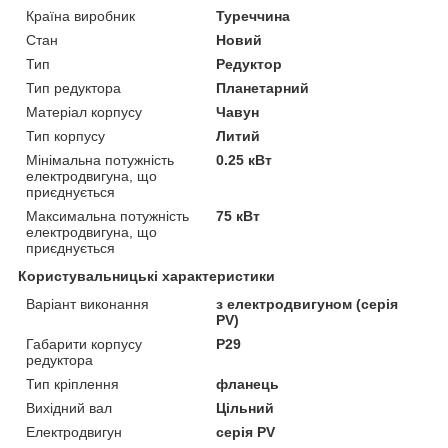
Країна виробник
Туреччина
Стан
Новий
Тип
Редуктор
Тип редуктора
Планетарний
Матеріал корпусу
Чавун
Тип корпусу
Литий
Мінімальна потужність
0.25 кВт
електродвигуна, що
приєднується
Максимальна потужність
75 кВт
електродвигуна, що
приєднується
Користувальницькі характеристики
Варіант виконання
з електродвигуном (серія
PV)
Габарити корпусу
P29
редуктора
Тип кріплення
фланець
Вихідний вал
Цільний
Електродвигун
серія PV