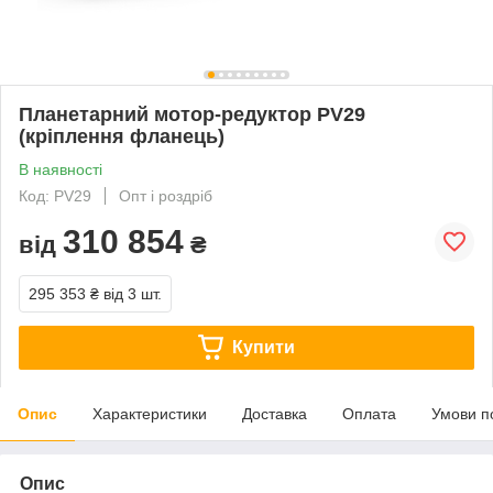
Планетарний мотор-редуктор PV29
(кріплення фланець)
В наявності
Код: PV29
Опт і роздріб
310 854
від
₴
295 353 ₴
від 3 шт.
Купити
Опис
Характеристики
Доставка
Оплата
Умови п
Опис