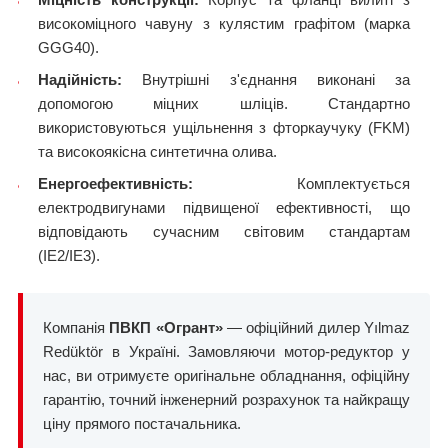
високоміцного чавуну з кулястим графітом (марка
GGG40).
Надійність:
Внутрішні з'єднання виконані за
допомогою міцних шліців. Стандартно
використовуються ущільнення з фторкаучуку (FKM)
та високоякісна синтетична олива.
Енергоефективність:
Комплектується
електродвигунами підвищеної ефективності, що
відповідають сучасним світовим стандартам
(IE2/IE3).
Компанія
ПВКП «Огрант»
— офіційний дилер Yılmaz
Redüktör в Україні. Замовляючи мотор-редуктор у
нас, ви отримуєте оригінальне обладнання, офіційну
гарантію, точний інженерний розрахунок та найкращу
ціну прямого постачальника.