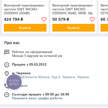
Векторний перетворювач
Векторний перетворювач
Вект
частоти GMT MICNO-
частоти GMT MICNO-
час
25000HS 250кВт,
03000HS 30кВт, 380В, 3ф.
0370
380В, 3ф.
424 794
50 579
66 
₴
₴
Купити
Купити
Про нас
Рейтинг не сформований
Менше 5 відгуків за останній рік
Працює з 05.03.2013
м. Черкаси
вул.Лейтенанта Мукана, буд 4, Черкаси, Україна
КНОПКА
ЗВ'ЯЗКУ
Контакти
Сьогодні працює з 09:00 до 18:00
Показати весь графік роботи