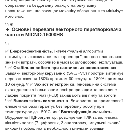
обертання та бездоганну реакцію на різку зміну
навантаження, що захищає механіку обладнання та мінімізує
його знос.
\n \n
🔹
Основні переваги векторного перетворювача
частоти MICNO-16000HS
\n
✅
Енергоефективність
. Інтелектуальні алгоритми
оптимізують споживання електроенергії, що дозволяє значно
знизити витрати, особливо в умовах цілодобової експлуатації.
\n✅
Стабільна робота при надвисоких навантаженнях
.
Завдяки векторному керуванню (SVC/FVC) пристрій витримує
перевантаження 150% протягом 60 секунд та 180% протягом
10 секунд. \n✅
Захист електроніки
. Інноваційна система
охолодження з ізольованим повітропроводом та посилене
лакове покриття плат (PCB) захищають від пилу та вологи.
\n✅
Висока якість компонентів
. Використання промислової
елементної бази гарантує безперебійну роботу при
температурах до +50°C. \n✅
Багатофункціональність
.
Вбудований ПІД-регулятор, розширений ПЛК та величезна
кількість портів (7 цифрових, 2 аналогових, імпульсні входи/
виходи) позбавляють необхідності купувати зовнішні