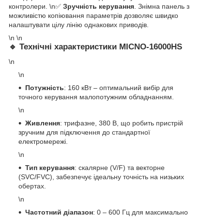
контролери. \n✅
Зручність керування
. Знімна панель з
можливістю копіювання параметрів дозволяє швидко
налаштувати цілу лінію однакових приводів.
\n \n
🔹
Технічні характеристики MICNO-16000HS
\n
\n
Потужність
: 160 кВт – оптимальний вибір для
точного керування малопотужним обладнанням.
\n
Живлення
: трифазне, 380 В, що робить пристрій
зручним для підключення до стандартної
електромережі.
\n
Тип керування
: скалярне (V/F) та векторне
(SVC/FVC), забезпечує ідеальну точність на низьких
обертах.
\n
Частотний діапазон
: 0 – 600 Гц для максимально