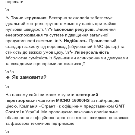
переваги:
\n
🔧
Точне керування
. Векторна технологія забезпечує
ідеальний контроль крутного моменту навіть при майже
нульовій швидкості. \n🔧
Економія ресурсів
. Зниження
енергоспоживання та суттєве підвищення загальної
продуктивності системи. \n🔧
Надійність
. Промисловий
стандарт захисту від перешкод (вбудований ЕМС-фільтр) та
стійкість до важких умов цеху. \n🔧
Універсальність
.
Абсолютна сумісність із будь-якими асинхронними двигунами
та складними сценаріями автоматизації.
\n \n
🔹
Як замовити?
\n
На нашому сайті ви можете купити
векторний
перетворювач частоти MICNO-16000HS
за найкращою
ціною. Компанія «Огрант» є офіційним представником
GMT
Control
в Україні. Ми пропонуємо виключно оригінальне
обладнання з офіційною гарантією якості, швидкою доставкою
та фаховою технічною підтримкою.
\n