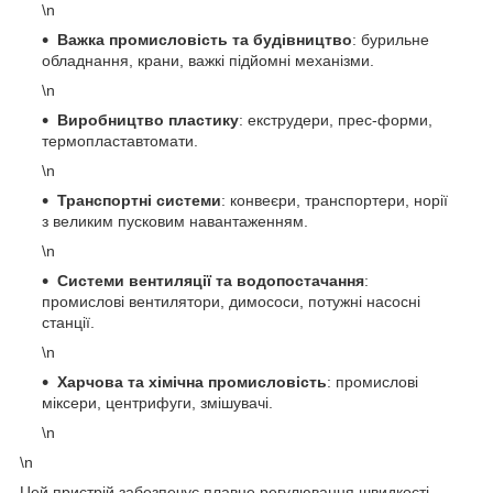
\n
Важка промисловість та будівництво
: бурильне
обладнання, крани, важкі підйомні механізми.
\n
Виробництво пластику
: екструдери, прес-форми,
термопластавтомати.
\n
Транспортні системи
: конвеєри, транспортери, норії
з великим пусковим навантаженням.
\n
Системи вентиляції та водопостачання
:
промислові вентилятори, димососи, потужні насосні
станції.
\n
Харчова та хімічна промисловість
: промислові
міксери, центрифуги, змішувачі.
\n
\n
Цей пристрій забезпечує плавне регулювання швидкості