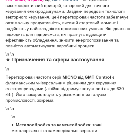
високоефективний пристрій, створений для точного
керування електродвигунами. Завдяки передовій технології
векторного керування, цей перетворювач частоти забезпечує
оптимальну продуктивність, високий стартовий момент і
надійність у найскладніших промислових умовах. Він ідеально
підходить для підприємств, які прагнуть підвищити
ефективність обладнання, знизити енергоспоживання та
повністю автоматизувати виробничі процеси.
\n \n
🔹
Призначення та сфери застосування
\n
Перетворювач частоти серії
MICNO
від
GMT Control
є
флагманським універсальним рішенням для керування
електроприводами (лінійка підтримує потужності аж до 630
кВт). Його використовують у різноманітних галузях
промисловості, зокрема:
\n \n
\n
Металообробка та каменеобробка
: точні
металорізальні та каменерізальні верстати.