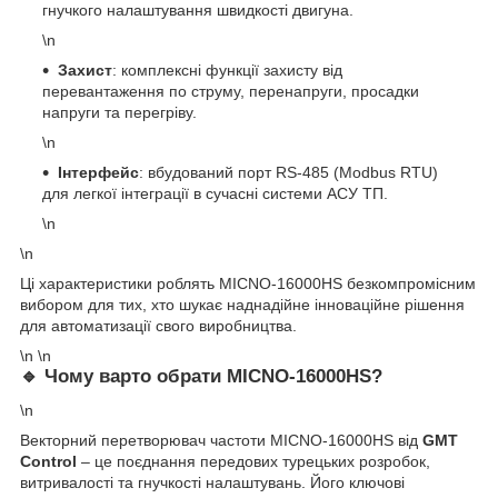
гнучкого налаштування швидкості двигуна.
\n
Захист
: комплексні функції захисту від
перевантаження по струму, перенапруги, просадки
напруги та перегріву.
\n
Інтерфейс
: вбудований порт RS-485 (Modbus RTU)
для легкої інтеграції в сучасні системи АСУ ТП.
\n
\n
Ці характеристики роблять MICNO-16000HS безкомпромісним
вибором для тих, хто шукає наднадійне інноваційне рішення
для автоматизації свого виробництва.
\n \n
🔹
Чому варто обрати MICNO-16000HS?
\n
Векторний перетворювач частоти MICNO-16000HS від
GMT
Control
– це поєднання передових турецьких розробок,
витривалості та гнучкості налаштувань. Його ключові