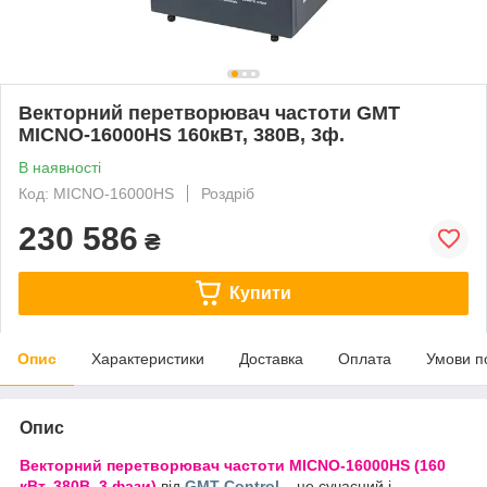
Векторний перетворювач частоти GMT
MICNO-16000HS 160кВт, 380В, 3ф.
В наявності
Код: MICNO-16000HS
Роздріб
230 586
₴
Купити
Опис
Характеристики
Доставка
Оплата
Умови п
Опис
Векторний перетворювач частоти MICNO-16000HS (160
кВт, 380В, 3 фази)
від
GMT Control
– це сучасний і