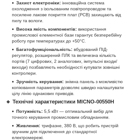
Захист електроніки:
інноваційна система
охолодження з ізольованим повітропроводом та
посилене лакове покриття плат (PCB) захищають від
пилу та вологи.
Висока якість компонентів:
використання
промислової елементної бази гарантує безперебійну
роботу при температурах до +50°C.
Багатофункціональність:
вбудований ПІД-
регулятор, розширений ПЛК та величезна кількість
портів (7 цифрових, 2 аналогових, імпульсні входи/
виходи) позбавляють необхідності купувати зовнішні
контролери.
Зручність керування:
знімна панель з можливістю
копіювання параметрів дозволяє швидко налаштувати
цілу лінію однакових приводів.
🔹
Технічні характеристики MICNO-00550H
Потужність:
5,5 кВт — оптимальний вибір для
точного керування промисловим обладнанням.
Живлення:
трифазне, 380 В, що робить пристрій
зручним для підключення до стандартної
електромережі.