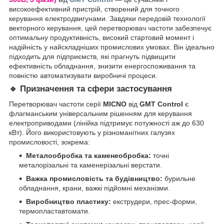
високоефективний пристрій, створений для точного
керування електродвигунами. Завдяки передовій технології
векторного керування, цей перетворювач частоти забезпечує
оптимальну продуктивність, високий стартовий момент і
надійність у найскладніших промислових умовах. Він ідеально
підходить для підприємств, які прагнуть підвищити
ефективність обладнання, знизити енергоспоживання та
повністю автоматизувати виробничі процеси.
🔹
Призначення та сфери застосування
Перетворювач частоти серії
MICNO
від
GMT Control
є
флагманським універсальним рішенням для керування
електроприводами (лінійка підтримує потужності аж до 630
кВт). Його використовують у різноманітних галузях
промисловості, зокрема:
Металообробка та каменеобробка:
точні
металорізальні та каменерізальні верстати.
Важка промисловість та будівництво:
бурильне
обладнання, крани, важкі підйомні механізми.
Виробництво пластику:
екструдери, прес-форми,
термопластавтомати.