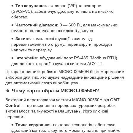
Тип керування:
скалярне (V/F) та векторне
(SVC/FVC), забезпечує ідеальну точність на низьких
обертах.
Частотний діапазон:
0 — 600 Гц для максимально
гнучкого налаштування швидкості двигуна.
Захист:
комплексні функції захисту від
перевантаження по струму, перенапруги, просадки
напруги та перегріву.
Інтерфейс:
вбудований порт RS-485 (Modbus RTU)
для легкої інтеграції в сучасні системи АСУ ТП.
Ці характеристики роблять MICNO-00550H безкомпромісним
вибором для тих, хто шукає наднадійне інноваційне рішення
для автоматизації свого виробництва.
🔹
Чому варто обрати MICNO-00550H?
Векторний перетворювач частоти MICNO-00550H від
GMT
Control
— це поєднання передових турецьких розробок,
витривалості та гнучкості налаштувань. Його ключові
переваги:
Точне керування:
векторна технологія забезпечує
ідеальний контроль крутного моменту навіть при майже