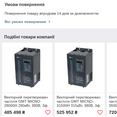
Умови повернення
Повернення товару впродовж 14 днів за домовленістю
Всі умови повернення
Подібні товари компанії
Векторний перетворювач
Векторний перетворювач
Вект
частоти GMT MICNO-
частоти GMT MICNO-
час
28000H 280кВт, 380В, 3ф.
31500H 315кВт, 380В, 3ф.
3500
485 498
525 952
720
₴
₴