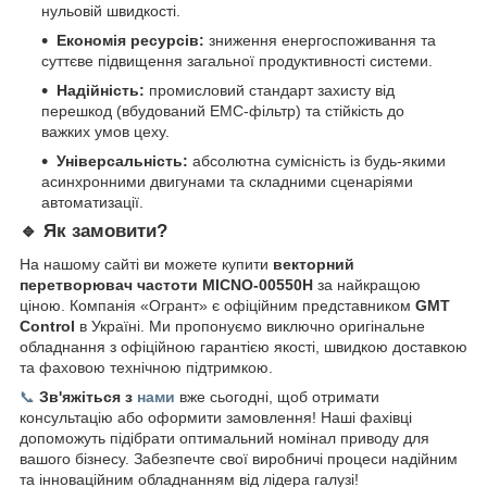
нульовій швидкості.
Економія ресурсів:
зниження енергоспоживання та
суттєве підвищення загальної продуктивності системи.
Надійність:
промисловий стандарт захисту від
перешкод (вбудований ЕМС-фільтр) та стійкість до
важких умов цеху.
Універсальність:
абсолютна сумісність із будь-якими
асинхронними двигунами та складними сценаріями
автоматизації.
🔹
Як замовити?
На нашому сайті ви можете купити
векторний
перетворювач частоти MICNO-00550H
за найкращою
ціною. Компанія «Огрант» є офіційним представником
GMT
Control
в Україні. Ми пропонуємо виключно оригінальне
обладнання з офіційною гарантією якості, швидкою доставкою
та фаховою технічною підтримкою.
📞
Зв'яжіться з
нами
вже сьогодні, щоб отримати
консультацію або оформити замовлення! Наші фахівці
допоможуть підібрати оптимальний номінал приводу для
вашого бізнесу. Забезпечте свої виробничі процеси надійним
та інноваційним обладнанням від лідера галузі!