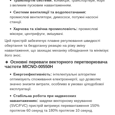
Транспортні системи:
конвеєри, транспортери, норії
з великим пусковим навантаженням.
Системи вентиляції та водопостачання:
промислові вентилятори, димососи, потужні насосні
станції.
Харчова та хімічна промисловість:
промислові
міксери, центрифуги, змішувачі.
Цей пристрій забезпечує плавне регулювання швидкості
обертання та бездоганну реакцію на різку зміну
навантаження, що захищає механіку обладнання та мінімізує
його знос.
🔹
Основні переваги векторного перетворювача
частоти MICNO-00550H
Енергоефективність:
інтелектуальні алгоритми
оптимізують споживання електроенергії, що дозволяє
значно знизити витрати, особливо в умовах цілодобової
експлуатації.
Стабільна робота при надвисоких
навантаженнях:
завдяки векторному керуванню
(SVC/FVC) пристрій витримує перевантаження 150%
протягом 60 секунд та 180% протягом 10 секунд.