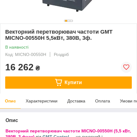
Векторний перетворювач частоти GMT
MICNO-00550H 5,5кВт, 380В, 3ф.
В наявності
Код: MICNO-00550H
Роздріб
16 262
₴
Купити
Опис
Характеристики
Доставка
Оплата
Умови п
Опис
Векторний перетворювач частоти MICNO-00550H (5,5 кВт,
380В, 3 фази)
від
GMT Control
— це сучасний і