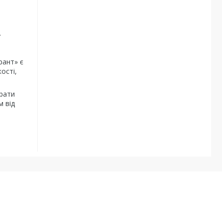
.
рант» є
ості,
рати
м від