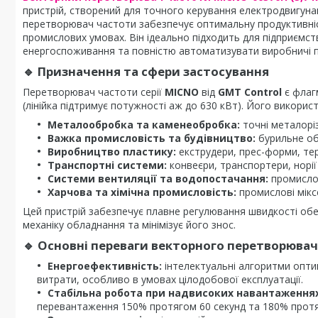
пристрій, створений для точного керування електродвигунам
перетворювач частоти забезпечує оптимальну продуктивніст
промислових умовах. Він ідеально підходить для підприємст
енергоспоживання та повністю автоматизувати виробничі 
🔹
Призначення та сфери застосування
Перетворювач частоти серії
MICNO
від
GMT Control
є флаг
(лінійка підтримує потужності аж до 630 кВт). Його викорис
Металообробка та каменеобробка:
точні металоріз
Важка промисловість та будівництво:
бурильне обл
Виробництво пластику:
екструдери, прес-форми, т
Транспортні системи:
конвеєри, транспортери, норі
Системи вентиляції та водопостачання:
промислов
Харчова та хімічна промисловість:
промислові міксе
Цей пристрій забезпечує плавне регулювання швидкості обе
механіку обладнання та мінімізує його знос.
🔹
Основні переваги векторного перетворюва
Енергоефективність:
інтелектуальні алгоритми опти
витрати, особливо в умовах цілодобової експлуатації.
Стабільна робота при надвисоких навантаженнях
перевантаження 150% протягом 60 секунд та 180% протя