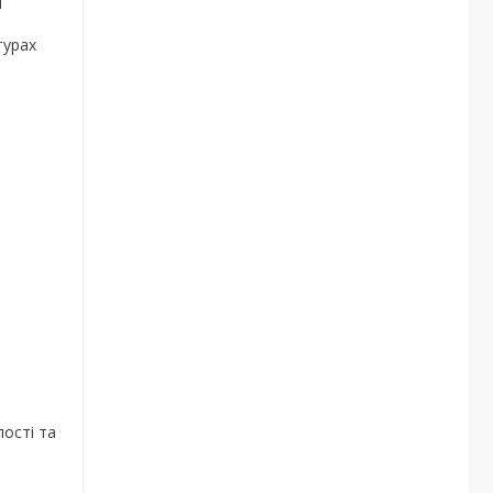
я
турах
ості та