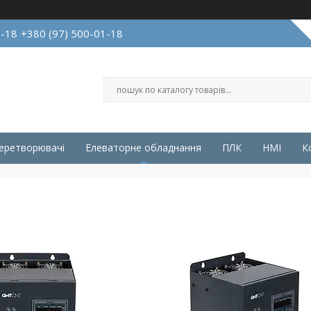
1-18
+380 (97) 500-01-18
перетворювачі
Елеваторне обладнання
ПЛК
HMI
К