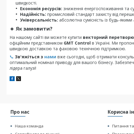
швидкості.
Економія ресурсів:
зниження енергоспоживання та сут
Надійність:
промисловий стандарт захисту від перешко
Універсальність:
абсолютна сумісність із будь-якими
🔹
Як замовити?
На нашому сайті ви можете купити
векторний перетворю
офіційним представником
GMT Control
в Україні. Ми пропо
швидкою доставкою та фаховою технічною підтримкою.
📞
Зв'яжіться з
нами
вже сьогодні, щоб отримати консуль
оптимальний номінал приводу для вашого бізнесу. Забезпеч
лідера галузі!
Про нас
Корисна і
Наша команда
Питання та