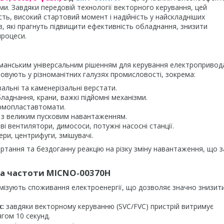
и. Завдяки передовій технології векторного керування, цей
ь, високий стартовий момент і надійність у найскладніших
в, які прагнуть підвищити ефективність обладнання, знизити
процеси.
манським універсальним рішенням для керування електропривод
товують у різноманітних галузях промисловості, зокрема:
альні та каменерізальні верстати.
аднання, крани, важкі підйомні механізми.
ермопластавтомати.
ї з великим пусковим навантаженням.
і вентилятори, димососи, потужні насосні станції.
ри, центрифуги, змішувачі.
ртання та бездоганну реакцію на різку зміну навантаження, що 
ча частоти MICNO-00370H
мізують споживання електроенергії, що дозволяє значно знизит
:
завдяки векторному керуванню (SVC/FVC) пристрій витримує
гом 10 секунд.