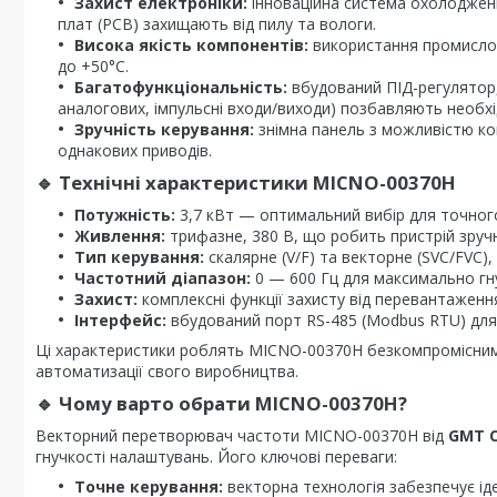
Захист електроніки:
інноваційна система охолоджен
плат (PCB) захищають від пилу та вологи.
Висока якість компонентів:
використання промислов
до +50°C.
Багатофункціональність:
вбудований ПІД-регулятор,
аналогових, імпульсні входи/виходи) позбавляють необхі
Зручність керування:
знімна панель з можливістю ко
однакових приводів.
🔹
Технічні характеристики MICNO-00370H
Потужність:
3,7 кВт — оптимальний вибір для точно
Живлення:
трифазне, 380 В, що робить пристрій зруч
Тип керування:
скалярне (V/F) та векторне (SVC/FVC),
Частотний діапазон:
0 — 600 Гц для максимально гн
Захист:
комплексні функції захисту від перевантаження
Інтерфейс:
вбудований порт RS-485 (Modbus RTU) для л
Ці характеристики роблять MICNO-00370H безкомпромісним 
автоматизації свого виробництва.
🔹
Чому варто обрати MICNO-00370H?
Векторний перетворювач частоти MICNO-00370H від
GMT C
гнучкості налаштувань. Його ключові переваги:
Точне керування:
векторна технологія забезпечує ід