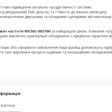
тєве підвищення загальної продуктивності системи.
д (вбудований ЕМС-фільтр) та стійкість до важких умов цеху.
 асинхронними двигунами та складними сценаріями автоматизації
вач частоти MICNO-00370H
за найкращою ціною. Компанія «Ог
нуємо виключно оригінальне обладнання з офіційною гарантією як
тацію або оформити замовлення! Наші фахівці допоможуть підіб
те свої виробничі процеси надійним та інноваційним обладнання
нформація
 відповіді