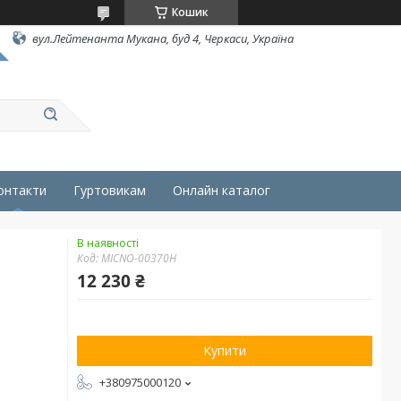
Кошик
вул.Лейтенанта Мукана, буд 4, Черкаси, Україна
онтакти
Гуртовикам
Онлайн каталог
В наявності
Код:
MICNO-00370H
12 230 ₴
Купити
+380975000120