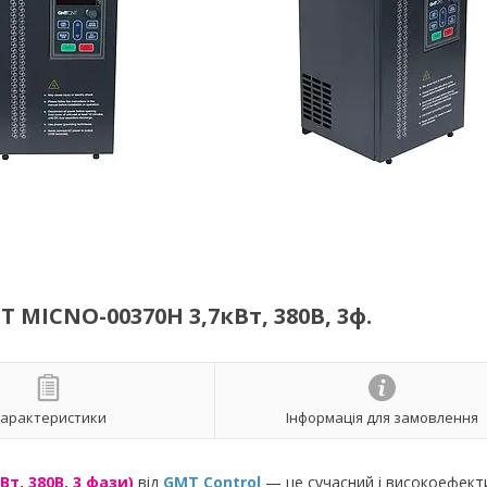
MICNO-00370H 3,7кВт, 380В, 3ф.
арактеристики
Інформація для замовлення
т, 380В, 3 фази)
від
GMT Control
— це сучасний і високоефект