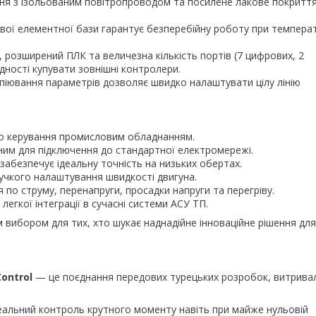
ня з ізольованим повітропроводом та посилене лакове покритт
ої елементної бази гарантує безперебійну роботу при темпера
 розширений ПЛК та величезна кількість портів (7 цифрових, 2
дності купувати зовнішні контролери.
піювання параметрів дозволяє швидко налаштувати цілу лінію
го керування промисловим обладнанням.
ним для підключення до стандартної електромережі.
 забезпечує ідеальну точність на низьких обертах.
учкого налаштування швидкості двигуна.
 по струму, перенапруги, просадки напруги та перегріву.
егкої інтеграції в сучасні системи АСУ ТП.
вибором для тих, хто шукає наднадійне інноваційне рішення для
ontrol
— це поєднання передових турецьких розробок, витривал
еальний контроль крутного моменту навіть при майже нульовій