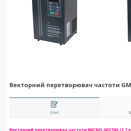
Векторний перетворювач частоти GMT 
Опис
Х
Векторний перетворювач частоти MICNO-00370H (3,7 кВ